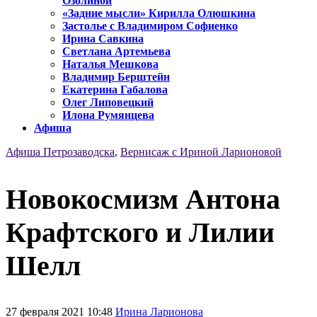
Озолиной
«Задние мысли» Кирилла Олюшкина
Застолье с Владимиром Софиенко
Ирина Савкина
Светлана Артемьева
Наталья Мешкова
Владимир Берштейн
Екатерина Габалова
Олег Липовецкий
Илона Румянцева
Афиша
Афиша Петрозаводска
,
Вернисаж с Ириной Ларионовой
Новокосмизм Антона
Крафтского и Лилии
Шелл
27 февраля 2021 10:48
Ирина Ларионова