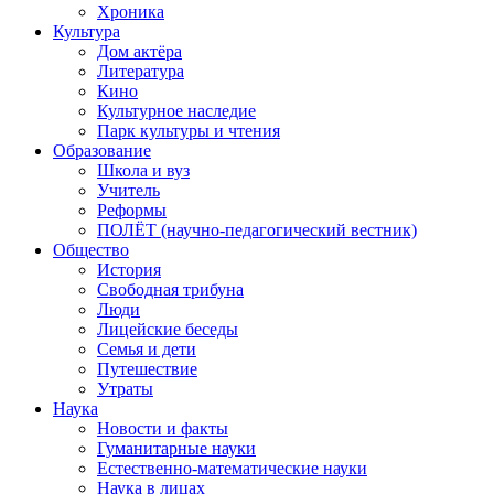
Хроника
Культура
Дом актёра
Литература
Кино
Культурное наследие
Парк культуры и чтения
Образование
Школа и вуз
Учитель
Реформы
ПОЛЁТ (научно-педагогический вестник)
Общество
История
Свободная трибуна
Люди
Лицейские беседы
Семья и дети
Путешествие
Утраты
Наука
Новости и факты
Гуманитарные науки
Естественно-математические науки
Наука в лицах