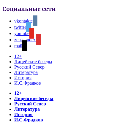
Социальные сети
vkontakte
twitter
youtube
zen-yandex
mail
12+
Лицейские беседы
Русский Север
Литература
История
И.С.Фрадков
12+
Лицейские беседы
Русский Север
Литература
История
И.С.Фрадков