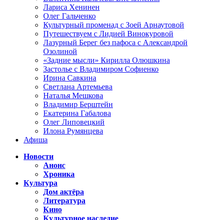
Лариса Хенинен
Олег Гальченко
Культурный променад с Зоей Арнаутовой
Путешествуем с Лидией Винокуровой
Лазурный Берег без пафоса с Александрой
Озолиной
«Задние мысли» Кирилла Олюшкина
Застолье с Владимиром Софиенко
Ирина Савкина
Светлана Артемьева
Наталья Мешкова
Владимир Берштейн
Екатерина Габалова
Олег Липовецкий
Илона Румянцева
Афиша
Новости
Анонс
Хроника
Культура
Дом актёра
Литература
Кино
Культурное наследие