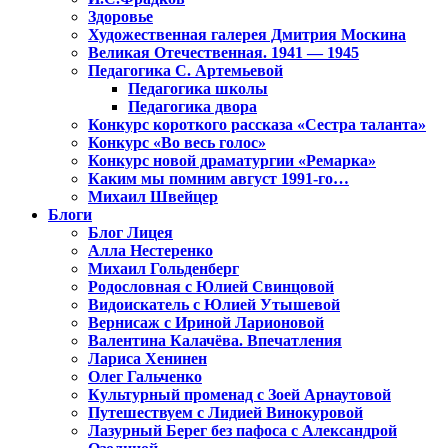
Здоровье
Художественная галерея Дмитрия Москина
Великая Отечественная. 1941 — 1945
Педагогика С. Артемьевой
Педагогика школы
Педагогика двора
Конкурс короткого рассказа «Сестра таланта»
Конкурс «Во весь голос»
Конкурс новой драматургии «Ремарка»
Каким мы помним август 1991-го…
Михаил Швейцер
Блоги
Блог Лицея
Алла Нестеренко
Михаил Гольденберг
Родословная с Юлией Свинцовой
Видоискатель с Юлией Утышевой
Вернисаж с Ириной Ларионовой
Валентина Калачёва. Впечатления
Лариса Хенинен
Олег Гальченко
Культурный променад с Зоей Арнаутовой
Путешествуем с Лидией Винокуровой
Лазурный Берег без пафоса с Александрой