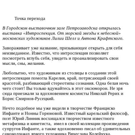
Точка перехода
В Городском выставочном зале Петрозаводска открылась
выставка «Интроспекция. От морской звезды к небесной»
московских художников Лилии Шелл и Антона Крафтского.
Завораживает уже название, призывающее открыть для себя
неизведанное. Известно, что интроспекция позволяет
посмотреть вглубь себя, увидеть и проанализировать свои
мысли, сны, желания.
Любопытно, что художникам из столицы в создании этой
интроспекции помогла Карелия, край, потрясающий своей
красотой, разбивающий стереотипы сознания. Одна белая ночь
чего стоит! Вы только вдумайтесь в этот оксюморон. Не зря
сюда приезжали за вдохновением космисты Николай Рерих и
Борис Смирнов-Русецкий.
Нечто подобное мы уже видели в творчестве Франциско
Инфанте и Нонны Горюновой. Известный карельский философ,
поэт Юрий Линник восхищался творчеством известного
метафизика и кинетиста, имел в своей коллекции произведения
супругов Инфанте, а также вдохновенно писал об удивительных
самоколлажах яркого художника Вячеслава Колейчука.