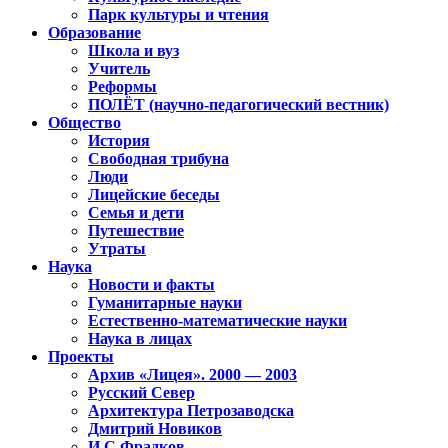
Парк культуры и чтения
Образование
Школа и вуз
Учитель
Реформы
ПОЛЁТ (научно-педагогический вестник)
Общество
История
Свободная трибуна
Люди
Лицейские беседы
Семья и дети
Путешествие
Утраты
Наука
Новости и факты
Гуманитарные науки
Естественно-математические науки
Наука в лицах
Проекты
Архив «Лицея». 2000 — 2003
Русский Север
Архитектура Петрозаводска
Дмитрий Новиков
И.С.Фрадков