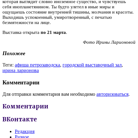
которая выглядит словно иноземное существо, и чувствуешь
себя инопланетянином. Ты будто улетел в иные миры и
ощущаешь состояние внутренней тишины, молчания и красоты.
Выходишь успокоенный, умиротворенный, с печатью
безмятежности на лице.
Выставка открыта
по 21 марта
.
Фото Ирины Ларионовой
Похожее
Теги:
афиша петрозаводска
,
городской выставочный зал
,
ирина ларионова
Комментарии
Для отправки комментария вам необходимо
авторизоваться
.
Комментарии
ВКонтакте
Редакция
Разное