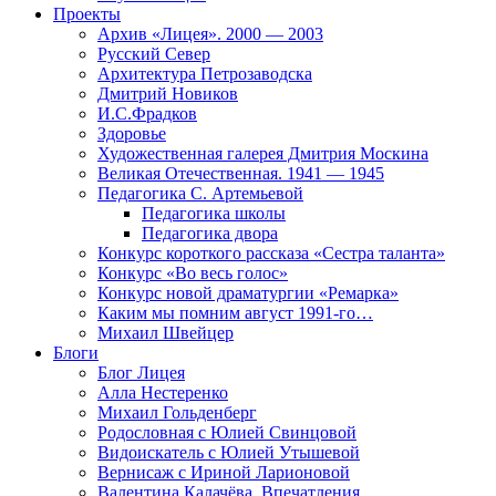
Проекты
Архив «Лицея». 2000 — 2003
Русский Север
Архитектура Петрозаводска
Дмитрий Новиков
И.С.Фрадков
Здоровье
Художественная галерея Дмитрия Москина
Великая Отечественная. 1941 — 1945
Педагогика С. Артемьевой
Педагогика школы
Педагогика двора
Конкурс короткого рассказа «Сестра таланта»
Конкурс «Во весь голос»
Конкурс новой драматургии «Ремарка»
Каким мы помним август 1991-го…
Михаил Швейцер
Блоги
Блог Лицея
Алла Нестеренко
Михаил Гольденберг
Родословная с Юлией Свинцовой
Видоискатель с Юлией Утышевой
Вернисаж с Ириной Ларионовой
Валентина Калачёва. Впечатления