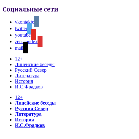
Социальные сети
vkontakte
twitter
youtube
zen-yandex
mail
12+
Лицейские беседы
Русский Север
Литература
История
И.С.Фрадков
12+
Лицейские беседы
Русский Север
Литература
История
И.С.Фрадков