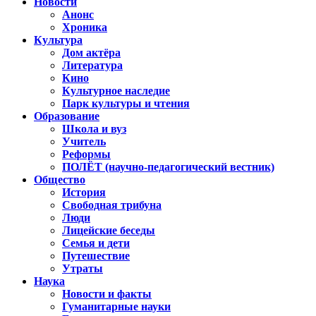
Новости
Анонс
Хроника
Культура
Дом актёра
Литература
Кино
Культурное наследие
Парк культуры и чтения
Образование
Школа и вуз
Учитель
Реформы
ПОЛЁТ (научно-педагогический вестник)
Общество
История
Свободная трибуна
Люди
Лицейские беседы
Семья и дети
Путешествие
Утраты
Наука
Новости и факты
Гуманитарные науки