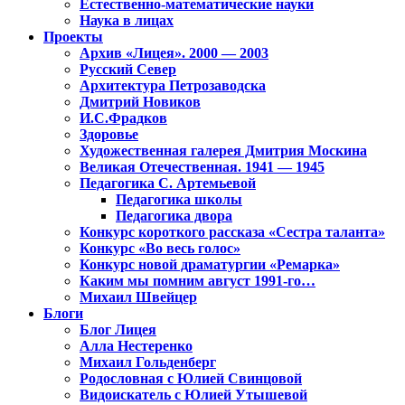
Естественно-математические науки
Наука в лицах
Проекты
Архив «Лицея». 2000 — 2003
Русский Север
Архитектура Петрозаводска
Дмитрий Новиков
И.С.Фрадков
Здоровье
Художественная галерея Дмитрия Москина
Великая Отечественная. 1941 — 1945
Педагогика С. Артемьевой
Педагогика школы
Педагогика двора
Конкурс короткого рассказа «Сестра таланта»
Конкурс «Во весь голос»
Конкурс новой драматургии «Ремарка»
Каким мы помним август 1991-го…
Михаил Швейцер
Блоги
Блог Лицея
Алла Нестеренко
Михаил Гольденберг
Родословная с Юлией Свинцовой
Видоискатель с Юлией Утышевой