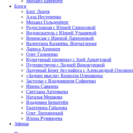
Михаил Швейцер
Блоги
Блог Лицея
Алла Нестеренко
Михаил Гольденберг
Родословная с Юлией Свинцовой
Видоискатель с Юлией Утышевой
Вернисаж с Ириной Ларионовой
Валентина Калачёва. Впечатления
Лариса Хенинен
Олег Гальченко
Культурный променад с Зоей Арнаутовой
Путешествуем с Лидией Винокуровой
Лазурный Берег без пафоса с Александрой Озолино
«Задние мысли» Кирилла Олюшкина
Застолье с Владимиром Софиенко
Ирина Савкина
Светлана Артемьева
Наталья Мешкова
Владимир Берштейн
Екатерина Габалова
Олег Липовецкий
Илона Румянцева
Афиша