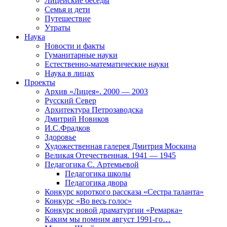
Лицейские беседы
Семья и дети
Путешествие
Утраты
Наука
Новости и факты
Гуманитарные науки
Естественно-математические науки
Наука в лицах
Проекты
Архив «Лицея». 2000 — 2003
Русский Север
Архитектура Петрозаводска
Дмитрий Новиков
И.С.Фрадков
Здоровье
Художественная галерея Дмитрия Москина
Великая Отечественная. 1941 — 1945
Педагогика С. Артемьевой
Педагогика школы
Педагогика двора
Конкурс короткого рассказа «Сестра таланта»
Конкурс «Во весь голос»
Конкурс новой драматургии «Ремарка»
Каким мы помним август 1991-го…