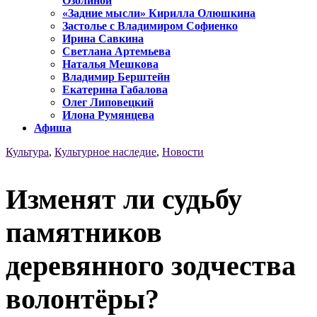
Озолиной
«Задние мысли» Кирилла Олюшкина
Застолье с Владимиром Софиенко
Ирина Савкина
Светлана Артемьева
Наталья Мешкова
Владимир Берштейн
Екатерина Габалова
Олег Липовецкий
Илона Румянцева
Афиша
Культура
,
Культурное наследие
,
Новости
Изменят ли судьбу
памятников
деревянного зодчества
волонтёры?