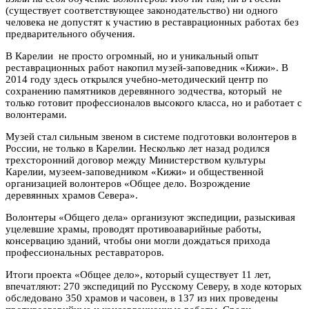
(существует соответствующее законодательство) ни одного
человека не допустят к участию в реставрационных работах без
предварительного обучения.
В Карелии не просто огромный, но и уникальный опыт
реставрационных работ накопил музей-заповедник «Кижи». В
2014 году здесь открылся учебно-методический центр по
сохранению памятников деревянного зодчества, который не
только готовит профессионалов высокого класса, но и работает с
волонтерами.
Музей стал сильным звеном в системе подготовки волонтеров в
России, не только в Карелии. Несколько лет назад родился
трехсторонний договор между Министерством культуры
Карелии, музеем-заповедником «Кижи» и общественной
организацией волонтеров «Общее дело. Возрождение
деревянных храмов Севера».
Волонтеры «Общего дела» организуют экспедиции, разыскивая
уцелевшие храмы, проводят противоаварийные работы,
консервацию зданий, чтобы они могли дождаться прихода
профессиональных реставраторов.
Итоги проекта «Общее дело», который существует 11 лет,
впечатляют: 270 экспедиций по Русскому Северу, в ходе которых
обследовано 350 храмов и часовен, в 137 из них проведены