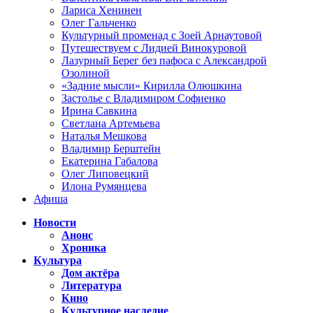
Лариса Хенинен
Олег Гальченко
Культурный променад с Зоей Арнаутовой
Путешествуем с Лидией Винокуровой
Лазурный Берег без пафоса с Александрой
Озолиной
«Задние мысли» Кирилла Олюшкина
Застолье с Владимиром Софиенко
Ирина Савкина
Светлана Артемьева
Наталья Мешкова
Владимир Берштейн
Екатерина Габалова
Олег Липовецкий
Илона Румянцева
Афиша
Новости
Анонс
Хроника
Культура
Дом актёра
Литература
Кино
Культурное наследие