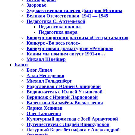
Здоровье
Художественная галерея Дмитрия Москина
Великая Отечественная. 1941 — 1945
Педагогика С. Артемьевой
Педагогика школы
Педагогика двора
Конкурс короткого рассказа «Сестра таланта»
Конкурс «Во весь голос»
Конкурс новой драматургии «Ремарка»
Каким мы помним август 1991-го…
Михаил Швейцер
Блоги
Блог Лицея
Алла Нестеренко
Михаил Гольденберг
Родословная с Юлией Свинцовой
Видоискатель с Юлией Утышевой
Вернисаж с Ириной Ларионовой
Валентина Калачёва. Впечатления
Лариса Хенинен
Олег Гальченко
Культурный променад с Зоей Арнаутовой
Путешествуем с Лидией Винокуровой
Лазурный Берег без пафоса с Александрой