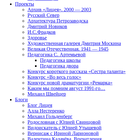
Проекты
Архив «Лицея». 2000 — 2003
Русский Север
Архитектура Петрозаводска
Дмитрий Новиков
И.С.Фрадков
Здоровье
Художественная галерея Дмитрия Москина
Великая Отечественная. 1941 — 1945
Педагогика С. Артемьевой
Педагогика школы
Педагогика двора
Конкурс короткого рассказа «Сестра таланта»
Конкурс «Во весь голос»
Конкурс новой драматургии «Ремарка»
Каким мы помним август 1991-го…
Михаил Швейцер
Блоги
Блог Лицея
Алла Нестеренко
Михаил Гольденберг
Родословная с Юлией Свинцовой
Видоискатель с Юлией Утышевой
Вернисаж с Ириной Ларионовой
Валентина Калачёва. Впечатления