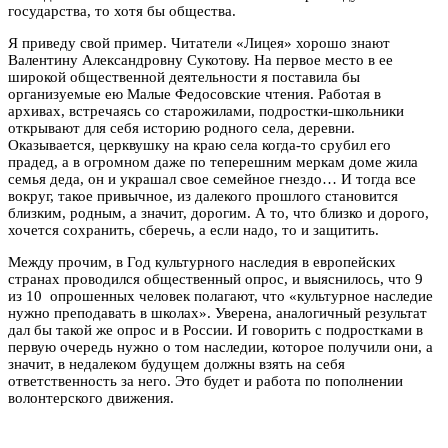
государства, то хотя бы общества.
Я приведу свой пример. Читатели «Лицея» хорошо знают
Валентину Александровну Сукотову. На первое место в ее
широкой общественной деятельности я поставила бы
организуемые ею Малые Федосовские чтения. Работая в
архивах, встречаясь со старожилами, подростки-школьники
открывают для себя историю родного села, деревни.
Оказывается, церквушку на краю села когда-то срубил его
прадед, а в огромном даже по теперешним меркам доме жила
семья деда, он и украшал свое семейное гнездо… И тогда все
вокруг, такое привычное, из далекого прошлого становится
близким, родным, а значит, дорогим. А то, что близко и дорого,
хочется сохранить, сберечь, а если надо, то и защитить.
Между прочим, в Год культурного наследия в европейских
странах проводился общественный опрос, и выяснилось, что 9
из 10 опрошенных человек полагают, что «культурное наследие
нужно преподавать в школах». Уверена, аналогичный результат
дал бы такой же опрос и в России. И говорить с подростками в
первую очередь нужно о том наследии, которое получили они, а
значит, в недалеком будущем должны взять на себя
ответственность за него. Это будет и работа по пополнении
волонтерского движения.