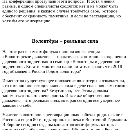
На конференции прозвучали и эти вопросы. И хотя мнения
разные, в одном специалисты сходятся: нет и не может быть
единого решения, в каждом случае требуется свое, которое
обеспечит сохранность памятника, и если не реставрацию, но
хотя бы его консервацию.
Волонтёры
– реальная сила
На этот раз в рамках форума прошли конференция
«Волонтерское движение — практическая помощь в сохранении
деревянного зодчества» и семинар «Волонтеры и деревянное
зодчество». Кстати, многие ли наши читатели знают, что 2018
год объявлен в России Годом волонтера?
Изменят ли существующее положение волонтеры и означает ли,
что именно они сегодня главная сила в деле спасения памятников
деревянного зодчества? Безусловно, нет. Этим должны
заниматься только специалисты. И все же общественное
движение – это реальная сила, которая сегодня все увереннее
заявляет о себе.
Участие волонтеров в реставрационных работах родилось не в
России, а еще в 80-е годы прошлого века в Восточной Германии.
В Европе сегодня созданы консалтинговые фирмы, которые
взяли на себя обучение волонтеров. Ибо ни там, ни в России