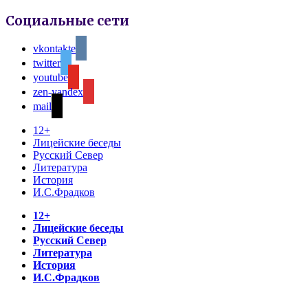
Социальные сети
vkontakte
twitter
youtube
zen-yandex
mail
12+
Лицейские беседы
Русский Север
Литература
История
И.С.Фрадков
12+
Лицейские беседы
Русский Север
Литература
История
И.С.Фрадков