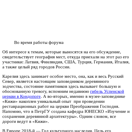
Во время работы форума
Об интересе к темам, которые выносятся на его обсуждение,
свидетельствует география мест, откуда приехали на этот раз его
участники: Латвия, Финляндия, США, Турция, Германия, Италия,
а также целый ряд городов России.
Карелия здесь занимает особое место, она, как и весь Русский
Север, является настоящим заповедником деревянного
зодчества, состояние памятников здесь вызывает большую и
обоснованную тревогу, вспомним недавнюю
гибель Успенской
церкви в Кондопоге
. А во-вторых, именно в музее-заповеднике
«Кижи» накоплен уникальный опыт при проведении
реставрационных работ на церкви Преображения Господня.
Напомню, что в ПетрГУ создана кафедра ЮНЕСКО «Изучение и
сохранения деревянной архитектуры». Одним словом, все
дороги ведут в «Кижи».
В Европе 2018-й — Год культурного наследия. Цель его