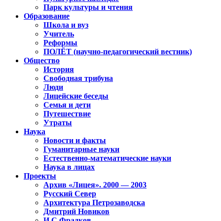
Парк культуры и чтения
Образование
Школа и вуз
Учитель
Реформы
ПОЛЁТ (научно-педагогический вестник)
Общество
История
Свободная трибуна
Люди
Лицейские беседы
Семья и дети
Путешествие
Утраты
Наука
Новости и факты
Гуманитарные науки
Естественно-математические науки
Наука в лицах
Проекты
Архив «Лицея». 2000 — 2003
Русский Север
Архитектура Петрозаводска
Дмитрий Новиков
И.С.Фрадков