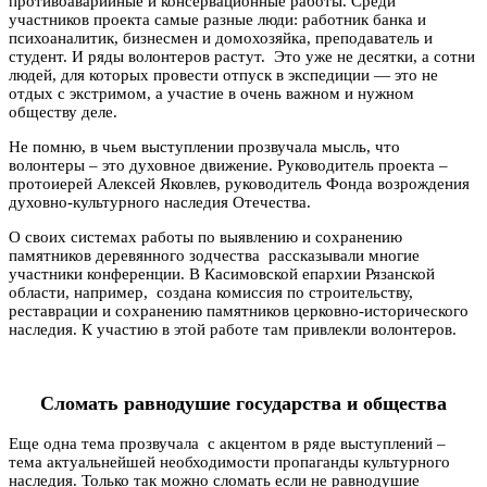
противоаварийные и консервационные работы. Среди
участников проекта самые разные люди: работник банка и
психоаналитик, бизнесмен и домохозяйка, преподаватель и
студент. И ряды волонтеров растут. Это уже не десятки, а сотни
людей, для которых провести отпуск в экспедиции — это не
отдых с экстримом, а участие в очень важном и нужном
обществу деле.
Не помню, в чьем выступлении прозвучала мысль, что
волонтеры – это духовное движение. Руководитель проекта –
протоиерей Алексей Яковлев, руководитель Фонда возрождения
духовно-культурного наследия Отечества.
О своих системах работы по выявлению и сохранению
памятников деревянного зодчества рассказывали многие
участники конференции. В Касимовской епархии Рязанской
области, например, создана комиссия по строительству,
реставрации и сохранению памятников церковно-исторического
наследия. К участию в этой работе там привлекли волонтеров.
Сломать равнодушие государства и общества
Еще одна тема прозвучала с акцентом в ряде выступлений –
тема актуальнейшей необходимости пропаганды культурного
наследия. Только так можно сломать если не равнодушие