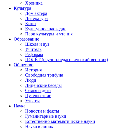
Хроника
Культура
Дом актёра
Литература
Кино
Культурное наследие
Парк культуры и чтения
Образование
Школа и вуз
Учитель
Реформы
ПОЛЁТ (научно-педагогический вестник)
Общество
История
Свободная трибуна
Люди
Лицейские беседы
Семья и дети
Путешествие
Утраты
Наука
Новости и факты
Гуманитарные науки
Естественно-математические науки
Наука в лицах