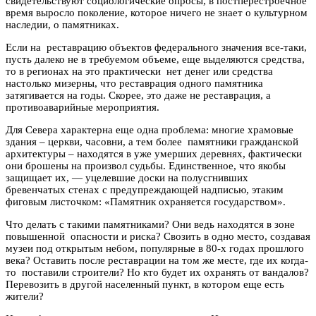
свидетельствуют социологические опросы, в постперестроечное
время выросло поколение, которое ничего не знает о культурном
наследии, о памятниках.
Если на реставрацию объектов федерального значения все-таки,
пусть далеко не в требуемом объеме, еще выделяются средства,
то в регионах на это практически нет денег или средства
настолько мизерны, что реставрация одного памятника
затягивается на годы. Скорее, это даже не реставрация, а
противоаварийные мероприятия.
Для Севера характерна еще одна проблема: многие храмовые
здания – церкви, часовни, а тем более памятники гражданской
архитектуры – находятся в уже умерших деревнях, фактически
они брошены на произвол судьбы. Единственное, что якобы
защищает их, — уцелевшие доски на полусгнивших
бревенчатых стенах с предупреждающей надписью, этаким
фиговым листочком: «Памятник охраняется государством».
Что делать с такими памятниками? Они ведь находятся в зоне
повышенной опасности и риска? Свозить в одно место, создавая
музеи под открытым небом, популярные в 80-х годах прошлого
века? Оставить после реставрации на том же месте, где их когда-
то поставили строители? Но кто будет их охранять от вандалов?
Перевозить в другой населенный пункт, в котором еще есть
жители?