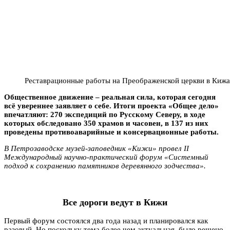
Реставрационные работы на Преображенской церкви в Киж
Общественное движение – реальная сила, которая сегодня
всё увереннее заявляет о себе. Итоги проекта «Общее дело»
впечатляют: 270 экспедиций по Русскому Северу, в ходе
которых обследовано 350 храмов и часовен, в 137 из них
проведены противоаварийные и консервационные работы.
В Петрозаводске музей-заповедник «Кижи» провел II
Международный научно-практический форум «Системный
подход к сохранению памятников деревянного зодчества».
Все дороги ведут в Кижи
Первый форум состоялся два года назад и планировался как
разовый. Но поскольку тема более чем актуальная, было решено