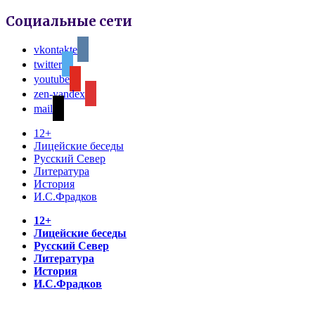
Социальные сети
vkontakte
twitter
youtube
zen-yandex
mail
12+
Лицейские беседы
Русский Север
Литература
История
И.С.Фрадков
12+
Лицейские беседы
Русский Север
Литература
История
И.С.Фрадков