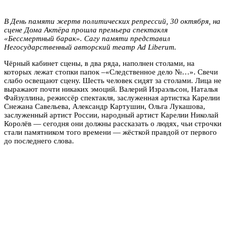
В День памяти жертв политических репрессий, 30 октября, на
сцене Дома Актёра прошла премьера спектакля
«Бессмертный барак». Сагу памяти представил
Негосударственный авторский театр Ad Liberum.
Чёрный кабинет сцены, в два ряда, наполнен столами, на
которых лежат стопки папок –«Следственное дело №…». Свечи
слабо освещают сцену. Шесть человек сидят за столами. Лица не
выражают почти никаких эмоций. Валерий Израэльсон, Наталья
Файзуллина, режиссёр спектакля, заслуженная артистка Карелии
Снежана Савельева, Александр Картушин, Ольга Лукашова,
заслуженный артист России, народный артист Карелии Николай
Королёв — сегодня они должны рассказать о людях, чьи строчки
стали памятником того времени — жёсткой правдой от первого
до последнего слова.