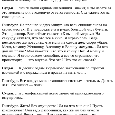
Судья.
…Убили ваши единомышленники. Значит, и вы несете за
это моральную и уголовную ответственность. Суд удаляется на
совещание…
Гинзбург.
Не прошло и двух минут, как весь синклит снова на
своих местах. И у председателя в руках большой лист бумаги.
Это приговор. Вот сейчас скажет: «К высшей мере…» На
секунду кажется, что это все в кино. Я играю роль. Ведь
немыслимо же поверить, что меня на самом деле скоро убьют.
Меня, мамину Женюшку, Алешину и Васину мамулю… Да кто
дал им право? Мне кажется, что это я кричу. Нет. Я молчу и
слушаю. Я стою совсем спокойно, а все то страшное, что
происходит, — это внутри. Что это? Что это он сказал?
Судья.
…К десяти годам тюремного заключения со строгой
изоляцией и с поражением в правах на пять лет…
Гинзбург.
Все вокруг меня становится светлым и теплым. Десять
лет! Это значит — жить!
Судья.
…и с конфискацией всего лично ей принадлежащего
имущества…
Гинзбург.
Жить! Без имущества! Да на что мне оно? Пусть
конфискуют! Они ведь разбойники, как же им без чужого
имущества? Десять лет… И вы думаете еще десять лет