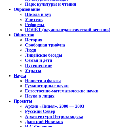
Парк культуры и чтения
Образование
Школа и вуз
Учитель
Реформы
ПОЛЁТ (научно-педагогический вестник)
Общество
История
Свободная трибуна
Люди
Лицейские беседы
Семья и дети
Путешествие
Утраты
Наука
Новости и факты
Гуманитарные науки
Естественно-математические науки
Наука в лицах
Проекты
Архив «Лицея». 2000 — 2003
Русский Север
Архитектура Петрозаводска
Дмитрий Новиков
И.С.Фрадков