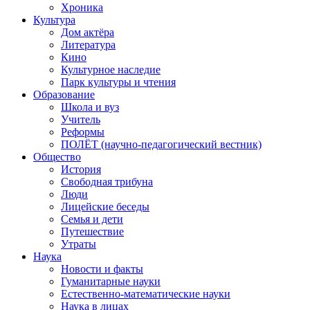
Хроника
Культура
Дом актёра
Литература
Кино
Культурное наследие
Парк культуры и чтения
Образование
Школа и вуз
Учитель
Реформы
ПОЛЁТ (научно-педагогический вестник)
Общество
История
Свободная трибуна
Люди
Лицейские беседы
Семья и дети
Путешествие
Утраты
Наука
Новости и факты
Гуманитарные науки
Естественно-математические науки
Наука в лицах