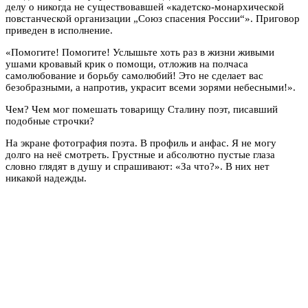
делу о никогда не существовавшей «кадетско-монархической
повстанческой организации „Союз спасения России“». Приговор
приведен в исполнение.
«Помогите! Помогите! Услышьте хоть раз в жизни живыми
ушами кровавый крик о помощи, отложив на полчаса
самолюбование и борьбу самолюбий! Это не сделает вас
безобразными, а напротив, украсит всеми зорями небесными!».
Чем? Чем мог помешать товарищу Сталину поэт, писавший
подобные строчки?
На экране фотография поэта. В профиль и анфас. Я не могу
долго на неё смотреть. Грустные и абсолютно пустые глаза
словно глядят в душу и спрашивают: «За что?». В них нет
никакой надежды.