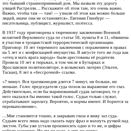
это бывший странноприимный дом. Мы назвали эту дорогу
улицей Растрелли… Расскажите об этом там, это очень важно.
Важно, чтобы там — там! — узнали об этом как можно больше
людей, иначе они не остановятся». Евгении Гинзбург —
писательница, публицист, журналист, поэтесса.
В 1937 году приговорена к тюремному заключению Военной
коллегией Верховного суда по статье 58, пункты 8 и 11, обвинена
в участии в троцкистской террористической организации.
Приговор: 10 лет тюремного заключения с поражением в правах
на 5 лет и с конфискацией имущества. В августе того же года как
«отец и мать врага народа» были арестованы её родители.
Провела 10 лет в тюрьмах, в том числе в Бутырках и
Ярославском политизоляторе, и колымских лагерях (Эльген,
Таскан), 8 лет в «бессрочной» ссылке.
«7 минут. Вся трагикомедия длится 7 минут, ни больше, ни
меньше. Голос председателя суда похож на выражение его глаз.
Действительно, если бы маринованный судак заговорил, то у
него оказался бы именно такой голос. Судьи только служат,
отрабатывают зарплату. Вероятно, и нормы имеют. И борются за
перевыполнение».
…Мне становится тошно, я закрываю глаза и вижу зал суда.
Судьям всего лишь надо сказать пару фраз и махнуть ручкой над
листом. Губы уже устали произносить одно и то же, и цифры
набили оскомину. Но им же надо, у них же норма.