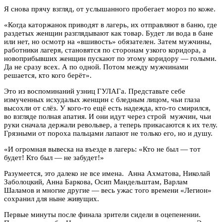
Я снова прячу взгляд, от услышанного пробегает мороз по коже.
«Когда каторжанок приводят в лагерь, их отправляют в баню, где
раздетых женщин разглядывают как товар. Будет ли вода в бане
или нет, но осмотр на «вшивость» обязателен. Затем мужчины,
работники лагеря, становятся по сторонам узкого коридора, а
новоприбывших женщин пускают по этому коридору — голыми.
Да не сразу всех. А по одной. Потом между мужчинами
решается, кто кого берёт».
Это из воспоминаний узниц ГУЛАГа. Представьте себе
измученных исхудалых женщин с бледным лицом, чьи глаза
высохли от слёз. У кого-то ещё есть надежда, кто-то смирился,
во взгляде полная апатия. И они идут через строй мужчин, чьи
руки сначала держали револьвер, а теперь прикасаются к их телу.
Грязными от пороха пальцами лапают не только его, но и душу.
«И огромная вывеска на въезде в лагерь: «Кто не был — тот
будет! Кто был — не забудет!»
Разумеется, это далеко не все имена. Анна Ахматова, Николай
Заболоцкий, Анна Баркова, Осип Мандельштам, Варлам
Шаламов и многие другие — весь ужас того времени «Легион»
сохранил для ныне живущих.
Первые минуты после финала зрители сидели в оцепенении.