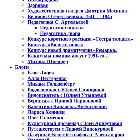
Здоровье
Художественная галерея Дмитрия Москина
Великая Отечественная. 1941 — 1945
Педагогика С. Артемьевой
Педагогика школы
Педагогика двора
Конкурс короткого рассказа «Сестра таланта»
Конкурс «Во весь голос»
Конкурс новой драматургии «Ремарка»
Каким мы помним август 1991-го…
Михаил Швейцер
Блоги
Блог Лицея
Алла Нестеренко
Михаил Гольденберг
Родословная с Юлией Свинцовой
Видоискатель с Юлией Утышевой
Вернисаж с Ириной Ларионовой
Валентина Калачёва. Впечатления
Лариса Хенинен
Олег Гальченко
Культурный променад с Зоей Арнаутовой
Путешествуем с Лидией Винокуровой
Лазурный Берег без пафоса с Александрой