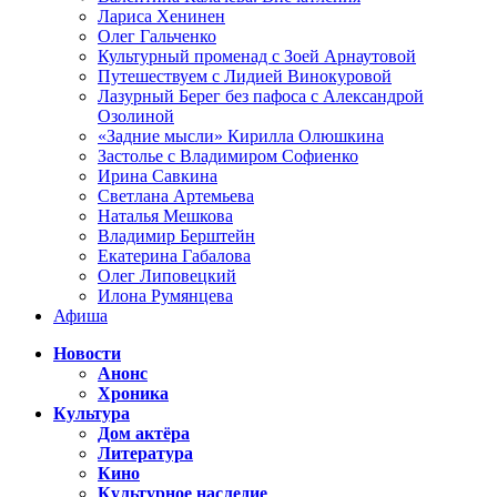
Лариса Хенинен
Олег Гальченко
Культурный променад с Зоей Арнаутовой
Путешествуем с Лидией Винокуровой
Лазурный Берег без пафоса с Александрой
Озолиной
«Задние мысли» Кирилла Олюшкина
Застолье с Владимиром Софиенко
Ирина Савкина
Светлана Артемьева
Наталья Мешкова
Владимир Берштейн
Екатерина Габалова
Олег Липовецкий
Илона Румянцева
Афиша
Новости
Анонс
Хроника
Культура
Дом актёра
Литература
Кино
Культурное наследие