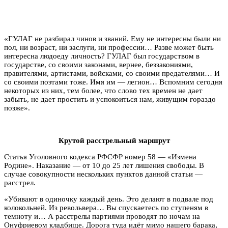
«ГУЛАГ не разбирал чинов и званий. Ему не интересны были ни
пол, ни возраст, ни заслуги, ни профессии… Разве может быть
интересна людоеду личность? ГУЛАГ был государством в
государстве, со своими законами, вернее, беззакониями,
правителями, артистами, войсками, со своими предателями… И
со своими поэтами тоже. Имя им — легион… Вспомним сегодня
некоторых из них, тем более, что слово тех времен не дает
забыть, не дает простить и успокоиться нам, живущим гораздо
позже».
Крутой расстрельный маршрут
Статья Уголовного кодекса РФСФР номер 58 — «Измена
Родине». Наказание — от 10 до 25 лет лишения свободы. В
случае совокупности нескольких пунктов данной статьи —
расстрел.
«Убивают в одиночку каждый день. Это делают в подвале под
колокольней. Из револьвера… Вы спускаетесь по ступеням в
темноту и… А расстрелы партиями проводят по ночам на
Онуфриевом кладбище. Дорога туда идёт мимо нашего барака,