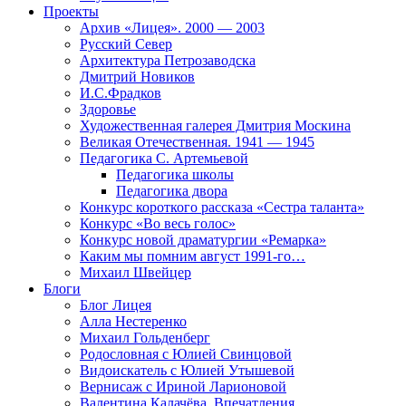
Проекты
Архив «Лицея». 2000 — 2003
Русский Север
Архитектура Петрозаводска
Дмитрий Новиков
И.С.Фрадков
Здоровье
Художественная галерея Дмитрия Москина
Великая Отечественная. 1941 — 1945
Педагогика С. Артемьевой
Педагогика школы
Педагогика двора
Конкурс короткого рассказа «Сестра таланта»
Конкурс «Во весь голос»
Конкурс новой драматургии «Ремарка»
Каким мы помним август 1991-го…
Михаил Швейцер
Блоги
Блог Лицея
Алла Нестеренко
Михаил Гольденберг
Родословная с Юлией Свинцовой
Видоискатель с Юлией Утышевой
Вернисаж с Ириной Ларионовой
Валентина Калачёва. Впечатления