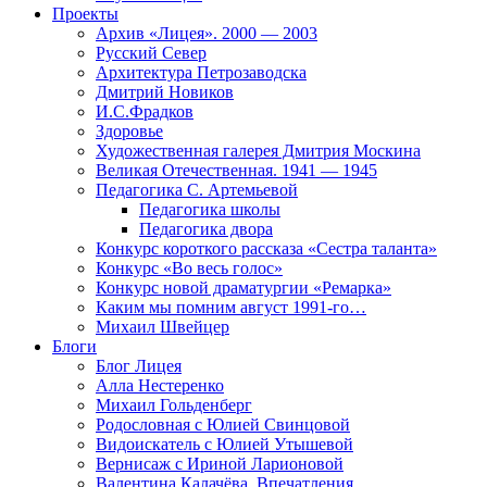
Проекты
Архив «Лицея». 2000 — 2003
Русский Север
Архитектура Петрозаводска
Дмитрий Новиков
И.С.Фрадков
Здоровье
Художественная галерея Дмитрия Москина
Великая Отечественная. 1941 — 1945
Педагогика С. Артемьевой
Педагогика школы
Педагогика двора
Конкурс короткого рассказа «Сестра таланта»
Конкурс «Во весь голос»
Конкурс новой драматургии «Ремарка»
Каким мы помним август 1991-го…
Михаил Швейцер
Блоги
Блог Лицея
Алла Нестеренко
Михаил Гольденберг
Родословная с Юлией Свинцовой
Видоискатель с Юлией Утышевой
Вернисаж с Ириной Ларионовой
Валентина Калачёва. Впечатления