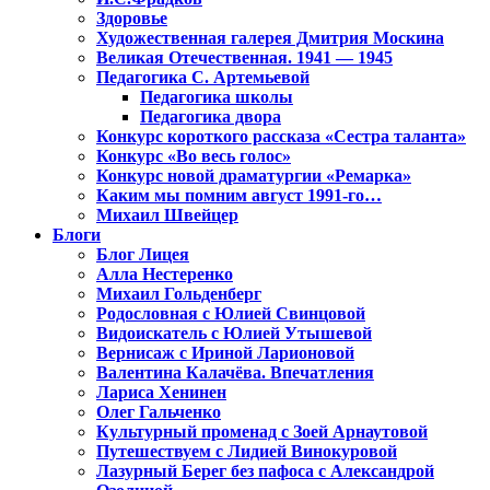
Здоровье
Художественная галерея Дмитрия Москина
Великая Отечественная. 1941 — 1945
Педагогика С. Артемьевой
Педагогика школы
Педагогика двора
Конкурс короткого рассказа «Сестра таланта»
Конкурс «Во весь голос»
Конкурс новой драматургии «Ремарка»
Каким мы помним август 1991-го…
Михаил Швейцер
Блоги
Блог Лицея
Алла Нестеренко
Михаил Гольденберг
Родословная с Юлией Свинцовой
Видоискатель с Юлией Утышевой
Вернисаж с Ириной Ларионовой
Валентина Калачёва. Впечатления
Лариса Хенинен
Олег Гальченко
Культурный променад с Зоей Арнаутовой
Путешествуем с Лидией Винокуровой
Лазурный Берег без пафоса с Александрой