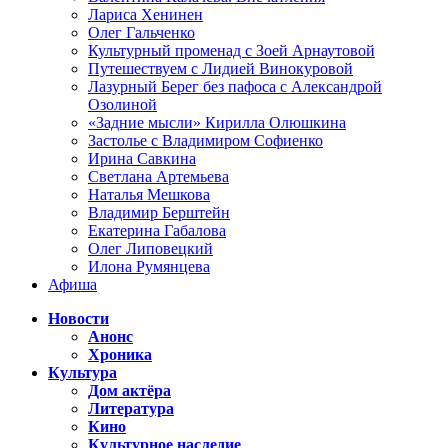
Лариса Хенинен
Олег Гальченко
Культурный променад с Зоей Арнаутовой
Путешествуем с Лидией Винокуровой
Лазурный Берег без пафоса с Александрой
Озолиной
«Задние мысли» Кирилла Олюшкина
Застолье с Владимиром Софиенко
Ирина Савкина
Светлана Артемьева
Наталья Мешкова
Владимир Берштейн
Екатерина Габалова
Олег Липовецкий
Илона Румянцева
Афиша
Новости
Анонс
Хроника
Культура
Дом актёра
Литература
Кино
Культурное наследие