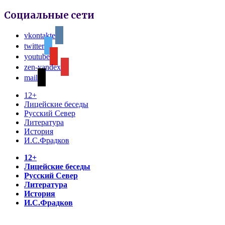
Социальные сети
vkontakte
twitter
youtube
zen-yandex
mail
12+
Лицейские беседы
Русский Север
Литература
История
И.С.Фрадков
12+
Лицейские беседы
Русский Север
Литература
История
И.С.Фрадков