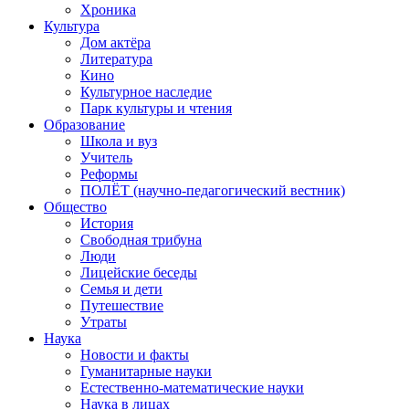
Хроника
Культура
Дом актёра
Литература
Кино
Культурное наследие
Парк культуры и чтения
Образование
Школа и вуз
Учитель
Реформы
ПОЛЁТ (научно-педагогический вестник)
Общество
История
Свободная трибуна
Люди
Лицейские беседы
Семья и дети
Путешествие
Утраты
Наука
Новости и факты
Гуманитарные науки
Естественно-математические науки
Наука в лицах