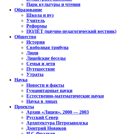
Парк культуры и чтения
Образование
Школа и вуз
Учитель
Реформы
ПОЛЁТ (научно-педагогический вестник)
Общество
История
Свободная трибуна
Люди
Лицейские беседы
Семья и дети
Путешествие
Утраты
Наука
Новости и факты
Гуманитарные науки
Естественно-математические науки
Наука в лицах
Проекты
Архив «Лицея». 2000 — 2003
Русский Север
Архитектура Петрозаводска
Дмитрий Новиков
И.С.Фрадков