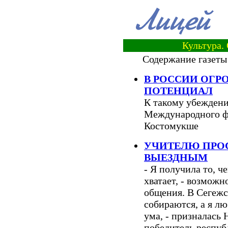
Культура.
Содержание газеты
В РОССИИ ОГ
ПОТЕНЦИАЛ
К такому убежден
Международного фе
Костомукше
УЧИТЕЛЮ ПРОС
ВЫЕЗДНЫМ
- Я получила то, ч
хватает, - возмож
общения. В Сегежс
собираются, а я л
ума, - призналась
победитель респуб