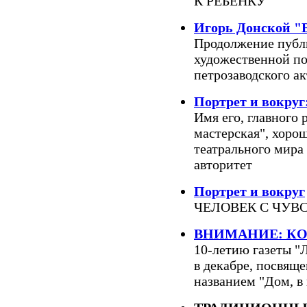
К РЕБЁНКУ
Игорь Донской
Продолжение публ
художественной по
петрозаводского ак
Портрет и вокру
Имя его, главного 
мастерская", хорош
театрального мира
авторитет
Портрет и вокруг
ЧЕЛОВЕК С ЧУВ
ВНИМАНИЕ: КО
10-летию газеты "Л
в декабре, посвяще
названием "Дом, в