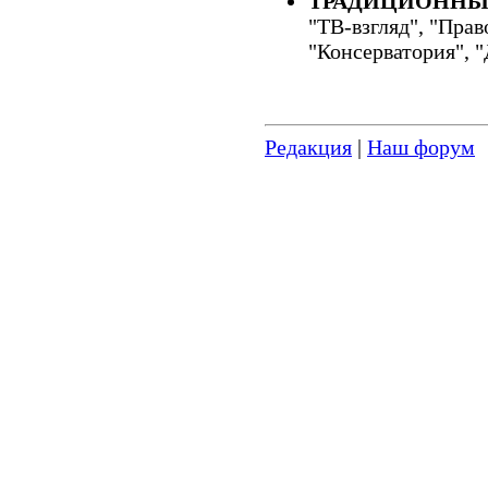
ТРАДИЦИОННЫ
"ТВ-взгляд", "Пра
"Консерватория", 
Редакция
|
Наш форум