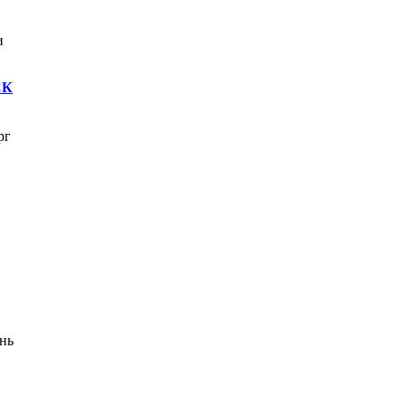
и
СК
рг
нь