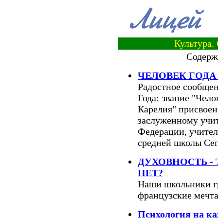
Культура.
Содерж
ЧЕЛОВЕК ГОДА
Радостное сообще
Года: звание "Чело
Карелия" присвоен
заслуженному учи
Федерации, учите
средней школы Сег
ДУХОВНОСТЬ -
НЕТ?
Наши школьники гре
французские мечт
Психология на к