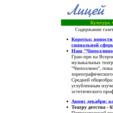
Культура.
Содержание газет
Коротко: новости
социальной сфер
Наш "Чиполлино"
Гран-при на Всеро
музыкальных театр
"Чиполлино", пок
хореографического
Средней общеобра
углубленным изуч
эстетического про
Анонс декабря: к
Театру детства - 6
Петрозаводский го