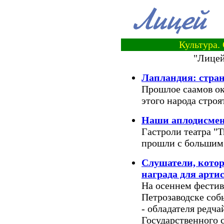
Культура.
"Лицей
Лапландия: стран
Прошлое саамов ок
этого народа стро
Наши аплодисме
Гастроли театра "
прошли с большим
Слушатели, котор
награда для арти
На осеннем фестив
Петрозаводске соб
- обладателя редча
Государственного 