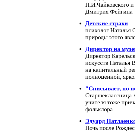
П.И.Чайковского и
Дмитрия Фейгина
Детские страхи
психолог Наталья 
природы этого явл
Директор на музе
Директор Карельск
искусств Наталья В
на капитальный ре
полноценной, ярк
"Списывает, но не
Старшеклассница А
учителя тоже при
фольклора
Эдуард Патлаенк
Ночь после Рождес