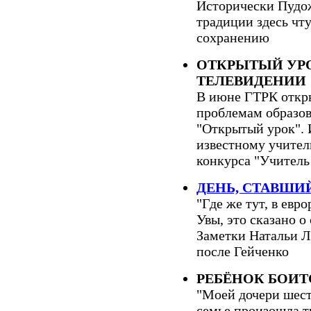
Исторически Пудож
традиции здесь чту
сохранению
ОТКРЫТЫЙ УР
ТЕЛЕВИДЕНИИ
В июне ГТРК откры
проблемам образо
"Открытый урок". 
известному учител
конкурса "Учитель
ДЕНЬ, СТАВШ
"Где же тут, в евр
Увы, это сказано 
Заметки Натальи Л
после Гейченко
РЕБЁНОК БОИТ
"Моей дочери шест
семье произошла тр