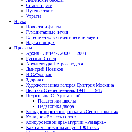
Лицейские беседы
Семья и дети
Путешествие
Утраты
Наука
Новости и факты
Гуманитарные науки
Естественно-математические науки
Наука в лицах
Проекты
Архив «Лицея». 2000 — 2003
Русский Север
Архитектура Петрозаводска
Дмитрий Новиков
И.С.Фрадков
Здоровье
Художественная галерея Дмитрия Москина
Великая Отечественная. 1941 — 1945
Педагогика С. Артемьевой
Педагогика школы
Педагогика двора
Конкурс короткого рассказа «Сестра таланта»
Конкурс «Во весь голос»
Конкурс новой драматургии «Ремарка»
Каким мы помним август 1991-го…