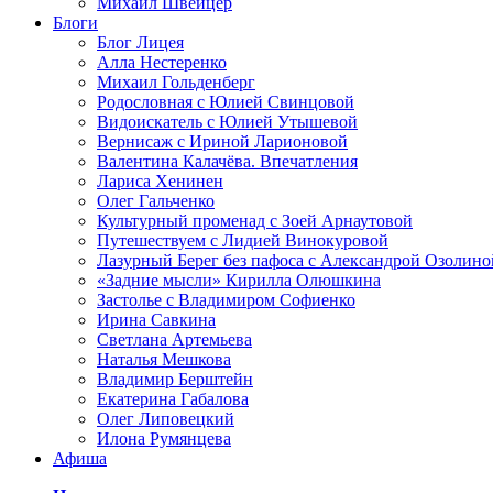
Михаил Швейцер
Блоги
Блог Лицея
Алла Нестеренко
Михаил Гольденберг
Родословная с Юлией Свинцовой
Видоискатель с Юлией Утышевой
Вернисаж с Ириной Ларионовой
Валентина Калачёва. Впечатления
Лариса Хенинен
Олег Гальченко
Культурный променад с Зоей Арнаутовой
Путешествуем с Лидией Винокуровой
Лазурный Берег без пафоса с Александрой Озолино
«Задние мысли» Кирилла Олюшкина
Застолье с Владимиром Софиенко
Ирина Савкина
Светлана Артемьева
Наталья Мешкова
Владимир Берштейн
Екатерина Габалова
Олег Липовецкий
Илона Румянцева
Афиша