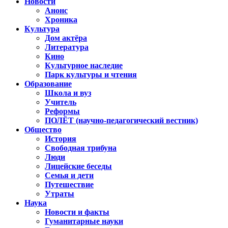
Новости
Анонс
Хроника
Культура
Дом актёра
Литература
Кино
Культурное наследие
Парк культуры и чтения
Образование
Школа и вуз
Учитель
Реформы
ПОЛЁТ (научно-педагогический вестник)
Общество
История
Свободная трибуна
Люди
Лицейские беседы
Семья и дети
Путешествие
Утраты
Наука
Новости и факты
Гуманитарные науки