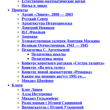
Естественно-математические науки
Наука в лицах
Проекты
Архив «Лицея». 2000 — 2003
Русский Север
Архитектура Петрозаводска
Дмитрий Новиков
И.С.Фрадков
Здоровье
Художественная галерея Дмитрия Москина
Великая Отечественная. 1941 — 1945
Педагогика С. Артемьевой
Педагогика школы
Педагогика двора
Конкурс короткого рассказа «Сестра таланта»
Конкурс «Во весь голос»
Конкурс новой драматургии «Ремарка»
Каким мы помним август 1991-го…
Михаил Швейцер
Блоги
Блог Лицея
Алла Нестеренко
Михаил Гольденберг
Родословная с Юлией Свинцовой
Видоискатель с Юлией Утышевой