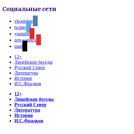
Социальные сети
vkontakte
twitter
youtube
zen-yandex
mail
12+
Лицейские беседы
Русский Север
Литература
История
И.С.Фрадков
12+
Лицейские беседы
Русский Север
Литература
История
И.С.Фрадков