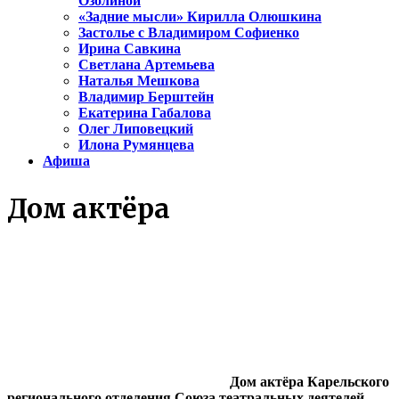
Озолиной
«Задние мысли» Кирилла Олюшкина
Застолье с Владимиром Софиенко
Ирина Савкина
Светлана Артемьева
Наталья Мешкова
Владимир Берштейн
Екатерина Габалова
Олег Липовецкий
Илона Румянцева
Афиша
Дом актёра
Дом актёра Карельского
регионального отделения Союза театральных деятелей