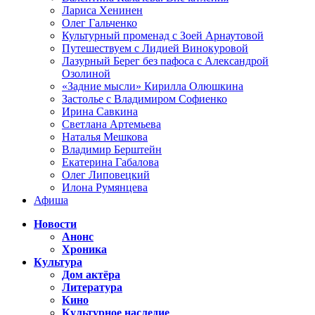
Лариса Хенинен
Олег Гальченко
Культурный променад с Зоей Арнаутовой
Путешествуем с Лидией Винокуровой
Лазурный Берег без пафоса с Александрой
Озолиной
«Задние мысли» Кирилла Олюшкина
Застолье с Владимиром Софиенко
Ирина Савкина
Светлана Артемьева
Наталья Мешкова
Владимир Берштейн
Екатерина Габалова
Олег Липовецкий
Илона Румянцева
Афиша
Новости
Анонс
Хроника
Культура
Дом актёра
Литература
Кино
Культурное наследие