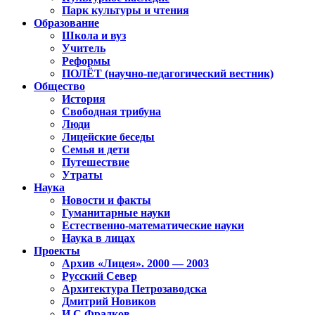
Парк культуры и чтения
Образование
Школа и вуз
Учитель
Реформы
ПОЛЁТ (научно-педагогический вестник)
Общество
История
Свободная трибуна
Люди
Лицейские беседы
Семья и дети
Путешествие
Утраты
Наука
Новости и факты
Гуманитарные науки
Естественно-математические науки
Наука в лицах
Проекты
Архив «Лицея». 2000 — 2003
Русский Север
Архитектура Петрозаводска
Дмитрий Новиков
И.С.Фрадков