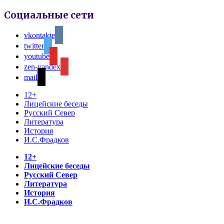
Социальные сети
vkontakte
twitter
youtube
zen-yandex
mail
12+
Лицейские беседы
Русский Север
Литература
История
И.С.Фрадков
12+
Лицейские беседы
Русский Север
Литература
История
И.С.Фрадков