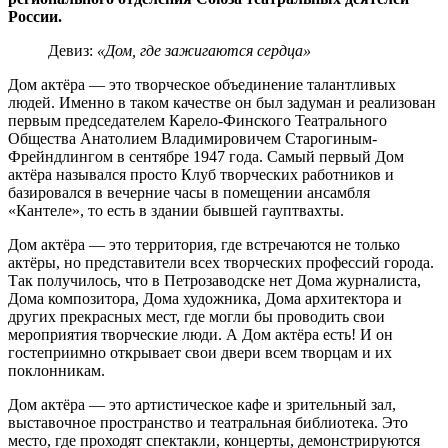
России.
Девиз:
«Дом, где зажигаются сердца»
Дом актёра — это творческое объединение талантливых
людей. Именно в таком качестве он был задуман и реализован
первым председателем Карело-Финского Театрального
Общества Анатолием Владимировичем Старогиным-
Фрейндлингом в сентябре 1947 года. Самый первый Дом
актёра назывался просто Клуб творческих работников и
базировался в вечерние часы в помещении ансамбля
«Кантеле», то есть в здании бывшей гауптвахты.
Дом актёра — это территория, где встречаются не только
актёры, но представители всех творческих профессий города.
Так получилось, что в Петрозаводске нет Дома журналиста,
Дома композитора, Дома художника, Дома архитектора и
других прекрасных мест, где могли бы проводить свои
мероприятия творческие люди. А Дом актёра есть! И он
гостеприимно открывает свои двери всем творцам и их
поклонникам.
Дом актёра — это артистическое кафе и зрительный зал,
выставочное пространство и театральная библиотека. Это
место, где проходят спектакли, концерты, демонстрируются