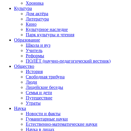
Хроника
Культура
Дом актёра
Литература
Кино
Культурное наследие
Парк культуры и чтения
Образование
Школа и вуз
Учитель
Реформы
ПОЛЁТ (научно-педагогический вестник)
Общество
История
Свободная трибуна
Люди
Лицейские беседы
Семья и дети
Путешествие
Утраты
Наука
Новости и факты
Гуманитарные науки
Естественно-математические науки
Наука в лицах