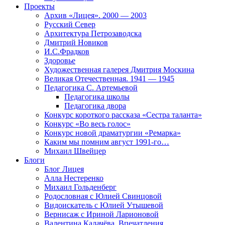
Проекты
Архив «Лицея». 2000 — 2003
Русский Север
Архитектура Петрозаводска
Дмитрий Новиков
И.С.Фрадков
Здоровье
Художественная галерея Дмитрия Москина
Великая Отечественная. 1941 — 1945
Педагогика С. Артемьевой
Педагогика школы
Педагогика двора
Конкурс короткого рассказа «Сестра таланта»
Конкурс «Во весь голос»
Конкурс новой драматургии «Ремарка»
Каким мы помним август 1991-го…
Михаил Швейцер
Блоги
Блог Лицея
Алла Нестеренко
Михаил Гольденберг
Родословная с Юлией Свинцовой
Видоискатель с Юлией Утышевой
Вернисаж с Ириной Ларионовой
Валентина Калачёва. Впечатления