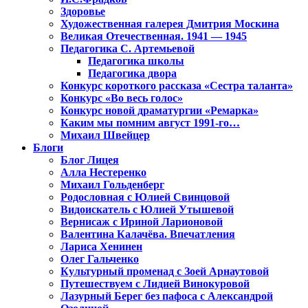
Здоровье
Художественная галерея Дмитрия Москина
Великая Отечественная. 1941 — 1945
Педагогика С. Артемьевой
Педагогика школы
Педагогика двора
Конкурс короткого рассказа «Сестра таланта»
Конкурс «Во весь голос»
Конкурс новой драматургии «Ремарка»
Каким мы помним август 1991-го…
Михаил Швейцер
Блоги
Блог Лицея
Алла Нестеренко
Михаил Гольденберг
Родословная с Юлией Свинцовой
Видоискатель с Юлией Утышевой
Вернисаж с Ириной Ларионовой
Валентина Калачёва. Впечатления
Лариса Хенинен
Олег Гальченко
Культурный променад с Зоей Арнаутовой
Путешествуем с Лидией Винокуровой
Лазурный Берег без пафоса с Александрой