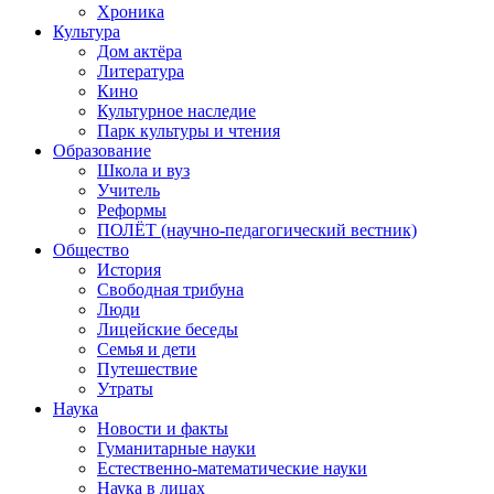
Хроника
Культура
Дом актёра
Литература
Кино
Культурное наследие
Парк культуры и чтения
Образование
Школа и вуз
Учитель
Реформы
ПОЛЁТ (научно-педагогический вестник)
Общество
История
Свободная трибуна
Люди
Лицейские беседы
Семья и дети
Путешествие
Утраты
Наука
Новости и факты
Гуманитарные науки
Естественно-математические науки
Наука в лицах