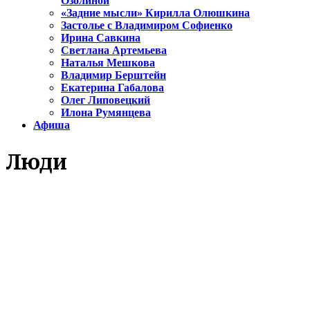
Озолиной
«Задние мысли» Кирилла Олюшкина
Застолье с Владимиром Софиенко
Ирина Савкина
Светлана Артемьева
Наталья Мешкова
Владимир Берштейн
Екатерина Габалова
Олег Липовецкий
Илона Румянцева
Афиша
Люди