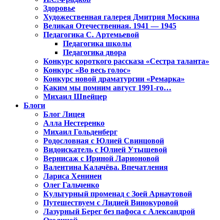
Здоровье
Художественная галерея Дмитрия Москина
Великая Отечественная. 1941 — 1945
Педагогика С. Артемьевой
Педагогика школы
Педагогика двора
Конкурс короткого рассказа «Сестра таланта»
Конкурс «Во весь голос»
Конкурс новой драматургии «Ремарка»
Каким мы помним август 1991-го…
Михаил Швейцер
Блоги
Блог Лицея
Алла Нестеренко
Михаил Гольденберг
Родословная с Юлией Свинцовой
Видоискатель с Юлией Утышевой
Вернисаж с Ириной Ларионовой
Валентина Калачёва. Впечатления
Лариса Хенинен
Олег Гальченко
Культурный променад с Зоей Арнаутовой
Путешествуем с Лидией Винокуровой
Лазурный Берег без пафоса с Александрой