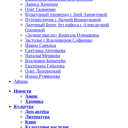
Лариса Хенинен
Олег Гальченко
Культурный променад с Зоей Арнаутовой
Путешествуем с Лидией Винокуровой
Лазурный Берег без пафоса с Александрой
Озолиной
«Задние мысли» Кирилла Олюшкина
Застолье с Владимиром Софиенко
Ирина Савкина
Светлана Артемьева
Наталья Мешкова
Владимир Берштейн
Екатерина Габалова
Олег Липовецкий
Илона Румянцева
Афиша
Новости
Анонс
Хроника
Культура
Дом актёра
Литература
Кино
Культурное наследие