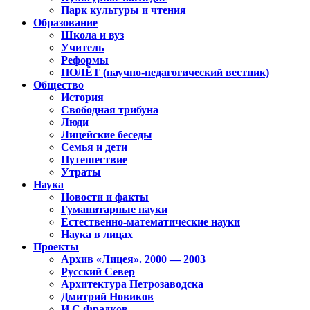
Парк культуры и чтения
Образование
Школа и вуз
Учитель
Реформы
ПОЛЁТ (научно-педагогический вестник)
Общество
История
Свободная трибуна
Люди
Лицейские беседы
Семья и дети
Путешествие
Утраты
Наука
Новости и факты
Гуманитарные науки
Естественно-математические науки
Наука в лицах
Проекты
Архив «Лицея». 2000 — 2003
Русский Север
Архитектура Петрозаводска
Дмитрий Новиков
И.С.Фрадков