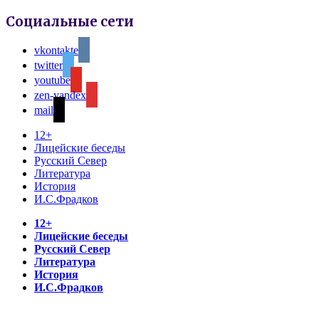
Социальные сети
vkontakte
twitter
youtube
zen-yandex
mail
12+
Лицейские беседы
Русский Север
Литература
История
И.С.Фрадков
12+
Лицейские беседы
Русский Север
Литература
История
И.С.Фрадков