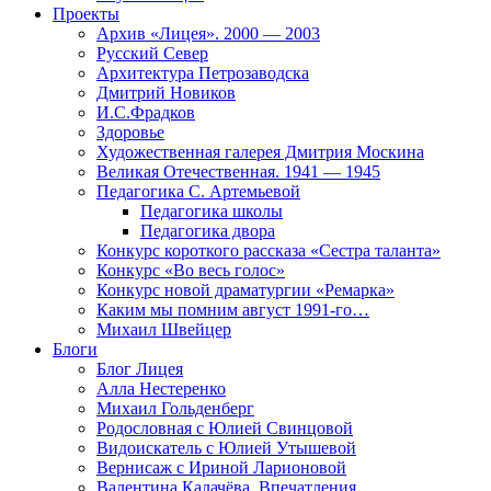
Проекты
Архив «Лицея». 2000 — 2003
Русский Север
Архитектура Петрозаводска
Дмитрий Новиков
И.С.Фрадков
Здоровье
Художественная галерея Дмитрия Москина
Великая Отечественная. 1941 — 1945
Педагогика С. Артемьевой
Педагогика школы
Педагогика двора
Конкурс короткого рассказа «Сестра таланта»
Конкурс «Во весь голос»
Конкурс новой драматургии «Ремарка»
Каким мы помним август 1991-го…
Михаил Швейцер
Блоги
Блог Лицея
Алла Нестеренко
Михаил Гольденберг
Родословная с Юлией Свинцовой
Видоискатель с Юлией Утышевой
Вернисаж с Ириной Ларионовой
Валентина Калачёва. Впечатления