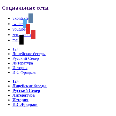
Социальные сети
vkontakte
twitter
youtube
zen-yandex
mail
12+
Лицейские беседы
Русский Север
Литература
История
И.С.Фрадков
12+
Лицейские беседы
Русский Север
Литература
История
И.С.Фрадков