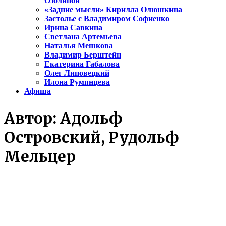
Озолиной
«Задние мысли» Кирилла Олюшкина
Застолье с Владимиром Софиенко
Ирина Савкина
Светлана Артемьева
Наталья Мешкова
Владимир Берштейн
Екатерина Габалова
Олег Липовецкий
Илона Румянцева
Афиша
Автор:
Адольф
Островский, Рудольф
Мельцер