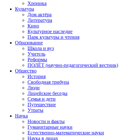
Хроника
Культура
Дом актёра
Литература
Кино
Культурное наследие
Парк культуры и чтения
Образование
Школа и вуз
Учитель
Реформы
ПОЛЁТ (научно-педагогический вестник)
Общество
История
Свободная трибуна
Люди
Лицейские беседы
Семья и дети
Путешествие
Утраты
Наука
Новости и факты
Гуманитарные науки
Естественно-математические науки
Наука в лицах