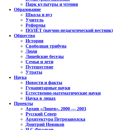
Парк культуры и чтения
Образование
Школа и вуз
Учитель
Реформы
ПОЛЁТ (научно-педагогический вестник)
Общество
История
Свободная трибуна
Люди
Лицейские беседы
Семья и дети
Путешествие
Утраты
Наука
Новости и факты
Гуманитарные науки
Естественно-математические науки
Наука в лицах
Проекты
Архив «Лицея». 2000 — 2003
Русский Север
Архитектура Петрозаводска
Дмитрий Новиков
И.С.Фрадков