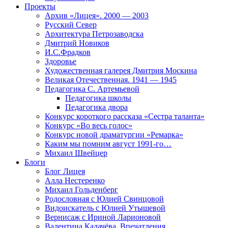
Проекты
Архив «Лицея». 2000 — 2003
Русский Север
Архитектура Петрозаводска
Дмитрий Новиков
И.С.Фрадков
Здоровье
Художественная галерея Дмитрия Москина
Великая Отечественная. 1941 — 1945
Педагогика С. Артемьевой
Педагогика школы
Педагогика двора
Конкурс короткого рассказа «Сестра таланта»
Конкурс «Во весь голос»
Конкурс новой драматургии «Ремарка»
Каким мы помним август 1991-го…
Михаил Швейцер
Блоги
Блог Лицея
Алла Нестеренко
Михаил Гольденберг
Родословная с Юлией Свинцовой
Видоискатель с Юлией Утышевой
Вернисаж с Ириной Ларионовой
Валентина Калачёва. Впечатления