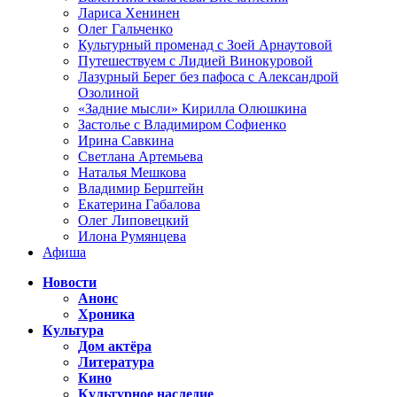
Лариса Хенинен
Олег Гальченко
Культурный променад с Зоей Арнаутовой
Путешествуем с Лидией Винокуровой
Лазурный Берег без пафоса с Александрой
Озолиной
«Задние мысли» Кирилла Олюшкина
Застолье с Владимиром Софиенко
Ирина Савкина
Светлана Артемьева
Наталья Мешкова
Владимир Берштейн
Екатерина Габалова
Олег Липовецкий
Илона Румянцева
Афиша
Новости
Анонс
Хроника
Культура
Дом актёра
Литература
Кино
Культурное наследие