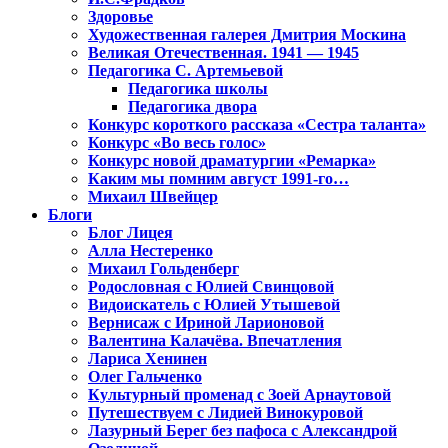
Здоровье
Художественная галерея Дмитрия Москина
Великая Отечественная. 1941 — 1945
Педагогика С. Артемьевой
Педагогика школы
Педагогика двора
Конкурс короткого рассказа «Сестра таланта»
Конкурс «Во весь голос»
Конкурс новой драматургии «Ремарка»
Каким мы помним август 1991-го…
Михаил Швейцер
Блоги
Блог Лицея
Алла Нестеренко
Михаил Гольденберг
Родословная с Юлией Свинцовой
Видоискатель с Юлией Утышевой
Вернисаж с Ириной Ларионовой
Валентина Калачёва. Впечатления
Лариса Хенинен
Олег Гальченко
Культурный променад с Зоей Арнаутовой
Путешествуем с Лидией Винокуровой
Лазурный Берег без пафоса с Александрой