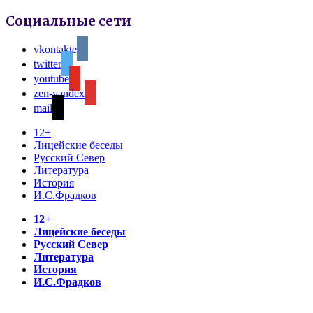
Социальные сети
vkontakte
twitter
youtube
zen-yandex
mail
12+
Лицейские беседы
Русский Север
Литература
История
И.С.Фрадков
12+
Лицейские беседы
Русский Север
Литература
История
И.С.Фрадков