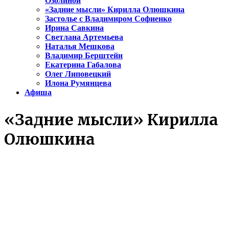
Озолиной
«Задние мысли» Кирилла Олюшкина
Застолье с Владимиром Софиенко
Ирина Савкина
Светлана Артемьева
Наталья Мешкова
Владимир Берштейн
Екатерина Габалова
Олег Липовецкий
Илона Румянцева
Афиша
«Задние мысли» Кирилла
Олюшкина