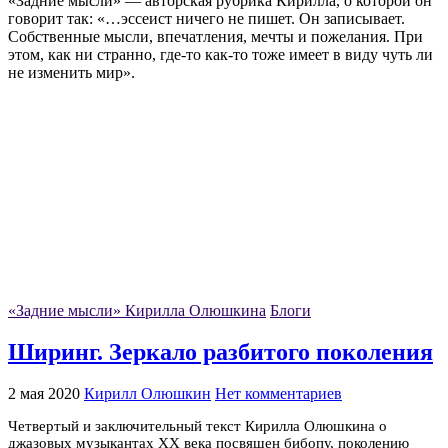
«Задние мысли» — авторская рубрика Кирилла, о которой он
говорит так: «…эссеист ничего не пишет. Он записывает.
Собственные мысли, впечатления, мечты и пожелания. При
этом, как ни странно, где-то как-то тоже имеет в виду чуть ли
не изменить мир».
«Задние мысли» Кирилла Олюшкина
Блоги
Ширинг. Зеркало разбитого поколения
2 мая 2020
Кирилл Олюшкин
Нет комментариев
Четвертый и заключительный текст Кирилла Олюшкина о
джазовых музыкантах XX века посвящен бибопу, поколению