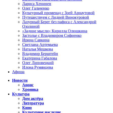
Лариса Хенинен
Олег Гальченко
Культурный променад с Зоей Арнаутовой
Путешествуем с Лидией Винокуровой
Лазурный Берег без пафоса с Александрой
Озолиной
«Задние мысли» Кирилла Олюшкина
Застолье с Владимиром Софиенко
Ирина Савкина
Светлана Артемьева
Наталья Мешкова
Владимир Берштейн
Екатерина Габалова
Олег Липовецкий
Илона Румянцева
Афиша
Новости
Анонс
Хроника
Культура
Дом актёра
Литература
Кино
Культурное наследие