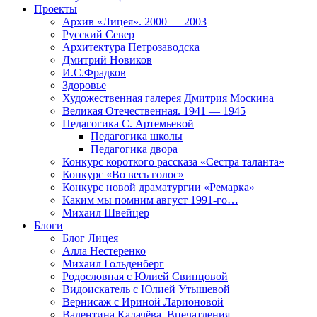
Проекты
Архив «Лицея». 2000 — 2003
Русский Север
Архитектура Петрозаводска
Дмитрий Новиков
И.С.Фрадков
Здоровье
Художественная галерея Дмитрия Москина
Великая Отечественная. 1941 — 1945
Педагогика С. Артемьевой
Педагогика школы
Педагогика двора
Конкурс короткого рассказа «Сестра таланта»
Конкурс «Во весь голос»
Конкурс новой драматургии «Ремарка»
Каким мы помним август 1991-го…
Михаил Швейцер
Блоги
Блог Лицея
Алла Нестеренко
Михаил Гольденберг
Родословная с Юлией Свинцовой
Видоискатель с Юлией Утышевой
Вернисаж с Ириной Ларионовой
Валентина Калачёва. Впечатления