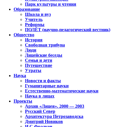
Парк культуры и чтения
Образование
Школа и вуз
Учитель
Реформы
ПОЛЁТ (научно-педагогический вестник)
Общество
История
Свободная трибуна
Люди
Лицейские беседы
Семья и дети
Путешествие
Утраты
Наука
Новости и факты
Гуманитарные науки
Естественно-математические науки
Наука в лицах
Проекты
Архив «Лицея». 2000 — 2003
Русский Север
Архитектура Петрозаводска
Дмитрий Новиков
И.С.Фрадков