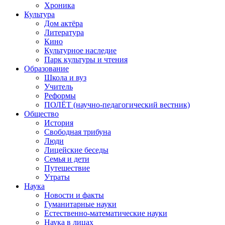
Хроника
Культура
Дом актёра
Литература
Кино
Культурное наследие
Парк культуры и чтения
Образование
Школа и вуз
Учитель
Реформы
ПОЛЁТ (научно-педагогический вестник)
Общество
История
Свободная трибуна
Люди
Лицейские беседы
Семья и дети
Путешествие
Утраты
Наука
Новости и факты
Гуманитарные науки
Естественно-математические науки
Наука в лицах