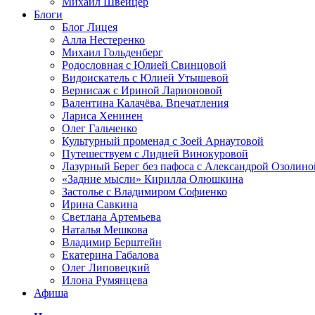
Михаил Швейцер
Блоги
Блог Лицея
Алла Нестеренко
Михаил Гольденберг
Родословная с Юлией Свинцовой
Видоискатель с Юлией Утышевой
Вернисаж с Ириной Ларионовой
Валентина Калачёва. Впечатления
Лариса Хенинен
Олег Гальченко
Культурный променад с Зоей Арнаутовой
Путешествуем с Лидией Винокуровой
Лазурный Берег без пафоса с Александрой Озолино
«Задние мысли» Кирилла Олюшкина
Застолье с Владимиром Софиенко
Ирина Савкина
Светлана Артемьева
Наталья Мешкова
Владимир Берштейн
Екатерина Габалова
Олег Липовецкий
Илона Румянцева
Афиша