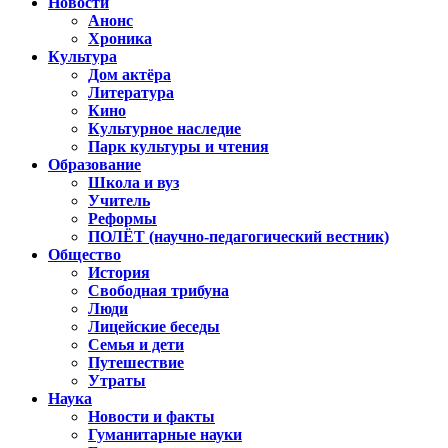
Новости
Анонс
Хроника
Культура
Дом актёра
Литература
Кино
Культурное наследие
Парк культуры и чтения
Образование
Школа и вуз
Учитель
Реформы
ПОЛЁТ (научно-педагогический вестник)
Общество
История
Свободная трибуна
Люди
Лицейские беседы
Семья и дети
Путешествие
Утраты
Наука
Новости и факты
Гуманитарные науки