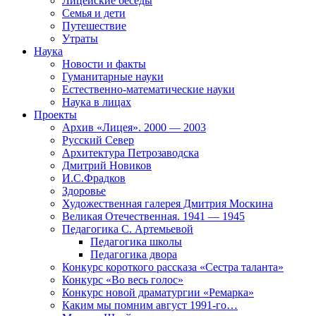
Лицейские беседы
Семья и дети
Путешествие
Утраты
Наука
Новости и факты
Гуманитарные науки
Естественно-математические науки
Наука в лицах
Проекты
Архив «Лицея». 2000 — 2003
Русский Север
Архитектура Петрозаводска
Дмитрий Новиков
И.С.Фрадков
Здоровье
Художественная галерея Дмитрия Москина
Великая Отечественная. 1941 — 1945
Педагогика С. Артемьевой
Педагогика школы
Педагогика двора
Конкурс короткого рассказа «Сестра таланта»
Конкурс «Во весь голос»
Конкурс новой драматургии «Ремарка»
Каким мы помним август 1991-го…