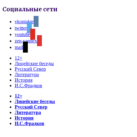
Социальные сети
vkontakte
twitter
youtube
zen-yandex
mail
12+
Лицейские беседы
Русский Север
Литература
История
И.С.Фрадков
12+
Лицейские беседы
Русский Север
Литература
История
И.С.Фрадков