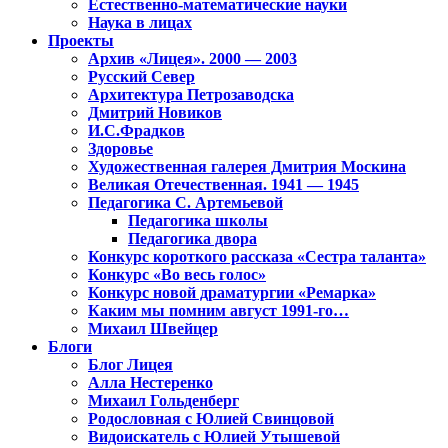
Естественно-математические науки
Наука в лицах
Проекты
Архив «Лицея». 2000 — 2003
Русский Север
Архитектура Петрозаводска
Дмитрий Новиков
И.С.Фрадков
Здоровье
Художественная галерея Дмитрия Москина
Великая Отечественная. 1941 — 1945
Педагогика С. Артемьевой
Педагогика школы
Педагогика двора
Конкурс короткого рассказа «Сестра таланта»
Конкурс «Во весь голос»
Конкурс новой драматургии «Ремарка»
Каким мы помним август 1991-го…
Михаил Швейцер
Блоги
Блог Лицея
Алла Нестеренко
Михаил Гольденберг
Родословная с Юлией Свинцовой
Видоискатель с Юлией Утышевой