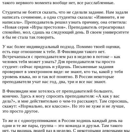
такого нервного момента вообще нет, все расслабленные.
Студенты не боятся сказать, что не сделали задание. Нам задали
написать сочинение, а одна студентка сказала: «Извините, я не
написала». Преподаватель решил узнать причину, она ответила:
«Новая серия «Игры престолов». Преподаватель отреагировал
спокойно, мол, сдашь на следующий день. В своем университете
я бы не стала так говорить.
У нас более индивидуальный подход. Помимо твоей оценки,
есть еще отношение к тебе. В Финляндии такого нет.
Встречаешься с преподавателем раз в неделю в потоке – как
человек тебя может узнать? Для преподавателя ты просто
студент: сейчас придешь и уйдешь. Письменные задания
проверяют в электронном виде: не знают, кто ты, какой у тебя
уровень языка, но и так всё понятно. В России некоторые
преподаватели учат нас год, два, три и все нас знают.
В Финляндии мне хотелось от преподавателей большего,
конечно. Здесь я могу спросить преподавателя: «А как у вас
дела?», и мне действительно о чем-то расскажут. Там спросишь,
скажут: «Нормально, все классно». Но это не хуже и не лучше,
это просто другое.
То же и с одногруппниками: в России ходишь каждый день на
одни и те же пары, группа – это команда и друзья. Там такого
нет, ты видишь людей раз в неделю. С некоторыми девочками мы