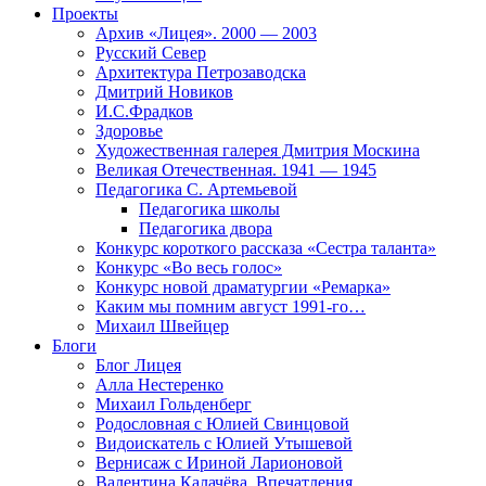
Проекты
Архив «Лицея». 2000 — 2003
Русский Север
Архитектура Петрозаводска
Дмитрий Новиков
И.С.Фрадков
Здоровье
Художественная галерея Дмитрия Москина
Великая Отечественная. 1941 — 1945
Педагогика С. Артемьевой
Педагогика школы
Педагогика двора
Конкурс короткого рассказа «Сестра таланта»
Конкурс «Во весь голос»
Конкурс новой драматургии «Ремарка»
Каким мы помним август 1991-го…
Михаил Швейцер
Блоги
Блог Лицея
Алла Нестеренко
Михаил Гольденберг
Родословная с Юлией Свинцовой
Видоискатель с Юлией Утышевой
Вернисаж с Ириной Ларионовой
Валентина Калачёва. Впечатления