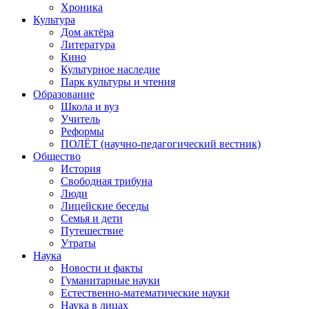
Хроника
Культура
Дом актёра
Литература
Кино
Культурное наследие
Парк культуры и чтения
Образование
Школа и вуз
Учитель
Реформы
ПОЛЁТ (научно-педагогический вестник)
Общество
История
Свободная трибуна
Люди
Лицейские беседы
Семья и дети
Путешествие
Утраты
Наука
Новости и факты
Гуманитарные науки
Естественно-математические науки
Наука в лицах