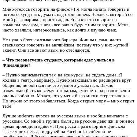
Мне хотелось говорить на финском! Я могла начать говорить и
потом секунд пять думать над окончанием. Человек, который со
мной разговаривал, просто ждал. Если кто-то говорит на
ломаном русском, я ведь все равно буду с ним говорить. Меня
часто хвалили, интересовались, как долго я изучаю язык.
Не нужно бояться языкового барьера. Финны и сами часто
стесняются говорить на английском, потому что у них жуткий
акцент. Они все знают язык, но стесняются.
–
Что посоветуешь студенту, который едет учиться в
Финляндию?
– Нужно записываться там на все курсы, не сидеть дома. Я
ходила в театр, например. Нужно максимально расширить круг
общения, не бояться ничего и много улыбаться. Важно
изначально быть ко всему открытым, смотреть на разные вещи
очень свободно. Может, это у меня было много стереотипов…
Но нужно от этого избавляться. Когда открыт миру – мир открыт
тебе.
Лучше избегать курсов на русском языке и вообще контакта с
русскими. Со мной в группе были две русские девочки, и они все
время проводили вдвоем. Прогресса в разговорном финском
языке у них нет, да и друзей на Facebook особенно не
прибавилось. Я была заинтересована в финском, ходила на все