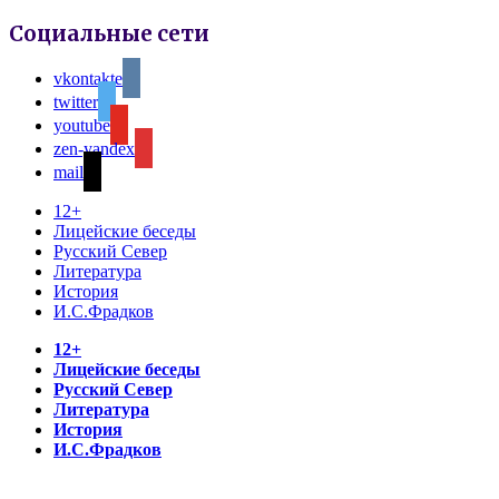
Социальные сети
vkontakte
twitter
youtube
zen-yandex
mail
12+
Лицейские беседы
Русский Север
Литература
История
И.С.Фрадков
12+
Лицейские беседы
Русский Север
Литература
История
И.С.Фрадков