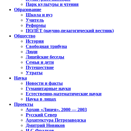
Парк культуры и чтения
Образование
Школа и вуз
Учитель
Реформы
ПОЛЁТ (научно-педагогический вестник)
Общество
История
Свободная трибуна
Люди
Лицейские беседы
Семья и дети
Путешествие
Утраты
Наука
Новости и факты
Гуманитарные науки
Естественно-математические науки
Наука в лицах
Проекты
Архив «Лицея». 2000 — 2003
Русский Север
Архитектура Петрозаводска
Дмитрий Новиков
И.С.Фрадков