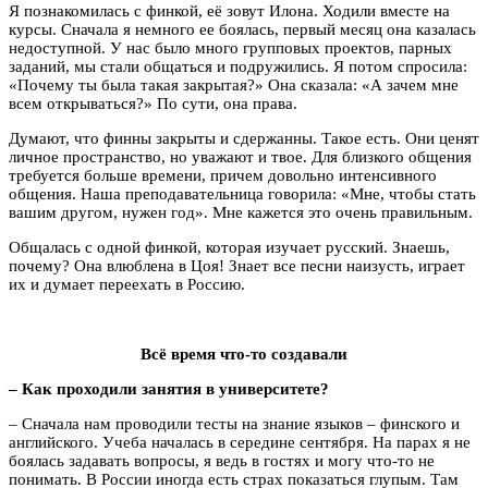
Я познакомилась с финкой, её зовут Илона. Ходили вместе на
курсы. Сначала я немного ее боялась, первый месяц она казалась
недоступной. У нас было много групповых проектов, парных
заданий, мы стали общаться и подружились. Я потом спросила:
«Почему ты была такая закрытая?» Она сказала: «А зачем мне
всем открываться?» По сути, она права.
Думают, что финны закрыты и сдержанны. Такое есть. Они ценят
личное пространство, но уважают и твое. Для близкого общения
требуется больше времени, причем довольно интенсивного
общения. Наша преподавательница говорила: «Мне, чтобы стать
вашим другом, нужен год». Мне кажется это очень правильным.
Общалась с одной финкой, которая изучает русский. Знаешь,
почему? Она влюблена в Цоя! Знает все песни наизусть, играет
их и думает переехать в Россию.
Всё время что-то создавали
– Как проходили занятия в
университете?
– Сначала нам проводили тесты на знание языков – финского и
английского. Учеба началась в середине сентября. На парах я не
боялась задавать вопросы, я ведь в гостях и могу что-то не
понимать. В России иногда есть страх показаться глупым. Там