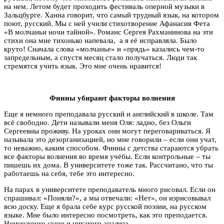
на нем. Летом будет проходить фестиваль оперной музыки в
Зальцбурге. Ханна говорит, что самый трудный язык, на котором
поют, русский. Мы с ней учили стихотворение Афанасия Фета
«В молчаньи ночи тайной». Романс Сергея Рахманинова на эти
стихи она мне тихонько напевала, а я её исправляла. Было
круто! Сначала слова «молчанье» и «прядь» казались чем-то
запредельным, а спустя месяц стало получаться. Люди так
стремятся учить язык. Это мне очень нравится!
Финны убирают факторы волнения
Еще я немного преподавала русский и английский в школе. Там
всё свободно. Дети называли меня Оля: ладно, без Ольги
Сергеевны проживу. На уроках они могут переговариваться. Я
называла это дезорганизацией, но мне говорили – если они учат,
то неважно, каким способом. Финны с детства стараются убрать
все факторы волнения во время учёбы. Если контрольные – ты
пишешь их дома. В университете тоже так. Рассчитано, что ты
работаешь на себя, тебе это интересно.
На парах в университете преподаватель много рисовал. Если он
спрашивал: «Поняли?», а мы отвечали: «Нет», он изрисовывал
всю доску.
Еще я брала себе курс русской поэзии, на русском
языке. Мне было интересно посмотреть, как это преподается.
Немножечко суше и никакого анализа.