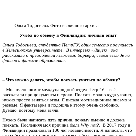
Ольга Тодосиева. Фото из личного архива
Учёба по обмену в Финляндии: личный опыт
Ольга Тодосиева, студентка ПетрГУ, один семестр проучилась
в Хельсинкском университете. В интервью «Лицею» она
рассказала о преодолении языкового барьера, своем взгляде на
финнов и финское образование.
–
Ч
то нужно делать, чтобы поехать учиться по обмену?
– Мне очень помог международный отдел ПетрГУ – всё
рассказали про документы и сроки. Поехать можно куда угодно,
нужно просто заняться этим. Я писала мотивационное письмо и
резюме. Я
фантазерка и подошла к этому очень свободно.
Думаю, поэтому меня взяли.
Нужно было написать пять причин, почему именно я должна
поехать. Последняя моя причина была
Why not?
. В 2017 году в
Финляндии праздновали 100 лет независимости. Я написала, что
это событие, о котором я рассказывала бы своим правнукам.