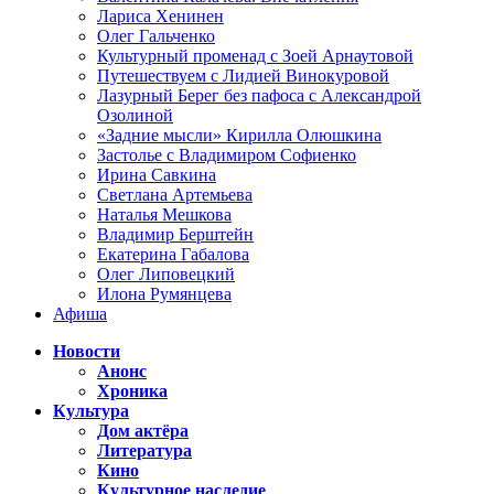
Лариса Хенинен
Олег Гальченко
Культурный променад с Зоей Арнаутовой
Путешествуем с Лидией Винокуровой
Лазурный Берег без пафоса с Александрой
Озолиной
«Задние мысли» Кирилла Олюшкина
Застолье с Владимиром Софиенко
Ирина Савкина
Светлана Артемьева
Наталья Мешкова
Владимир Берштейн
Екатерина Габалова
Олег Липовецкий
Илона Румянцева
Афиша
Новости
Анонс
Хроника
Культура
Дом актёра
Литература
Кино
Культурное наследие