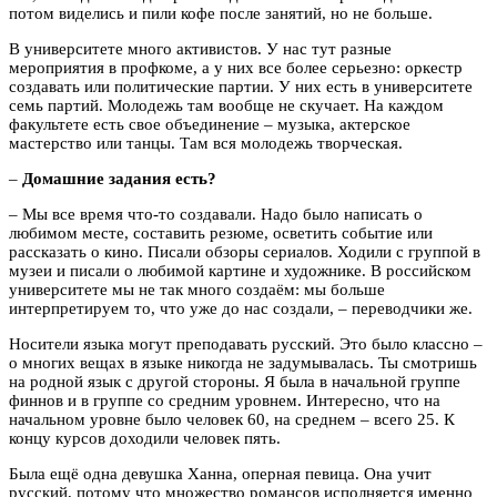
потом виделись и пили кофе после занятий, но не больше.
В университете много активистов. У нас тут разные
мероприятия в профкоме, а у них все более серьезно: оркестр
создавать или политические партии. У них есть в университете
семь партий. Молодежь там вообще не скучает. На каждом
факультете есть свое объединение – музыка, актерское
мастерство или танцы. Там вся молодежь творческая.
–
Домашние задания есть?
– Мы все время что-то создавали. Надо было написать о
любимом месте, составить резюме, осветить событие или
рассказать о кино. Писали обзоры сериалов. Ходили с группой в
музеи и писали о любимой картине и художнике. В российском
университете мы не так много создаём: мы больше
интерпретируем то, что уже до нас создали, – переводчики же.
Носители языка могут преподавать русский. Это было классно –
о многих вещах в языке никогда не задумывалась. Ты смотришь
на родной язык с другой стороны. Я была в начальной группе
финнов и в группе со средним уровнем. Интересно, что на
начальном уровне было человек 60, на среднем – всего 25. К
концу курсов доходили человек пять.
Была ещё одна девушка Ханна, оперная певица. Она учит
русский, потому что множество романсов исполняется именно