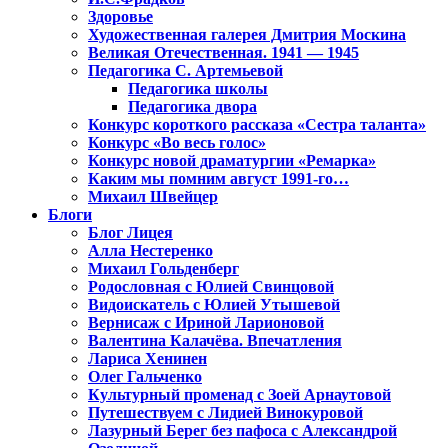
Здоровье
Художественная галерея Дмитрия Москина
Великая Отечественная. 1941 — 1945
Педагогика С. Артемьевой
Педагогика школы
Педагогика двора
Конкурс короткого рассказа «Сестра таланта»
Конкурс «Во весь голос»
Конкурс новой драматургии «Ремарка»
Каким мы помним август 1991-го…
Михаил Швейцер
Блоги
Блог Лицея
Алла Нестеренко
Михаил Гольденберг
Родословная с Юлией Свинцовой
Видоискатель с Юлией Утышевой
Вернисаж с Ириной Ларионовой
Валентина Калачёва. Впечатления
Лариса Хенинен
Олег Гальченко
Культурный променад с Зоей Арнаутовой
Путешествуем с Лидией Винокуровой
Лазурный Берег без пафоса с Александрой