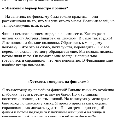
–
Языковой барьер быстро прошел?
– На занятиях по финскому была только практика – они
рассчитывали на то, что мы уже что-то знаем. Волей-неволей, но
ты практикуешь язык везде.
Финны немного в своем мире, но с ними легко. Как-то раз я
читала книгу Астрид Линдгрен на финском. И было так трудно!
Я не понимала больше половины. Обратилась к молодому
человеку: «Что это за слово, пожалуйста, переведите». Он все
перевел и сказал, что могу обращаться еще. Мы познакомились,
потом пили кофе. Он помогал мне всегда: я специально
готовилась и спрашивала, что мне непонятно. В Финляндии мне
вообще всегда помогали.
«Хотелось говорить на финском!»
Я по-настоящему полюбила финский! Раньше каких-то особенно
глубоких чувств к этому языку не было. Но я услышала
носителей, поняла, что язык живой. На каникулах у меня даже
был голод по финскому языку. Я просто приставала к людям:
спрашивала, как доехать куда-то. Посмотрела один старый
фильм и потом подходила к пожилым женщинам на улице и
спрашивала: «А вот что вы думаете об этом фильме?».