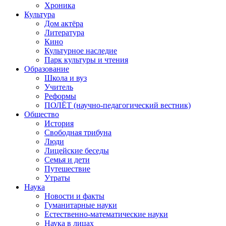
Хроника
Культура
Дом актёра
Литература
Кино
Культурное наследие
Парк культуры и чтения
Образование
Школа и вуз
Учитель
Реформы
ПОЛЁТ (научно-педагогический вестник)
Общество
История
Свободная трибуна
Люди
Лицейские беседы
Семья и дети
Путешествие
Утраты
Наука
Новости и факты
Гуманитарные науки
Естественно-математические науки
Наука в лицах