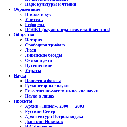
Парк культуры и чтения
Образование
Школа и вуз
Учитель
Реформы
ПОЛЁТ (научно-педагогический вестник)
Общество
История
Свободная трибуна
Люди
Лицейские беседы
Семья и дети
Путешествие
Утраты
Наука
Новости и факты
Гуманитарные науки
Естественно-математические науки
Наука в лицах
Проекты
Архив «Лицея». 2000 — 2003
Русский Север
Архитектура Петрозаводска
Дмитрий Новиков
И.С.Фрадков