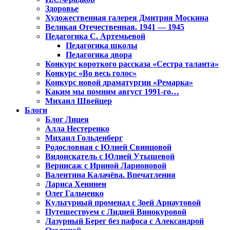
Здоровье
Художественная галерея Дмитрия Москина
Великая Отечественная. 1941 — 1945
Педагогика С. Артемьевой
Педагогика школы
Педагогика двора
Конкурс короткого рассказа «Сестра таланта»
Конкурс «Во весь голос»
Конкурс новой драматургии «Ремарка»
Каким мы помним август 1991-го…
Михаил Швейцер
Блоги
Блог Лицея
Алла Нестеренко
Михаил Гольденберг
Родословная с Юлией Свинцовой
Видоискатель с Юлией Утышевой
Вернисаж с Ириной Ларионовой
Валентина Калачёва. Впечатления
Лариса Хенинен
Олег Гальченко
Культурный променад с Зоей Арнаутовой
Путешествуем с Лидией Винокуровой
Лазурный Берег без пафоса с Александрой