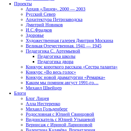
Проекты
Архив «Лицея». 2000 — 2003
Русский Север
Архитектура Петрозаводска
Дмитрий Новиков
И.С.Фрадков
Здоровье
Художественная галерея Дмитрия Москина
Великая Отечественная. 1941 — 1945
Педагогика С. Артемьевой
Педагогика школы
Педагогика двора
Конкурс короткого рассказа «Сестра таланта»
Конкурс «Во весь голос»
Конкурс новой драматургии «Ремарка»
Каким мы помним август 1991-го…
Михаил Швейцер
Блоги
Блог Лицея
Алла Нестеренко
Михаил Гольденберг
Родословная с Юлией Свинцовой
Видоискатель с Юлией Утышевой
Вернисаж с Ириной Ларионовой
Валентина Калачёва. Впечатления