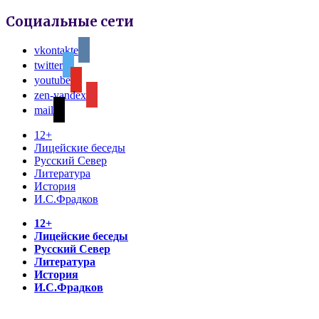
Социальные сети
vkontakte
twitter
youtube
zen-yandex
mail
12+
Лицейские беседы
Русский Север
Литература
История
И.С.Фрадков
12+
Лицейские беседы
Русский Север
Литература
История
И.С.Фрадков