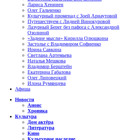
Лариса Хенинен
Олег Гальченко
Культурный променад с Зоей Арнаутовой
Путешествуем с Лидией Винокуровой
Лазурный Берег без пафоса с Александрой
Озолиной
«Задние мысли» Кирилла Олюшкина
Застолье с Владимиром Софиенко
Ирина Савкина
Светлана Артемьева
Наталья Мешкова
Владимир Берштейн
Екатерина Габалова
Олег Липовецкий
Илона Румянцева
Афиша
Новости
Анонс
Хроника
Культура
Дом актёра
Литература
Кино
Культурное наследие