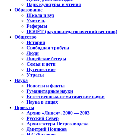
Парк культуры и чтения
Образование
Школа и вуз
Учитель
Реформы
ПОЛЁТ (научно-педагогический вестник)
Общество
История
Свободная трибуна
Люди
Лицейские беседы
Семья и дети
Путешествие
Утраты
Наука
Новости и факты
Гуманитарные науки
Естественно-математические науки
Наука в лицах
Проекты
Архив «Лицея». 2000 — 2003
Русский Север
Архитектура Петрозаводска
Дмитрий Новиков
И.С.Фрадков