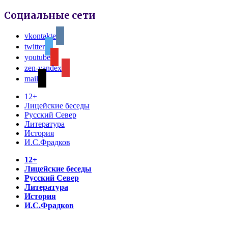
Социальные сети
vkontakte
twitter
youtube
zen-yandex
mail
12+
Лицейские беседы
Русский Север
Литература
История
И.С.Фрадков
12+
Лицейские беседы
Русский Север
Литература
История
И.С.Фрадков