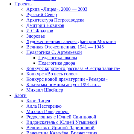
Проекты
Архив «Лицея». 2000 — 2003
Русский Север
Архитектура Петрозаводска
Дмитрий Новиков
И.С.Фрадков
Здоровье
Художественная галерея Дмитрия Москина
Великая Отечественная. 1941 — 1945
Педагогика С. Артемьевой
Педагогика школы
Педагогика двора
Конкурс короткого рассказа «Сестра таланта»
Конкурс «Во весь голос»
Конкурс новой драматургии «Ремарка»
Каким мы помним август 1991-го…
Михаил Швейцер
Блоги
Блог Лицея
Алла Нестеренко
Михаил Гольденберг
Родословная с Юлией Свинцовой
Видоискатель с Юлией Утышевой
Вернисаж с Ириной Ларионовой
Валентина Калачёва. Впечатления