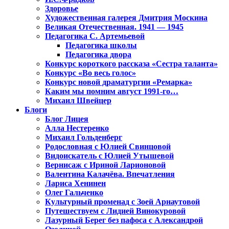
Здоровье
Художественная галерея Дмитрия Москина
Великая Отечественная. 1941 — 1945
Педагогика С. Артемьевой
Педагогика школы
Педагогика двора
Конкурс короткого рассказа «Сестра таланта»
Конкурс «Во весь голос»
Конкурс новой драматургии «Ремарка»
Каким мы помним август 1991-го…
Михаил Швейцер
Блоги
Блог Лицея
Алла Нестеренко
Михаил Гольденберг
Родословная с Юлией Свинцовой
Видоискатель с Юлией Утышевой
Вернисаж с Ириной Ларионовой
Валентина Калачёва. Впечатления
Лариса Хенинен
Олег Гальченко
Культурный променад с Зоей Арнаутовой
Путешествуем с Лидией Винокуровой
Лазурный Берег без пафоса с Александрой