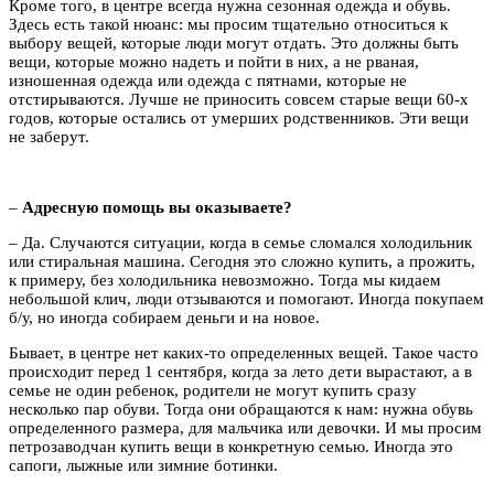
Кроме того, в центре всегда нужна сезонная одежда и обувь.
Здесь есть такой нюанс: мы просим тщательно относиться к
выбору вещей, которые люди могут отдать. Это должны быть
вещи, которые можно надеть и пойти в них, а не рваная,
изношенная одежда или одежда с пятнами, которые не
отстирываются. Лучше не приносить совсем старые вещи 60-х
годов, которые остались от умерших родственников. Эти вещи
не заберут.
–
Адресную помощь вы оказываете?
– Да. Случаются ситуации, когда в семье сломался холодильник
или стиральная машина. Сегодня это сложно купить, а прожить,
к примеру, без холодильника невозможно. Тогда мы кидаем
небольшой клич, люди отзываются и помогают. Иногда покупаем
б/у, но иногда собираем деньги и на новое.
Бывает, в центре нет каких-то определенных вещей. Такое часто
происходит перед 1 сентября, когда за лето дети вырастают, а в
семье не один ребенок, родители не могут купить сразу
несколько пар обуви. Тогда они обращаются к нам: нужна обувь
определенного размера, для мальчика или девочки. И мы просим
петрозаводчан купить вещи в конкретную семью. Иногда это
сапоги, лыжные или зимние ботинки.