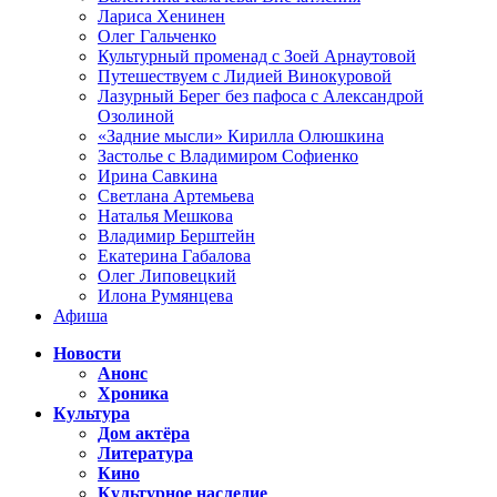
Лариса Хенинен
Олег Гальченко
Культурный променад с Зоей Арнаутовой
Путешествуем с Лидией Винокуровой
Лазурный Берег без пафоса с Александрой
Озолиной
«Задние мысли» Кирилла Олюшкина
Застолье с Владимиром Софиенко
Ирина Савкина
Светлана Артемьева
Наталья Мешкова
Владимир Берштейн
Екатерина Габалова
Олег Липовецкий
Илона Румянцева
Афиша
Новости
Анонс
Хроника
Культура
Дом актёра
Литература
Кино
Культурное наследие