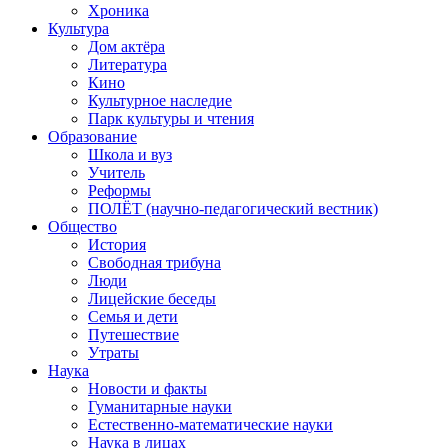
Хроника
Культура
Дом актёра
Литература
Кино
Культурное наследие
Парк культуры и чтения
Образование
Школа и вуз
Учитель
Реформы
ПОЛЁТ (научно-педагогический вестник)
Общество
История
Свободная трибуна
Люди
Лицейские беседы
Семья и дети
Путешествие
Утраты
Наука
Новости и факты
Гуманитарные науки
Естественно-математические науки
Наука в лицах