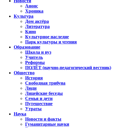
Новости
Анонс
Хроника
Культура
Дом актёра
Литература
Кино
Культурное наследие
Парк культуры и чтения
Образование
Школа и вуз
Учитель
Реформы
ПОЛЁТ (научно-педагогический вестник)
Общество
История
Свободная трибуна
Люди
Лицейские беседы
Семья и дети
Путешествие
Утраты
Наука
Новости и факты
Гуманитарные науки