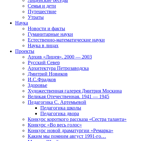
Лицейские беседы
Семья и дети
Путешествие
Утраты
Наука
Новости и факты
Гуманитарные науки
Естественно-математические науки
Наука в лицах
Проекты
Архив «Лицея». 2000 — 2003
Русский Север
Архитектура Петрозаводска
Дмитрий Новиков
И.С.Фрадков
Здоровье
Художественная галерея Дмитрия Москина
Великая Отечественная. 1941 — 1945
Педагогика С. Артемьевой
Педагогика школы
Педагогика двора
Конкурс короткого рассказа «Сестра таланта»
Конкурс «Во весь голос»
Конкурс новой драматургии «Ремарка»
Каким мы помним август 1991-го…