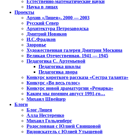
Естественно-математические науки
Наука в лицах
Проекты
Архив «Лицея». 2000 — 2003
Русский Север
Архитектура Петрозаводска
Дмитрий Новиков
И.С.Фрадков
Здоровье
Художественная галерея Дмитрия Москина
Великая Отечественная. 1941 — 1945
Педагогика С. Артемьевой
Педагогика школы
Педагогика двора
Конкурс короткого рассказа «Сестра таланта»
Конкурс «Во весь голос»
Конкурс новой драматургии «Ремарка»
Каким мы помним август 1991-го…
Михаил Швейцер
Блоги
Блог Лицея
Алла Нестеренко
Михаил Гольденберг
Родословная с Юлией Свинцовой
Видоискатель с Юлией Утышевой