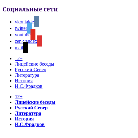
Социальные сети
vkontakte
twitter
youtube
zen-yandex
mail
12+
Лицейские беседы
Русский Север
Литература
История
И.С.Фрадков
12+
Лицейские беседы
Русский Север
Литература
История
И.С.Фрадков