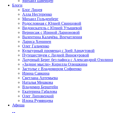
Михаил Швейцер
Блоги
Блог Лицея
Алла Нестеренко
Михаил Гольденберг
Родословная с Юлией Свинцовой
Видоискатель с Юлией Утышевой
Вернисаж с Ириной Ларионовой
Валентина Калачёва. Впечатления
Лариса Хенинен
Олег Гальченко
Культурный променад с Зоей Арнаутовой
Путешествуем с Лидией Винокуровой
Лазурный Берег без пафоса с Александрой Озолино
«Задние мысли» Кирилла Олюшкина
Застолье с Владимиром Софиенко
Ирина Савкина
Светлана Артемьева
Наталья Мешкова
Владимир Берштейн
Екатерина Габалова
Олег Липовецкий
Илона Румянцева
Афиша