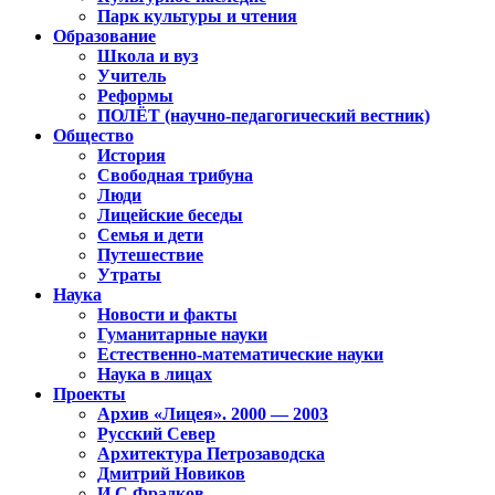
Парк культуры и чтения
Образование
Школа и вуз
Учитель
Реформы
ПОЛЁТ (научно-педагогический вестник)
Общество
История
Свободная трибуна
Люди
Лицейские беседы
Семья и дети
Путешествие
Утраты
Наука
Новости и факты
Гуманитарные науки
Естественно-математические науки
Наука в лицах
Проекты
Архив «Лицея». 2000 — 2003
Русский Север
Архитектура Петрозаводска
Дмитрий Новиков
И.С.Фрадков