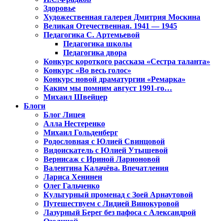
Здоровье
Художественная галерея Дмитрия Москина
Великая Отечественная. 1941 — 1945
Педагогика С. Артемьевой
Педагогика школы
Педагогика двора
Конкурс короткого рассказа «Сестра таланта»
Конкурс «Во весь голос»
Конкурс новой драматургии «Ремарка»
Каким мы помним август 1991-го…
Михаил Швейцер
Блоги
Блог Лицея
Алла Нестеренко
Михаил Гольденберг
Родословная с Юлией Свинцовой
Видоискатель с Юлией Утышевой
Вернисаж с Ириной Ларионовой
Валентина Калачёва. Впечатления
Лариса Хенинен
Олег Гальченко
Культурный променад с Зоей Арнаутовой
Путешествуем с Лидией Винокуровой
Лазурный Берег без пафоса с Александрой