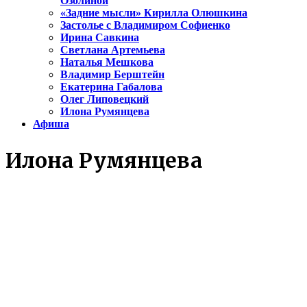
Озолиной
«Задние мысли» Кирилла Олюшкина
Застолье с Владимиром Софиенко
Ирина Савкина
Светлана Артемьева
Наталья Мешкова
Владимир Берштейн
Екатерина Габалова
Олег Липовецкий
Илона Румянцева
Афиша
Илона Румянцева