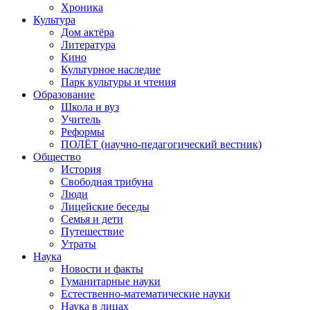
Хроника
Культура
Дом актёра
Литература
Кино
Культурное наследие
Парк культуры и чтения
Образование
Школа и вуз
Учитель
Реформы
ПОЛЁТ (научно-педагогический вестник)
Общество
История
Свободная трибуна
Люди
Лицейские беседы
Семья и дети
Путешествие
Утраты
Наука
Новости и факты
Гуманитарные науки
Естественно-математические науки
Наука в лицах