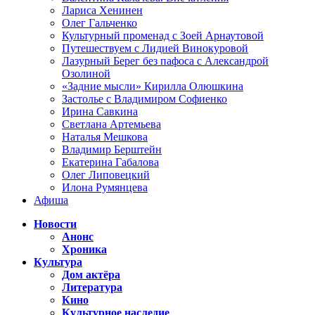
Лариса Хенинен
Олег Гальченко
Культурный променад с Зоей Арнаутовой
Путешествуем с Лидией Винокуровой
Лазурный Берег без пафоса с Александрой
Озолиной
«Задние мысли» Кирилла Олюшкина
Застолье с Владимиром Софиенко
Ирина Савкина
Светлана Артемьева
Наталья Мешкова
Владимир Берштейн
Екатерина Габалова
Олег Липовецкий
Илона Румянцева
Афиша
Новости
Анонс
Хроника
Культура
Дом актёра
Литература
Кино
Культурное наследие