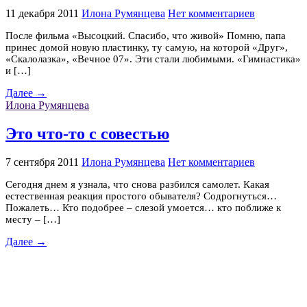
11 декабря 2011
Илона Румянцева
Нет комментариев
После фильма «Высоцкий. Спасибо, что живой» Помню, папа
принес домой новую пластинку, ту самую, на которой «Друг»,
«Скалолазка», «Вечное 07». Эти стали любимыми. «Гимнастика»
и […]
Далее →
Илона Румянцева
Это что-то с совестью
7 сентября 2011
Илона Румянцева
Нет комментариев
Сегодня днем я узнала, что снова разбился самолет. Какая
естественная реакция простого обывателя? Содрогнуться…
Пожалеть… Кто подобрее – слезой умоется… кто поближе к
месту – […]
Далее →