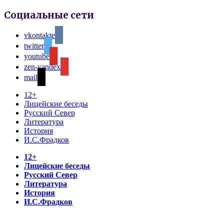
Социальные сети
vkontakte
twitter
youtube
zen-yandex
mail
12+
Лицейские беседы
Русский Север
Литература
История
И.С.Фрадков
12+
Лицейские беседы
Русский Север
Литература
История
И.С.Фрадков