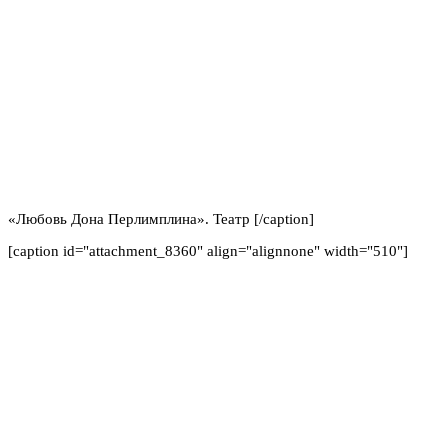
«Любовь Дона Перлимплина». Театр [/caption]
[caption id="attachment_8360" align="alignnone" width="510"]