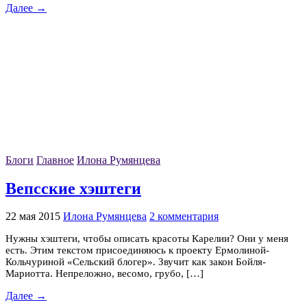
Далее →
Блоги
Главное
Илона Румянцева
Вепсские хэштеги
22 мая 2015
Илона Румянцева
2 комментария
Нужны хэштеги, чтобы описать красоты Карелии? Они у меня
есть. Этим текстом присоединяюсь к проекту Ермолиной-
Кольчуриной «Сельский блогер». Звучит как закон Бойля-
Мариотта. Непреложно, весомо, грубо, […]
Далее →