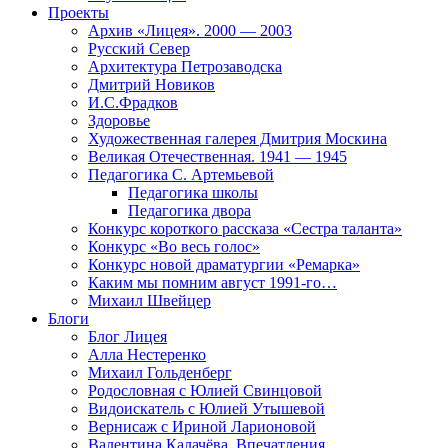
Проекты
Архив «Лицея». 2000 — 2003
Русский Север
Архитектура Петрозаводска
Дмитрий Новиков
И.С.Фрадков
Здоровье
Художественная галерея Дмитрия Москина
Великая Отечественная. 1941 — 1945
Педагогика С. Артемьевой
Педагогика школы
Педагогика двора
Конкурс короткого рассказа «Сестра таланта»
Конкурс «Во весь голос»
Конкурс новой драматургии «Ремарка»
Каким мы помним август 1991-го…
Михаил Швейцер
Блоги
Блог Лицея
Алла Нестеренко
Михаил Гольденберг
Родословная с Юлией Свинцовой
Видоискатель с Юлией Утышевой
Вернисаж с Ириной Ларионовой
Валентина Калачёва. Впечатления