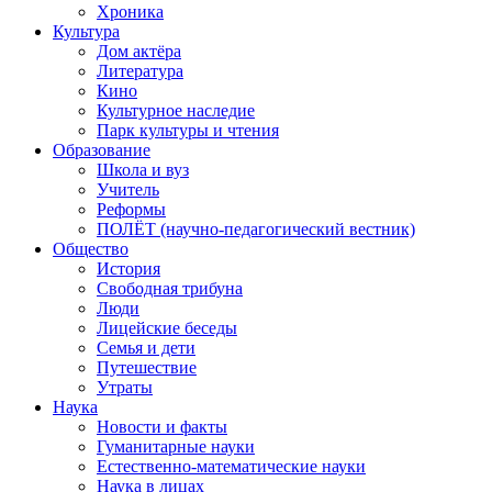
Хроника
Культура
Дом актёра
Литература
Кино
Культурное наследие
Парк культуры и чтения
Образование
Школа и вуз
Учитель
Реформы
ПОЛЁТ (научно-педагогический вестник)
Общество
История
Свободная трибуна
Люди
Лицейские беседы
Семья и дети
Путешествие
Утраты
Наука
Новости и факты
Гуманитарные науки
Естественно-математические науки
Наука в лицах