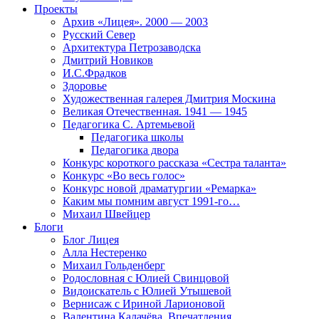
Проекты
Архив «Лицея». 2000 — 2003
Русский Север
Архитектура Петрозаводска
Дмитрий Новиков
И.С.Фрадков
Здоровье
Художественная галерея Дмитрия Москина
Великая Отечественная. 1941 — 1945
Педагогика С. Артемьевой
Педагогика школы
Педагогика двора
Конкурс короткого рассказа «Сестра таланта»
Конкурс «Во весь голос»
Конкурс новой драматургии «Ремарка»
Каким мы помним август 1991-го…
Михаил Швейцер
Блоги
Блог Лицея
Алла Нестеренко
Михаил Гольденберг
Родословная с Юлией Свинцовой
Видоискатель с Юлией Утышевой
Вернисаж с Ириной Ларионовой
Валентина Калачёва. Впечатления