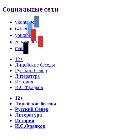
Социальные сети
vkontakte
twitter
youtube
zen-yandex
mail
12+
Лицейские беседы
Русский Север
Литература
История
И.С.Фрадков
12+
Лицейские беседы
Русский Север
Литература
История
И.С.Фрадков