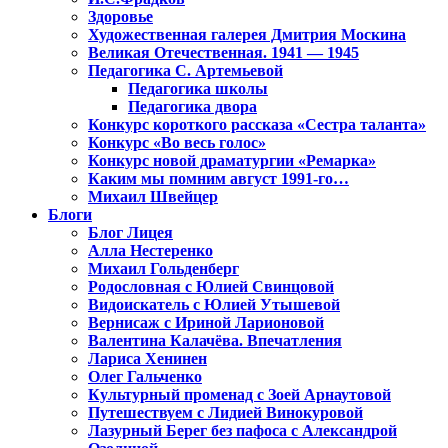
Здоровье
Художественная галерея Дмитрия Москина
Великая Отечественная. 1941 — 1945
Педагогика С. Артемьевой
Педагогика школы
Педагогика двора
Конкурс короткого рассказа «Сестра таланта»
Конкурс «Во весь голос»
Конкурс новой драматургии «Ремарка»
Каким мы помним август 1991-го…
Михаил Швейцер
Блоги
Блог Лицея
Алла Нестеренко
Михаил Гольденберг
Родословная с Юлией Свинцовой
Видоискатель с Юлией Утышевой
Вернисаж с Ириной Ларионовой
Валентина Калачёва. Впечатления
Лариса Хенинен
Олег Гальченко
Культурный променад с Зоей Арнаутовой
Путешествуем с Лидией Винокуровой
Лазурный Берег без пафоса с Александрой