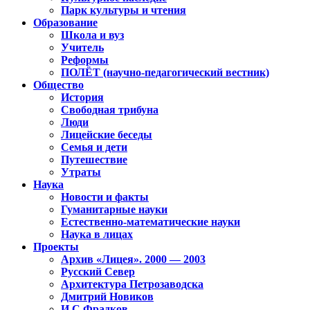
Парк культуры и чтения
Образование
Школа и вуз
Учитель
Реформы
ПОЛЁТ (научно-педагогический вестник)
Общество
История
Свободная трибуна
Люди
Лицейские беседы
Семья и дети
Путешествие
Утраты
Наука
Новости и факты
Гуманитарные науки
Естественно-математические науки
Наука в лицах
Проекты
Архив «Лицея». 2000 — 2003
Русский Север
Архитектура Петрозаводска
Дмитрий Новиков
И.С.Фрадков