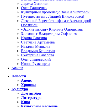
Лариса Хенинен
Олег Гальченко
Культурный променад с Зоей Арнаутовой
Путешествуем с Лидией Винокуровой
Лазурный Берег без пафоса с Александрой
Озолиной
«Задние мысли» Кирилла Олюшкина
Застолье с Владимиром Софиенко
Ирина Савкина
Светлана Артемьева
Наталья Мешкова
Владимир Берштейн
Екатерина Габалова
Олег Липовецкий
Илона Румянцева
Афиша
Новости
Анонс
Хроника
Культура
Дом актёра
Литература
Кино
Культурное наследие