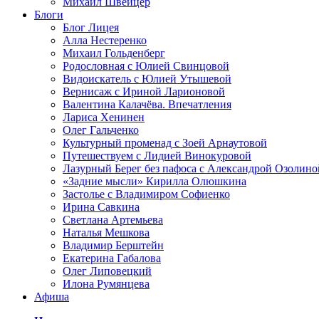
Михаил Швейцер
Блоги
Блог Лицея
Алла Нестеренко
Михаил Гольденберг
Родословная с Юлией Свинцовой
Видоискатель с Юлией Утышевой
Вернисаж с Ириной Ларионовой
Валентина Калачёва. Впечатления
Лариса Хенинен
Олег Гальченко
Культурный променад с Зоей Арнаутовой
Путешествуем с Лидией Винокуровой
Лазурный Берег без пафоса с Александрой Озолино
«Задние мысли» Кирилла Олюшкина
Застолье с Владимиром Софиенко
Ирина Савкина
Светлана Артемьева
Наталья Мешкова
Владимир Берштейн
Екатерина Габалова
Олег Липовецкий
Илона Румянцева
Афиша