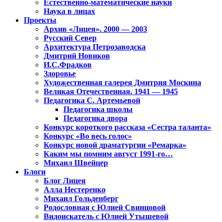
Естественно-математические науки
Наука в лицах
Проекты
Архив «Лицея». 2000 — 2003
Русский Север
Архитектура Петрозаводска
Дмитрий Новиков
И.С.Фрадков
Здоровье
Художественная галерея Дмитрия Москина
Великая Отечественная. 1941 — 1945
Педагогика С. Артемьевой
Педагогика школы
Педагогика двора
Конкурс короткого рассказа «Сестра таланта»
Конкурс «Во весь голос»
Конкурс новой драматургии «Ремарка»
Каким мы помним август 1991-го…
Михаил Швейцер
Блоги
Блог Лицея
Алла Нестеренко
Михаил Гольденберг
Родословная с Юлией Свинцовой
Видоискатель с Юлией Утышевой