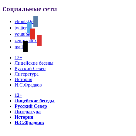
Социальные сети
vkontakte
twitter
youtube
zen-yandex
mail
12+
Лицейские беседы
Русский Север
Литература
История
И.С.Фрадков
12+
Лицейские беседы
Русский Север
Литература
История
И.С.Фрадков