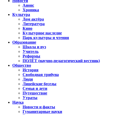
Новости
Анонс
Хроника
Культура
Дом актёра
Литература
Кино
Культурное наследие
Парк культуры и чтения
Образование
Школа и вуз
Учитель
Реформы
ПОЛЁТ (научно-педагогический вестник)
Общество
История
Свободная трибуна
Люди
Лицейские беседы
Семья и дети
Путешествие
Утраты
Наука
Новости и факты
Гуманитарные науки