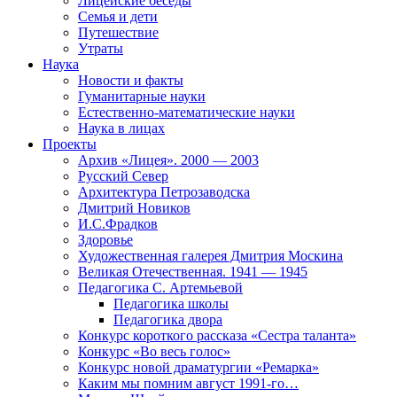
Лицейские беседы
Семья и дети
Путешествие
Утраты
Наука
Новости и факты
Гуманитарные науки
Естественно-математические науки
Наука в лицах
Проекты
Архив «Лицея». 2000 — 2003
Русский Север
Архитектура Петрозаводска
Дмитрий Новиков
И.С.Фрадков
Здоровье
Художественная галерея Дмитрия Москина
Великая Отечественная. 1941 — 1945
Педагогика С. Артемьевой
Педагогика школы
Педагогика двора
Конкурс короткого рассказа «Сестра таланта»
Конкурс «Во весь голос»
Конкурс новой драматургии «Ремарка»
Каким мы помним август 1991-го…