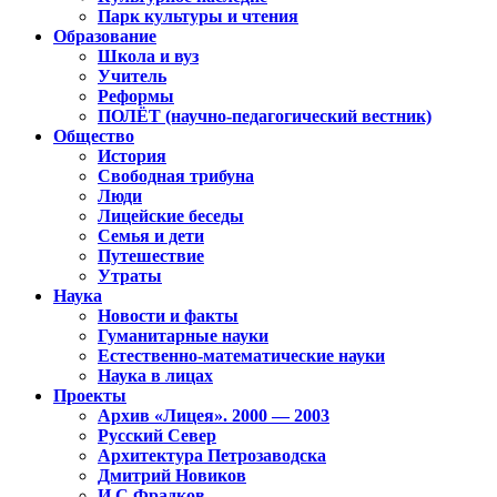
Парк культуры и чтения
Образование
Школа и вуз
Учитель
Реформы
ПОЛЁТ (научно-педагогический вестник)
Общество
История
Свободная трибуна
Люди
Лицейские беседы
Семья и дети
Путешествие
Утраты
Наука
Новости и факты
Гуманитарные науки
Естественно-математические науки
Наука в лицах
Проекты
Архив «Лицея». 2000 — 2003
Русский Север
Архитектура Петрозаводска
Дмитрий Новиков
И.С.Фрадков