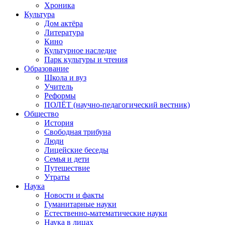
Хроника
Культура
Дом актёра
Литература
Кино
Культурное наследие
Парк культуры и чтения
Образование
Школа и вуз
Учитель
Реформы
ПОЛЁТ (научно-педагогический вестник)
Общество
История
Свободная трибуна
Люди
Лицейские беседы
Семья и дети
Путешествие
Утраты
Наука
Новости и факты
Гуманитарные науки
Естественно-математические науки
Наука в лицах