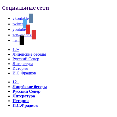
Социальные сети
vkontakte
twitter
youtube
zen-yandex
mail
12+
Лицейские беседы
Русский Север
Литература
История
И.С.Фрадков
12+
Лицейские беседы
Русский Север
Литература
История
И.С.Фрадков