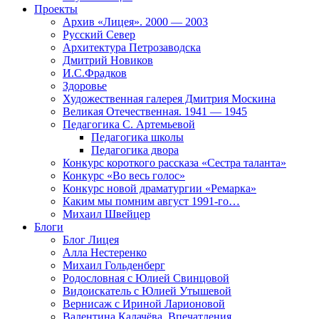
Проекты
Архив «Лицея». 2000 — 2003
Русский Север
Архитектура Петрозаводска
Дмитрий Новиков
И.С.Фрадков
Здоровье
Художественная галерея Дмитрия Москина
Великая Отечественная. 1941 — 1945
Педагогика С. Артемьевой
Педагогика школы
Педагогика двора
Конкурс короткого рассказа «Сестра таланта»
Конкурс «Во весь голос»
Конкурс новой драматургии «Ремарка»
Каким мы помним август 1991-го…
Михаил Швейцер
Блоги
Блог Лицея
Алла Нестеренко
Михаил Гольденберг
Родословная с Юлией Свинцовой
Видоискатель с Юлией Утышевой
Вернисаж с Ириной Ларионовой
Валентина Калачёва. Впечатления