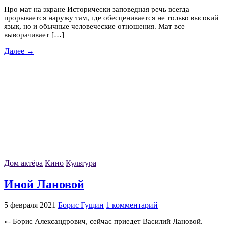
Про мат на экране Исторически заповедная речь всегда
прорывается наружу там, где обесценивается не только высокий
язык, но и обычные человеческие отношения. Мат все
выворачивает […]
Далее →
Дом актёра
Кино
Культура
Иной Лановой
5 февраля 2021
Борис Гущин
1 комментарий
«- Борис Александрович, сейчас приедет Василий Лановой.