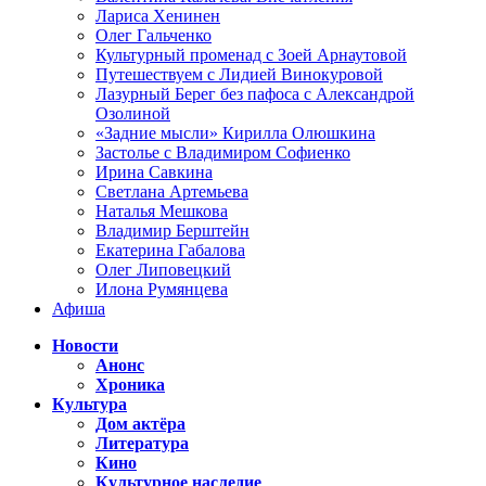
Лариса Хенинен
Олег Гальченко
Культурный променад с Зоей Арнаутовой
Путешествуем с Лидией Винокуровой
Лазурный Берег без пафоса с Александрой
Озолиной
«Задние мысли» Кирилла Олюшкина
Застолье с Владимиром Софиенко
Ирина Савкина
Светлана Артемьева
Наталья Мешкова
Владимир Берштейн
Екатерина Габалова
Олег Липовецкий
Илона Румянцева
Афиша
Новости
Анонс
Хроника
Культура
Дом актёра
Литература
Кино
Культурное наследие