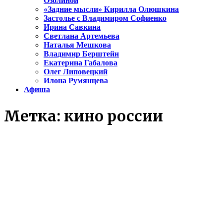
Озолиной
«Задние мысли» Кирилла Олюшкина
Застолье с Владимиром Софиенко
Ирина Савкина
Светлана Артемьева
Наталья Мешкова
Владимир Берштейн
Екатерина Габалова
Олег Липовецкий
Илона Румянцева
Афиша
Метка:
кино россии