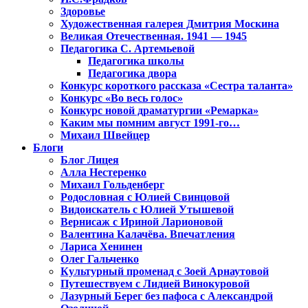
Здоровье
Художественная галерея Дмитрия Москина
Великая Отечественная. 1941 — 1945
Педагогика С. Артемьевой
Педагогика школы
Педагогика двора
Конкурс короткого рассказа «Сестра таланта»
Конкурс «Во весь голос»
Конкурс новой драматургии «Ремарка»
Каким мы помним август 1991-го…
Михаил Швейцер
Блоги
Блог Лицея
Алла Нестеренко
Михаил Гольденберг
Родословная с Юлией Свинцовой
Видоискатель с Юлией Утышевой
Вернисаж с Ириной Ларионовой
Валентина Калачёва. Впечатления
Лариса Хенинен
Олег Гальченко
Культурный променад с Зоей Арнаутовой
Путешествуем с Лидией Винокуровой
Лазурный Берег без пафоса с Александрой