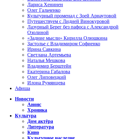
Лариса Хенинен
Олег Гальченко
Культурный променад с Зоей Арнаутовой
Путешествуем с Лидией Винокуровой
Лазурный Берег без пафоса с Александрой
Озолиной
«Задние мысли» Кирилла Олюшкина
Застолье с Владимиром Софиенко
Ирина Савкина
Светлана Артемьева
Наталья Мешкова
Владимир Берштейн
Екатерина Габалова
Олег Липовецкий
Илона Румянцева
Афиша
Новости
Анонс
Хроника
Культура
Дом актёра
Литература
Кино
Культурное наследие