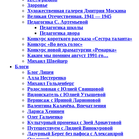
Здоровье
Художественная галерея Дмитрия Москина
Великая Отечественная. 1941 — 1945
Педагогика С. Артемьевой
Педагогика школы
Педагогика двора
Конкурс короткого рассказа «Сестра таланта»
Конкурс «Во весь голос»
Конкурс новой драматургии «Ремарка»
Каким мы помним август 1991-го…
Михаил Швейцер
Блоги
Блог Лицея
Алла Нестеренко
Михаил Гольденберг
Родословная с Юлией Свинцовой
Видоискатель с Юлией Утышевой
Вернисаж с Ириной Ларионовой
Валентина Калачёва. Впечатления
Лариса Хенинен
Олег Гальченко
Культурный променад с Зоей Арнаутовой
Путешествуем с Лидией Винокуровой
Лазурный Берег без пафоса с Александрой