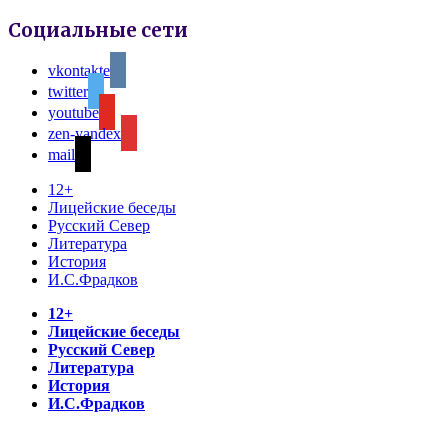
Социальные сети
vkontakte
twitter
youtube
zen-yandex
mail
12+
Лицейские беседы
Русский Север
Литература
История
И.С.Фрадков
12+
Лицейские беседы
Русский Север
Литература
История
И.С.Фрадков