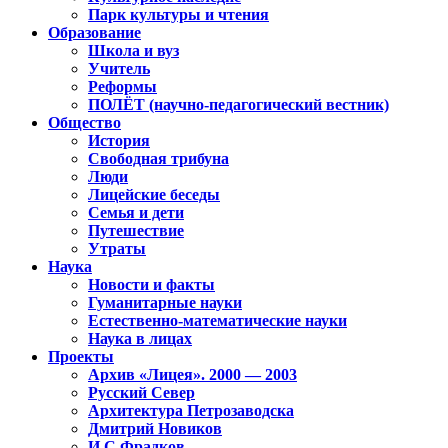
Парк культуры и чтения
Образование
Школа и вуз
Учитель
Реформы
ПОЛЁТ (научно-педагогический вестник)
Общество
История
Свободная трибуна
Люди
Лицейские беседы
Семья и дети
Путешествие
Утраты
Наука
Новости и факты
Гуманитарные науки
Естественно-математические науки
Наука в лицах
Проекты
Архив «Лицея». 2000 — 2003
Русский Север
Архитектура Петрозаводска
Дмитрий Новиков
И.С.Фрадков