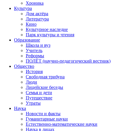
Хроника
Культура
Дом актёра
Литература
Кино
Культурное наследие
Парк культуры и чтения
Образование
Школа и вуз
Учитель
Реформы
ПОЛЁТ (научно-педагогический вестник)
Общество
История
Свободная трибуна
Люди
Лицейские беседы
Семья и дети
Путешествие
Утраты
Наука
Новости и факты
Гуманитарные науки
Естественно-математические науки
Наука в лицах