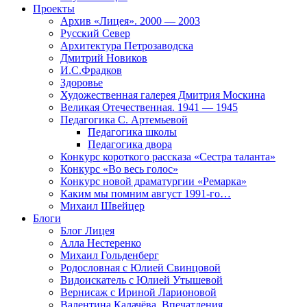
Проекты
Архив «Лицея». 2000 — 2003
Русский Север
Архитектура Петрозаводска
Дмитрий Новиков
И.С.Фрадков
Здоровье
Художественная галерея Дмитрия Москина
Великая Отечественная. 1941 — 1945
Педагогика С. Артемьевой
Педагогика школы
Педагогика двора
Конкурс короткого рассказа «Сестра таланта»
Конкурс «Во весь голос»
Конкурс новой драматургии «Ремарка»
Каким мы помним август 1991-го…
Михаил Швейцер
Блоги
Блог Лицея
Алла Нестеренко
Михаил Гольденберг
Родословная с Юлией Свинцовой
Видоискатель с Юлией Утышевой
Вернисаж с Ириной Ларионовой
Валентина Калачёва. Впечатления