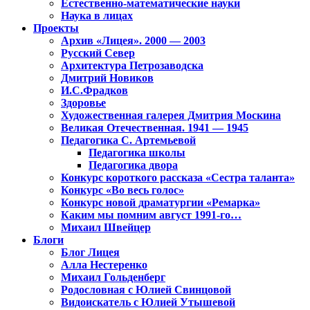
Естественно-математические науки
Наука в лицах
Проекты
Архив «Лицея». 2000 — 2003
Русский Север
Архитектура Петрозаводска
Дмитрий Новиков
И.С.Фрадков
Здоровье
Художественная галерея Дмитрия Москина
Великая Отечественная. 1941 — 1945
Педагогика С. Артемьевой
Педагогика школы
Педагогика двора
Конкурс короткого рассказа «Сестра таланта»
Конкурс «Во весь голос»
Конкурс новой драматургии «Ремарка»
Каким мы помним август 1991-го…
Михаил Швейцер
Блоги
Блог Лицея
Алла Нестеренко
Михаил Гольденберг
Родословная с Юлией Свинцовой
Видоискатель с Юлией Утышевой