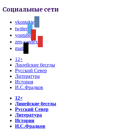
Социальные сети
vkontakte
twitter
youtube
zen-yandex
mail
12+
Лицейские беседы
Русский Север
Литература
История
И.С.Фрадков
12+
Лицейские беседы
Русский Север
Литература
История
И.С.Фрадков