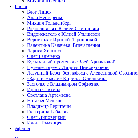
Михаил Швейцер
Блоги
Блог Лицея
Алла Нестеренко
Михаил Гольденберг
Родословная с Юлией Свинцовой
Видоискатель с Юлией Утышевой
Вернисаж с Ириной Ларионовой
Валентина Калачёва. Впечатления
Лариса Хенинен
Олег Гальченко
Культурный променад с Зоей Арнаутовой
Путешествуем с Лидией Винокуровой
Лазурный Берег без пафоса с Александрой Озолино
«Задние мысли» Кирилла Олюшкина
Застолье с Владимиром Софиенко
Ирина Савкина
Светлана Артемьева
Наталья Мешкова
Владимир Берштейн
Екатерина Габалова
Олег Липовецкий
Илона Румянцева
Афиша