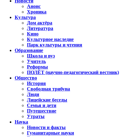
Новости
Анонс
Хроника
Культура
Дом актёра
Литература
Кино
Культурное наследие
Парк культуры и чтения
Образование
Школа и вуз
Учитель
Реформы
ПОЛЁТ (научно-педагогический вестник)
Общество
История
Свободная трибуна
Люди
Лицейские беседы
Семья и дети
Путешествие
Утраты
Наука
Новости и факты
Гуманитарные науки