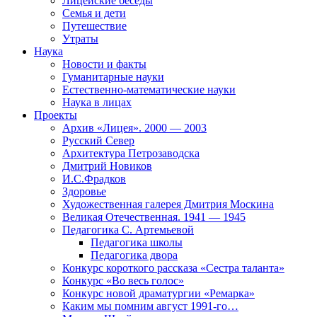
Лицейские беседы
Семья и дети
Путешествие
Утраты
Наука
Новости и факты
Гуманитарные науки
Естественно-математические науки
Наука в лицах
Проекты
Архив «Лицея». 2000 — 2003
Русский Север
Архитектура Петрозаводска
Дмитрий Новиков
И.С.Фрадков
Здоровье
Художественная галерея Дмитрия Москина
Великая Отечественная. 1941 — 1945
Педагогика С. Артемьевой
Педагогика школы
Педагогика двора
Конкурс короткого рассказа «Сестра таланта»
Конкурс «Во весь голос»
Конкурс новой драматургии «Ремарка»
Каким мы помним август 1991-го…