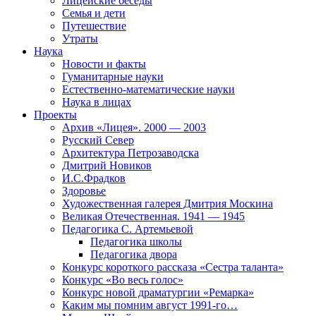
Лицейские беседы
Семья и дети
Путешествие
Утраты
Наука
Новости и факты
Гуманитарные науки
Естественно-математические науки
Наука в лицах
Проекты
Архив «Лицея». 2000 — 2003
Русский Север
Архитектура Петрозаводска
Дмитрий Новиков
И.С.Фрадков
Здоровье
Художественная галерея Дмитрия Москина
Великая Отечественная. 1941 — 1945
Педагогика С. Артемьевой
Педагогика школы
Педагогика двора
Конкурс короткого рассказа «Сестра таланта»
Конкурс «Во весь голос»
Конкурс новой драматургии «Ремарка»
Каким мы помним август 1991-го…