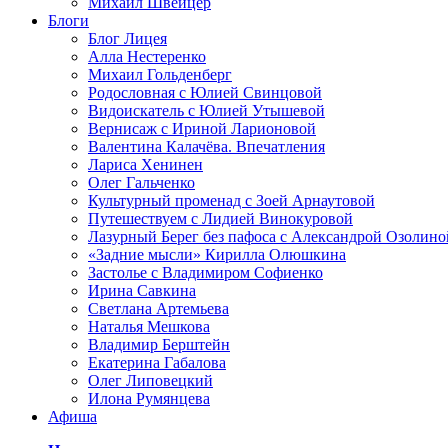
Михаил Швейцер
Блоги
Блог Лицея
Алла Нестеренко
Михаил Гольденберг
Родословная с Юлией Свинцовой
Видоискатель с Юлией Утышевой
Вернисаж с Ириной Ларионовой
Валентина Калачёва. Впечатления
Лариса Хенинен
Олег Гальченко
Культурный променад с Зоей Арнаутовой
Путешествуем с Лидией Винокуровой
Лазурный Берег без пафоса с Александрой Озолино
«Задние мысли» Кирилла Олюшкина
Застолье с Владимиром Софиенко
Ирина Савкина
Светлана Артемьева
Наталья Мешкова
Владимир Берштейн
Екатерина Габалова
Олег Липовецкий
Илона Румянцева
Афиша