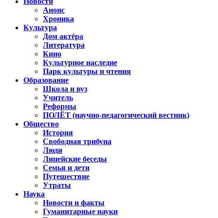
Новости
Анонс
Хроника
Культура
Дом актёра
Литература
Кино
Культурное наследие
Парк культуры и чтения
Образование
Школа и вуз
Учитель
Реформы
ПОЛЁТ (научно-педагогический вестник)
Общество
История
Свободная трибуна
Люди
Лицейские беседы
Семья и дети
Путешествие
Утраты
Наука
Новости и факты
Гуманитарные науки