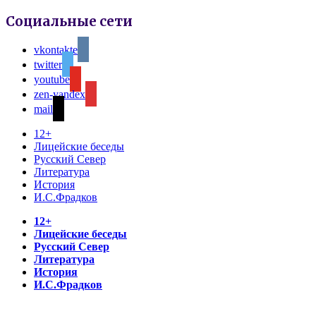
Социальные сети
vkontakte
twitter
youtube
zen-yandex
mail
12+
Лицейские беседы
Русский Север
Литература
История
И.С.Фрадков
12+
Лицейские беседы
Русский Север
Литература
История
И.С.Фрадков