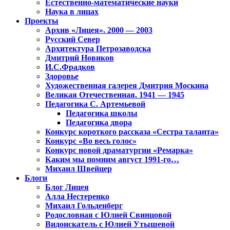
Естественно-математические науки
Наука в лицах
Проекты
Архив «Лицея». 2000 — 2003
Русский Север
Архитектура Петрозаводска
Дмитрий Новиков
И.С.Фрадков
Здоровье
Художественная галерея Дмитрия Москина
Великая Отечественная. 1941 — 1945
Педагогика С. Артемьевой
Педагогика школы
Педагогика двора
Конкурс короткого рассказа «Сестра таланта»
Конкурс «Во весь голос»
Конкурс новой драматургии «Ремарка»
Каким мы помним август 1991-го…
Михаил Швейцер
Блоги
Блог Лицея
Алла Нестеренко
Михаил Гольденберг
Родословная с Юлией Свинцовой
Видоискатель с Юлией Утышевой