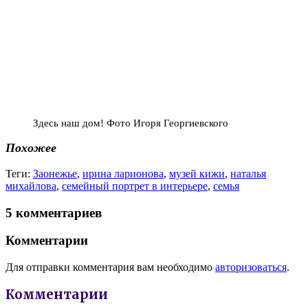
Здесь наш дом! Фото Игоря Георгиевского
Похожее
Теги:
Заонежье
,
ирина ларионова
,
музей кижи
,
наталья
михайлова
,
семейный портрет в интерьере
,
семья
5 комментариев
Комментарии
Для отправки комментария вам необходимо
авторизоваться
.
Комментарии