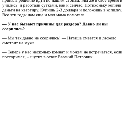
приняла решение идти по нашим стопам. Мы же в свое время и
учились, и работали сутками, как и сейчас. Потихоньку копили
деньги на квартиру. Купишь 2-3 доллара и положишь в копилку.
Все эти годы нам еще и моя мама помогала.
— У вас бывают причины для раздора? Давно ли вы
ссорились?
— Мы так давно не ссорились! — Наташа смеется и ласково
смотрит на мужа.
— Теперь у нас несколько комнат и можем не встречаться, если
поссоримся, – шутит в ответ Евгений Петрович.