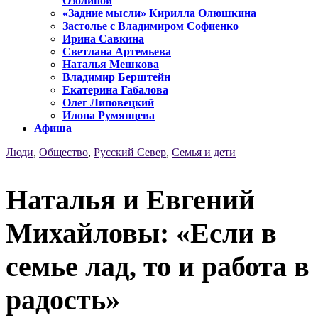
Озолиной
«Задние мысли» Кирилла Олюшкина
Застолье с Владимиром Софиенко
Ирина Савкина
Светлана Артемьева
Наталья Мешкова
Владимир Берштейн
Екатерина Габалова
Олег Липовецкий
Илона Румянцева
Афиша
Люди
,
Общество
,
Русский Север
,
Семья и дети
Наталья и Евгений
Михайловы: «Если в
семье лад, то и работа в
радость»