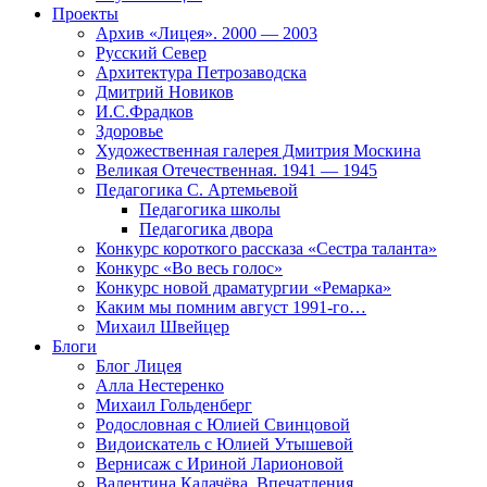
Проекты
Архив «Лицея». 2000 — 2003
Русский Север
Архитектура Петрозаводска
Дмитрий Новиков
И.С.Фрадков
Здоровье
Художественная галерея Дмитрия Москина
Великая Отечественная. 1941 — 1945
Педагогика С. Артемьевой
Педагогика школы
Педагогика двора
Конкурс короткого рассказа «Сестра таланта»
Конкурс «Во весь голос»
Конкурс новой драматургии «Ремарка»
Каким мы помним август 1991-го…
Михаил Швейцер
Блоги
Блог Лицея
Алла Нестеренко
Михаил Гольденберг
Родословная с Юлией Свинцовой
Видоискатель с Юлией Утышевой
Вернисаж с Ириной Ларионовой
Валентина Калачёва. Впечатления