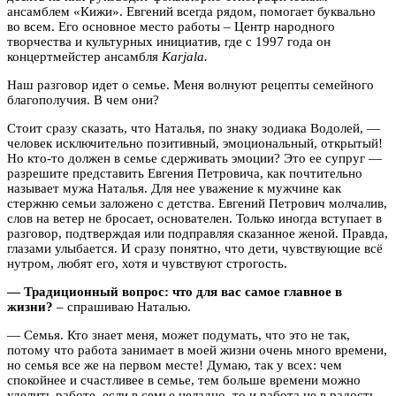
ансамблем «Кижи». Евгений всегда рядом, помогает буквально
во всем. Его основное место работы – Центр народного
творчества и культурных инициатив, где с 1997 года он
концертмейстер ансамбля
Каrjala.
Наш разговор идет о семье. Меня волнуют рецепты семейного
благополучия. В чем они?
Стоит сразу сказать, что Наталья, по знаку зодиака Водолей, —
человек исключительно позитивный, эмоциональный, открытый!
Но кто-то должен в семье сдерживать эмоции? Это ее супруг —
разрешите представить Евгения Петровича, как почтительно
называет мужа Наталья. Для нее уважение к мужчине как
стержню семьи заложено с детства. Евгений Петрович молчалив,
слов на ветер не бросает, основателен. Только иногда вступает в
разговор, подтверждая или подправляя сказанное женой. Правда,
глазами улыбается. И сразу понятно, что дети, чувствующие всё
нутром, любят его, хотя и чувствуют строгость.
— Традиционный вопрос: что для вас самое главное в
жизни?
– спрашиваю Наталью.
— Семья. Кто знает меня, может подумать, что это не так,
потому что работа занимает в моей жизни очень много времени,
но семья все же на первом месте! Думаю, так у всех: чем
спокойнее и счастливее в семье, тем больше времени можно
уделить работе, если в семье неладно, то и работа не в радость.