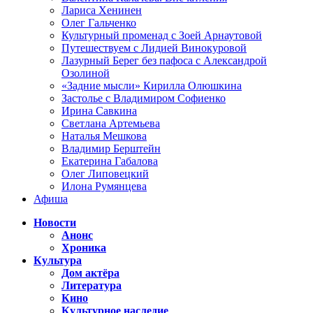
Лариса Хенинен
Олег Гальченко
Культурный променад с Зоей Арнаутовой
Путешествуем с Лидией Винокуровой
Лазурный Берег без пафоса с Александрой
Озолиной
«Задние мысли» Кирилла Олюшкина
Застолье с Владимиром Софиенко
Ирина Савкина
Светлана Артемьева
Наталья Мешкова
Владимир Берштейн
Екатерина Габалова
Олег Липовецкий
Илона Румянцева
Афиша
Новости
Анонс
Хроника
Культура
Дом актёра
Литература
Кино
Культурное наследие