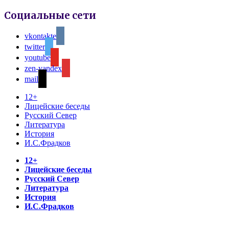
Социальные сети
vkontakte
twitter
youtube
zen-yandex
mail
12+
Лицейские беседы
Русский Север
Литература
История
И.С.Фрадков
12+
Лицейские беседы
Русский Север
Литература
История
И.С.Фрадков