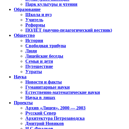
Парк культуры и чтения
Образование
Школа и вуз
Учитель
Реформы
ПОЛЁТ (научно-педагогический вестник)
Общество
История
Свободная трибуна
Люди
Лицейские беседы
Семья и дети
Путешествие
Утраты
Наука
Новости и факты
Гуманитарные науки
Естественно-математические науки
Наука в лицах
Проекты
Архив «Лицея». 2000 — 2003
Русский Север
Архитектура Петрозаводска
Дмитрий Новиков
И.С.Фрадков