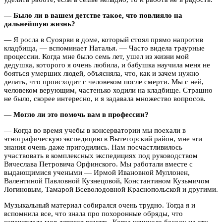
— Было ли в вашем детстве такое, что повлияло на
дальнейшую жизнь?
— Я росла в Суоярви в доме, который стоял прямо напротив
кладбища, — вспоминает Наталья. — Часто видела траурные
процессии. Когда мне было семь лет, ушел из жизни мой
дедушка, которого я очень любила, и бабушка научила меня не
бояться умерших людей, объясняла, что, как и зачем нужно
делать, что происходит с человеком после смерти. Мы с ней,
человеком верующим, частенько ходили на кладбище. Страшно
не было, скорее интересно, и я задавала множество вопросов.
— Могло ли это помочь вам в профессии?
— Когда во время учебы в консерватории мы поехали в
этнографическую экспедицию в Вытегорский район, мне эти
знания очень даже пригодились. Нам посчастливилось
участвовать в комплексных экспедициях под руководством
Вячеслава Петровича Орфинского. Мы работали вместе с
выдающимися учеными — Ирмой Ивановной Муллонен,
Валентиной Павловной Кузнецовой, Константином Кузьмичом
Логиновым, Тамарой Всеволодовной Краснопольской и другими.
Музыкальный материал собирался очень трудно. Тогда я и
вспомнила все, что знала про похоронные обряды, что
запечатлела моя детская память. Когда начинала беседу на эту