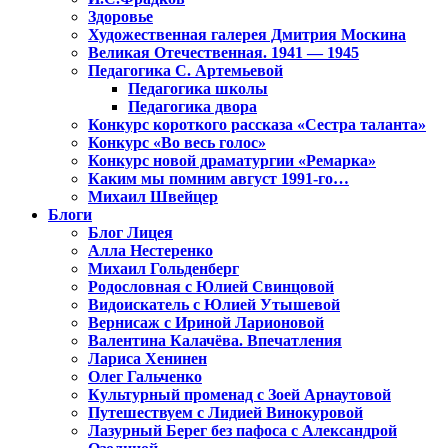
Здоровье
Художественная галерея Дмитрия Москина
Великая Отечественная. 1941 — 1945
Педагогика С. Артемьевой
Педагогика школы
Педагогика двора
Конкурс короткого рассказа «Сестра таланта»
Конкурс «Во весь голос»
Конкурс новой драматургии «Ремарка»
Каким мы помним август 1991-го…
Михаил Швейцер
Блоги
Блог Лицея
Алла Нестеренко
Михаил Гольденберг
Родословная с Юлией Свинцовой
Видоискатель с Юлией Утышевой
Вернисаж с Ириной Ларионовой
Валентина Калачёва. Впечатления
Лариса Хенинен
Олег Гальченко
Культурный променад с Зоей Арнаутовой
Путешествуем с Лидией Винокуровой
Лазурный Берег без пафоса с Александрой