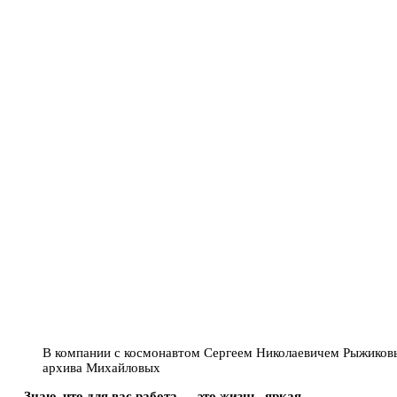
В компании с космонавтом Сергеем Николаевичем Рыжиковы
архива Михайловых
— Знаю, что для вас работа — это жизнь, яркая,