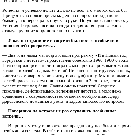
положиться, и мой муж!
Конечно, я успеваю делать далеко не все, что мне хотелось бы.
Придумываю новые проекты, решаю непростые задачи, но
бывает, что перегораю, опускаю руки. Но удивительное дело: у
Евгения Петровича всегда находятся для меня нужные слова,
стимулирующие к продолжению начатого.
— У вас на страничке в соцсети был пост о необычной
новогодней программе…
— Два года назад мы подготовили программу «И в Новый год
вернуться в детство», представляя советские 1960-1980-е годы.
Нам не приходится ничего играть, мы просто проживаем жизнь
хозяина и хозяйки дома. Евгений Петрович топит русскую печь,
кипятит самовар, я варю житну (ячневую) кашу. Мы принимаем
гостей, рассказываем о досюльной жизни в Заонежье, поем
вместе песни под баян. Людям очень нравится! Старшее
поколение, действительно, вспоминает детство, а молодежь
сравнивает с современностью, отмечая особую атмосферу
деревенского домашнего уюта, и задает множество вопросов.
—
Наверняка на острове не раз случались необычные
встречи…
— В прошлом году в новогодние праздники у нас была и впрямь
необычная встреча. В избе стояла елочка, украшенная