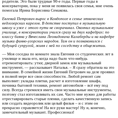
родители.
Это были трудные 90-е годы. Первые годы в
консерватории, пока у меня не появилась своя семья, мне очень
помогала Ирина Борисовна Семакова.
Евгений Петрович вырос в Кондопоге в семье этнических
ведлозерских карелов. В детстве поступил в музыкальную
школу и уже с этого пути не сворачивал. Окончил музыкальное
училище, в консерватории учился сразу на двух кафедрах: по
классу баяна у Вячеслава Леонидовича Калаберды и на кафедре
музыки финно-угорских народов. Там он и познакомился с
будущей супругой, живя с ней по соседству в общежитии.
— Моя соседка по комнате знала Евгения со студенческих лет в
училище и звала его, когда надо было что-нибудь
отремонтировать: утюг, дверной замок или музыкальный
инструмент, — рассказывает Наталья. – Я сразу обратила на это
внимание. В семейной жизни Евгений Петрович на деле проявил
в полной мере все свои способности. Любой ремонт сам
выполнит: укладка плитки, расчет и изготовление шкафа,
починка бытовой техники, ремонт автомобиля – всё ему под
силу. Всегда стремился иметь свои музыкальные инструменты,
поэтому стал изготавливать их сам. Часто мне нужно для работы
отреставрировать старые пленки, сделать качественную запись
или создать видеоролик или целый фильм – и с этим он
прекрасно справляется! На все руки мастер! Ну и, конечно,
замечательный музыкант. Профессионал!