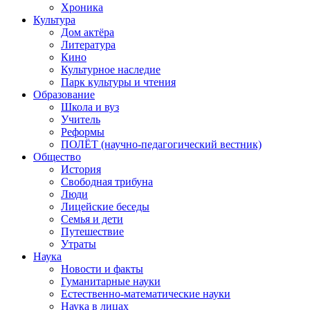
Хроника
Культура
Дом актёра
Литература
Кино
Культурное наследие
Парк культуры и чтения
Образование
Школа и вуз
Учитель
Реформы
ПОЛЁТ (научно-педагогический вестник)
Общество
История
Свободная трибуна
Люди
Лицейские беседы
Семья и дети
Путешествие
Утраты
Наука
Новости и факты
Гуманитарные науки
Естественно-математические науки
Наука в лицах