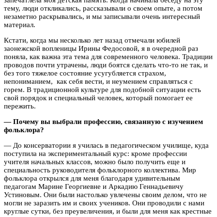
тему, люди откликались, рассказывали о своем опыте, а потом
незаметно раскрывались, и мы записывали очень интересный
материал.
Кстати, когда мы несколько лет назад отмечали юбилей
заонежской вопленицы Ирины Федосовой, я в очередной раз
поняла, как важна эта тема для современного человека. Традиции
проводов почти утрачены, люди боятся сделать что-то не так, и
без того тяжелое состояние усугубляется страхом,
непониманием, как себя вести, и неумением справляться с
горем. В традиционной культуре для подобной ситуации есть
свой порядок и специальный человек, который помогает ее
пережить.
— Почему вы выбрали профессию, связанную с изучением
фольклора?
— До консерватории я училась в педагогическом училище, куда
поступила на экспериментальный курс: кроме профессии
учителя начальных классов, можно было получить еще и
специальность руководителя фольклорного коллектива. Мир
фольклора открылся для меня благодаря удивительным
педагогам Марине Георгиевне и Аркадию Геннадьевичу
Устиновым. Они были настолько увлечены своим делом, что не
могли не заразить им и своих учеников. Они проводили с нами
круглые сутки, без преувеличения, и были для меня как крестные