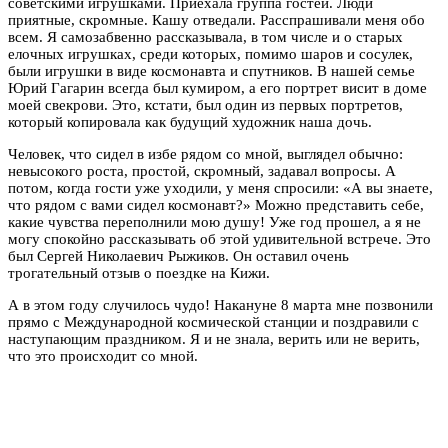
советскими игрушками. Приехала группа гостей. Люди
приятные, скромные. Кашу отведали. Расспрашивали меня обо
всем. Я самозабвенно рассказывала, в том числе и о старых
елочных игрушках, среди которых, помимо шаров и сосулек,
были игрушки в виде космонавта и спутников. В нашей семье
Юрий Гагарин всегда был кумиром, а его портрет висит в доме
моей свекрови. Это, кстати, был один из первых портретов,
который копировала как будущий художник наша дочь.
Человек, что сидел в избе рядом со мной, выглядел обычно:
невысокого роста, простой, скромный, задавал вопросы. А
потом, когда гости уже уходили, у меня спросили: «А вы знаете,
что рядом с вами сидел космонавт?» Можно представить себе,
какие чувства переполнили мою душу! Уже год прошел, а я не
могу спокойно рассказывать об этой удивительной встрече. Это
был Сергей Николаевич Рыжиков. Он оставил очень
трогательный отзыв о поездке на Кижи.
А в этом году случилось чудо! Накануне 8 марта мне позвонили
прямо с Международной космической станции и поздравили с
наступающим праздником. Я и не знала, верить или не верить,
что это происходит со мной.