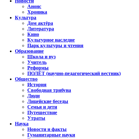
Новости
Анонс
Хроника
Культура
Дом актёра
Литература
Кино
Культурное наследие
Парк культуры и чтения
Образование
Школа и вуз
Учитель
Реформы
ПОЛЁТ (научно-педагогический вестник)
Общество
История
Свободная трибуна
Люди
Лицейские беседы
Семья и дети
Путешествие
Утраты
Наука
Новости и факты
Гуманитарные науки