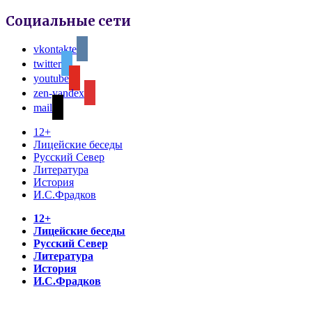
Социальные сети
vkontakte
twitter
youtube
zen-yandex
mail
12+
Лицейские беседы
Русский Север
Литература
История
И.С.Фрадков
12+
Лицейские беседы
Русский Север
Литература
История
И.С.Фрадков