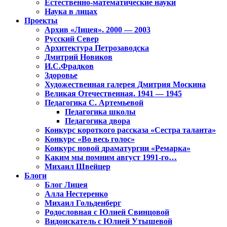
Естественно-математические науки
Наука в лицах
Проекты
Архив «Лицея». 2000 — 2003
Русский Север
Архитектура Петрозаводска
Дмитрий Новиков
И.С.Фрадков
Здоровье
Художественная галерея Дмитрия Москина
Великая Отечественная. 1941 — 1945
Педагогика С. Артемьевой
Педагогика школы
Педагогика двора
Конкурс короткого рассказа «Сестра таланта»
Конкурс «Во весь голос»
Конкурс новой драматургии «Ремарка»
Каким мы помним август 1991-го…
Михаил Швейцер
Блоги
Блог Лицея
Алла Нестеренко
Михаил Гольденберг
Родословная с Юлией Свинцовой
Видоискатель с Юлией Утышевой