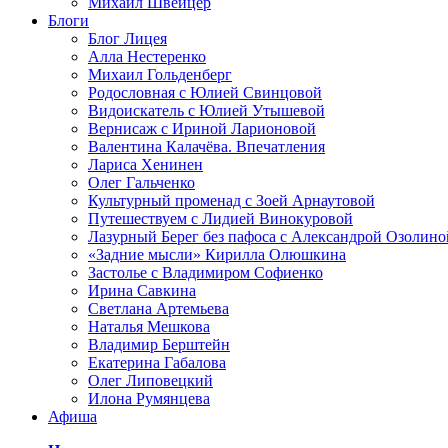
Михаил Швейцер
Блоги
Блог Лицея
Алла Нестеренко
Михаил Гольденберг
Родословная с Юлией Свинцовой
Видоискатель с Юлией Утышевой
Вернисаж с Ириной Ларионовой
Валентина Калачёва. Впечатления
Лариса Хенинен
Олег Гальченко
Культурный променад с Зоей Арнаутовой
Путешествуем с Лидией Винокуровой
Лазурный Берег без пафоса с Александрой Озолино
«Задние мысли» Кирилла Олюшкина
Застолье с Владимиром Софиенко
Ирина Савкина
Светлана Артемьева
Наталья Мешкова
Владимир Берштейн
Екатерина Габалова
Олег Липовецкий
Илона Румянцева
Афиша