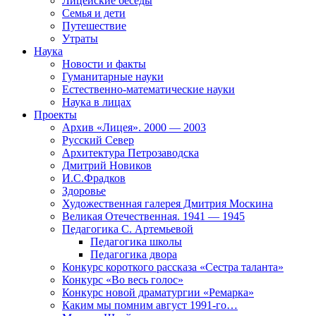
Лицейские беседы
Семья и дети
Путешествие
Утраты
Наука
Новости и факты
Гуманитарные науки
Естественно-математические науки
Наука в лицах
Проекты
Архив «Лицея». 2000 — 2003
Русский Север
Архитектура Петрозаводска
Дмитрий Новиков
И.С.Фрадков
Здоровье
Художественная галерея Дмитрия Москина
Великая Отечественная. 1941 — 1945
Педагогика С. Артемьевой
Педагогика школы
Педагогика двора
Конкурс короткого рассказа «Сестра таланта»
Конкурс «Во весь голос»
Конкурс новой драматургии «Ремарка»
Каким мы помним август 1991-го…