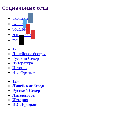
Социальные сети
vkontakte
twitter
youtube
zen-yandex
mail
12+
Лицейские беседы
Русский Север
Литература
История
И.С.Фрадков
12+
Лицейские беседы
Русский Север
Литература
История
И.С.Фрадков