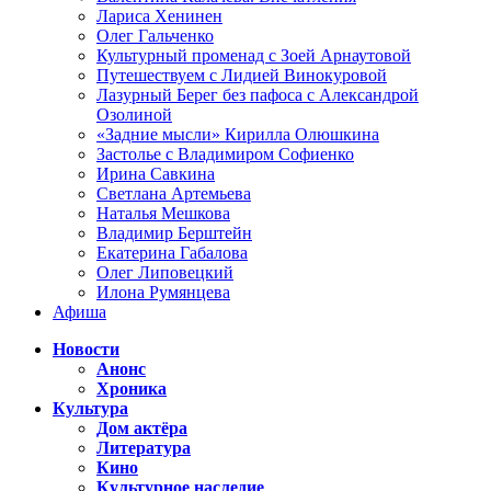
Лариса Хенинен
Олег Гальченко
Культурный променад с Зоей Арнаутовой
Путешествуем с Лидией Винокуровой
Лазурный Берег без пафоса с Александрой
Озолиной
«Задние мысли» Кирилла Олюшкина
Застолье с Владимиром Софиенко
Ирина Савкина
Светлана Артемьева
Наталья Мешкова
Владимир Берштейн
Екатерина Габалова
Олег Липовецкий
Илона Румянцева
Афиша
Новости
Анонс
Хроника
Культура
Дом актёра
Литература
Кино
Культурное наследие