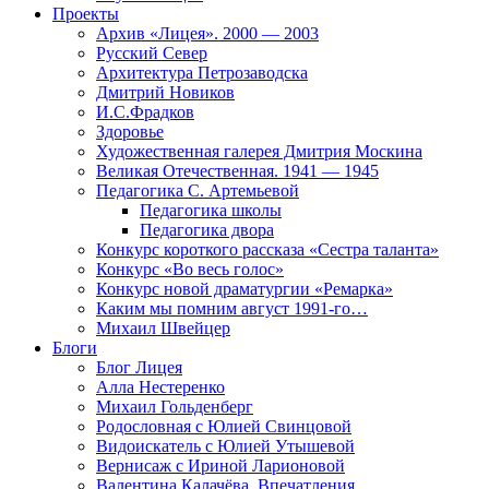
Проекты
Архив «Лицея». 2000 — 2003
Русский Север
Архитектура Петрозаводска
Дмитрий Новиков
И.С.Фрадков
Здоровье
Художественная галерея Дмитрия Москина
Великая Отечественная. 1941 — 1945
Педагогика С. Артемьевой
Педагогика школы
Педагогика двора
Конкурс короткого рассказа «Сестра таланта»
Конкурс «Во весь голос»
Конкурс новой драматургии «Ремарка»
Каким мы помним август 1991-го…
Михаил Швейцер
Блоги
Блог Лицея
Алла Нестеренко
Михаил Гольденберг
Родословная с Юлией Свинцовой
Видоискатель с Юлией Утышевой
Вернисаж с Ириной Ларионовой
Валентина Калачёва. Впечатления