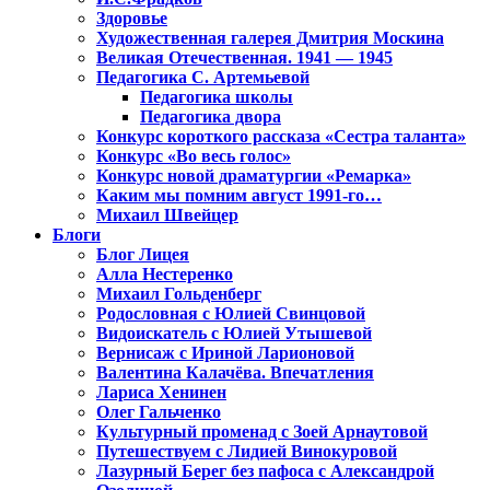
Здоровье
Художественная галерея Дмитрия Москина
Великая Отечественная. 1941 — 1945
Педагогика С. Артемьевой
Педагогика школы
Педагогика двора
Конкурс короткого рассказа «Сестра таланта»
Конкурс «Во весь голос»
Конкурс новой драматургии «Ремарка»
Каким мы помним август 1991-го…
Михаил Швейцер
Блоги
Блог Лицея
Алла Нестеренко
Михаил Гольденберг
Родословная с Юлией Свинцовой
Видоискатель с Юлией Утышевой
Вернисаж с Ириной Ларионовой
Валентина Калачёва. Впечатления
Лариса Хенинен
Олег Гальченко
Культурный променад с Зоей Арнаутовой
Путешествуем с Лидией Винокуровой
Лазурный Берег без пафоса с Александрой