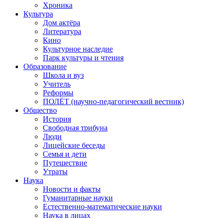
Хроника
Культура
Дом актёра
Литература
Кино
Культурное наследие
Парк культуры и чтения
Образование
Школа и вуз
Учитель
Реформы
ПОЛЁТ (научно-педагогический вестник)
Общество
История
Свободная трибуна
Люди
Лицейские беседы
Семья и дети
Путешествие
Утраты
Наука
Новости и факты
Гуманитарные науки
Естественно-математические науки
Наука в лицах