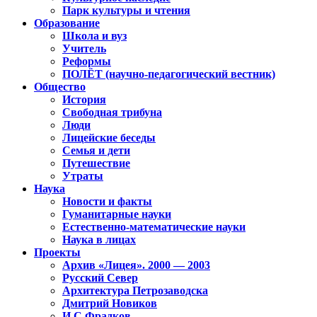
Парк культуры и чтения
Образование
Школа и вуз
Учитель
Реформы
ПОЛЁТ (научно-педагогический вестник)
Общество
История
Свободная трибуна
Люди
Лицейские беседы
Семья и дети
Путешествие
Утраты
Наука
Новости и факты
Гуманитарные науки
Естественно-математические науки
Наука в лицах
Проекты
Архив «Лицея». 2000 — 2003
Русский Север
Архитектура Петрозаводска
Дмитрий Новиков
И.С.Фрадков