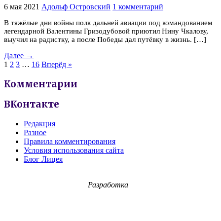
6 мая 2021
Адольф Островский
1 комментарий
В тяжёлые дни войны полк дальней авиации под командованием
легендарной Валентины Гризодубовой приютил Нину Чкалову,
выучил на радистку, а после Победы дал путёвку в жизнь. […]
Далее →
1
2
3
…
16
Вперёд »
Комментарии
ВКонтакте
Редакция
Разное
Правила комментирования
Условия использования сайта
Блог Лицея
Разработка