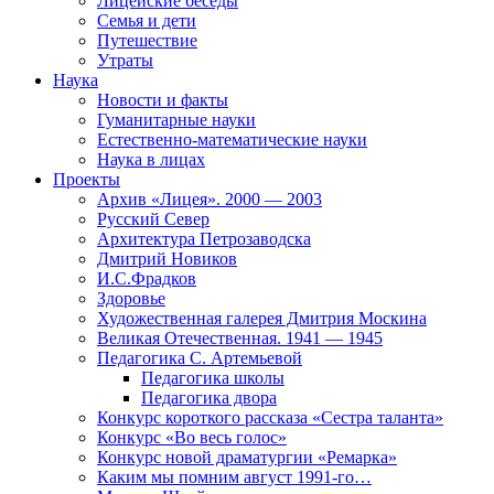
Лицейские беседы
Семья и дети
Путешествие
Утраты
Наука
Новости и факты
Гуманитарные науки
Естественно-математические науки
Наука в лицах
Проекты
Архив «Лицея». 2000 — 2003
Русский Север
Архитектура Петрозаводска
Дмитрий Новиков
И.С.Фрадков
Здоровье
Художественная галерея Дмитрия Москина
Великая Отечественная. 1941 — 1945
Педагогика С. Артемьевой
Педагогика школы
Педагогика двора
Конкурс короткого рассказа «Сестра таланта»
Конкурс «Во весь голос»
Конкурс новой драматургии «Ремарка»
Каким мы помним август 1991-го…