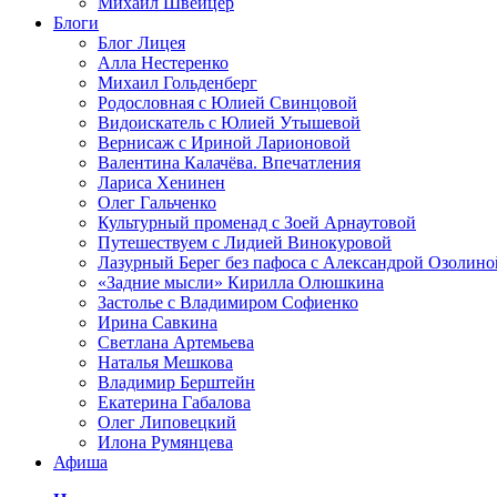
Михаил Швейцер
Блоги
Блог Лицея
Алла Нестеренко
Михаил Гольденберг
Родословная с Юлией Свинцовой
Видоискатель с Юлией Утышевой
Вернисаж с Ириной Ларионовой
Валентина Калачёва. Впечатления
Лариса Хенинен
Олег Гальченко
Культурный променад с Зоей Арнаутовой
Путешествуем с Лидией Винокуровой
Лазурный Берег без пафоса с Александрой Озолино
«Задние мысли» Кирилла Олюшкина
Застолье с Владимиром Софиенко
Ирина Савкина
Светлана Артемьева
Наталья Мешкова
Владимир Берштейн
Екатерина Габалова
Олег Липовецкий
Илона Румянцева
Афиша