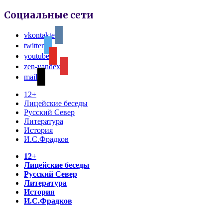
Социальные сети
vkontakte
twitter
youtube
zen-yandex
mail
12+
Лицейские беседы
Русский Север
Литература
История
И.С.Фрадков
12+
Лицейские беседы
Русский Север
Литература
История
И.С.Фрадков