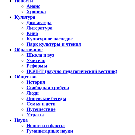
Новости
Анонс
Хроника
Культура
Дом актёра
Литература
Кино
Культурное наследие
Парк культуры и чтения
Образование
Школа и вуз
Учитель
Реформы
ПОЛЁТ (научно-педагогический вестник)
Общество
История
Свободная трибуна
Люди
Лицейские беседы
Семья и дети
Путешествие
Утраты
Наука
Новости и факты
Гуманитарные науки