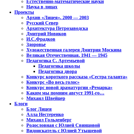
Естественно-математические науки
Наука в лицах
Проекты
Архив «Лицея». 2000 — 2003
Русский Север
Архитектура Петрозаводска
Дмитрий Новиков
И.С.Фрадков
Здоровье
Художественная галерея Дмитрия Москина
Великая Отечественная. 1941 — 1945
Педагогика С. Артемьевой
Педагогика школы
Педагогика двора
Конкурс короткого рассказа «Сестра таланта»
Конкурс «Во весь голос»
Конкурс новой драматургии «Ремарка»
Каким мы помним август 1991-го…
Михаил Швейцер
Блоги
Блог Лицея
Алла Нестеренко
Михаил Гольденберг
Родословная с Юлией Свинцовой
Видоискатель с Юлией Утышевой