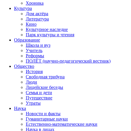
Хроника
Культура
Дом актёра
Литература
Кино
Культурное наследие
Парк культуры и чтения
Образование
Школа и вуз
Учитель
Реформы
ПОЛЁТ (научно-педагогический вестник)
Общество
История
Свободная трибуна
Люди
Лицейские беседы
Семья и дети
Путешествие
Утраты
Наука
Новости и факты
Гуманитарные науки
Естественно-математические науки
Наука в лицах