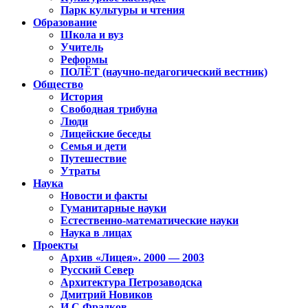
Парк культуры и чтения
Образование
Школа и вуз
Учитель
Реформы
ПОЛЁТ (научно-педагогический вестник)
Общество
История
Свободная трибуна
Люди
Лицейские беседы
Семья и дети
Путешествие
Утраты
Наука
Новости и факты
Гуманитарные науки
Естественно-математические науки
Наука в лицах
Проекты
Архив «Лицея». 2000 — 2003
Русский Север
Архитектура Петрозаводска
Дмитрий Новиков
И.С.Фрадков