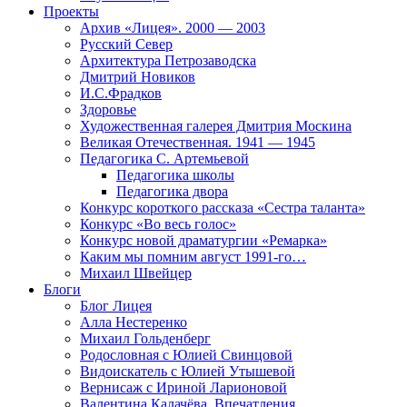
Проекты
Архив «Лицея». 2000 — 2003
Русский Север
Архитектура Петрозаводска
Дмитрий Новиков
И.С.Фрадков
Здоровье
Художественная галерея Дмитрия Москина
Великая Отечественная. 1941 — 1945
Педагогика С. Артемьевой
Педагогика школы
Педагогика двора
Конкурс короткого рассказа «Сестра таланта»
Конкурс «Во весь голос»
Конкурс новой драматургии «Ремарка»
Каким мы помним август 1991-го…
Михаил Швейцер
Блоги
Блог Лицея
Алла Нестеренко
Михаил Гольденберг
Родословная с Юлией Свинцовой
Видоискатель с Юлией Утышевой
Вернисаж с Ириной Ларионовой
Валентина Калачёва. Впечатления