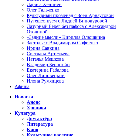
Лариса Хенинен
Олег Гальченко
Культурный променад с Зоей Арнаутовой
Путешествуем с Лидией Винокуровой
Лазурный Берег без пафоса с Александрой
Озолиной
«Задние мысли» Кирилла Олюшкина
Застолье с Владимиром Софиенко
Ирина Савкина
Светлана Артемьева
Наталья Мешкова
Владимир Берштейн
Екатерина Габалова
Олег Липовецкий
Илона Румянцева
Афиша
Новости
Анонс
Хроника
Культура
Дом актёра
Литература
Кино
Культурное наследие