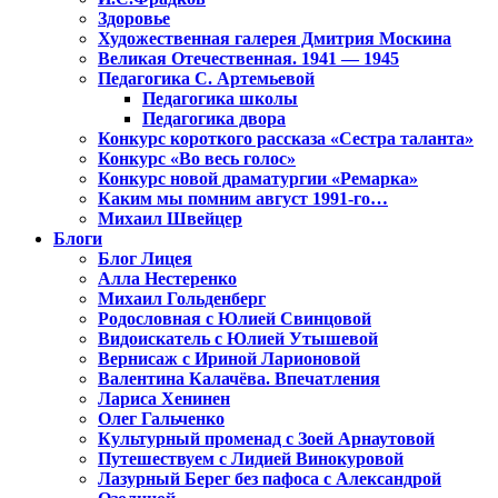
Здоровье
Художественная галерея Дмитрия Москина
Великая Отечественная. 1941 — 1945
Педагогика С. Артемьевой
Педагогика школы
Педагогика двора
Конкурс короткого рассказа «Сестра таланта»
Конкурс «Во весь голос»
Конкурс новой драматургии «Ремарка»
Каким мы помним август 1991-го…
Михаил Швейцер
Блоги
Блог Лицея
Алла Нестеренко
Михаил Гольденберг
Родословная с Юлией Свинцовой
Видоискатель с Юлией Утышевой
Вернисаж с Ириной Ларионовой
Валентина Калачёва. Впечатления
Лариса Хенинен
Олег Гальченко
Культурный променад с Зоей Арнаутовой
Путешествуем с Лидией Винокуровой
Лазурный Берег без пафоса с Александрой