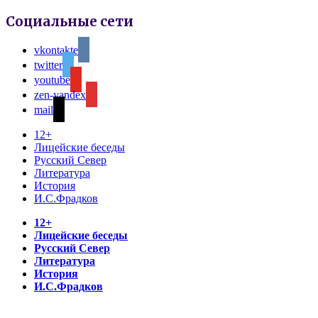
Социальные сети
vkontakte
twitter
youtube
zen-yandex
mail
12+
Лицейские беседы
Русский Север
Литература
История
И.С.Фрадков
12+
Лицейские беседы
Русский Север
Литература
История
И.С.Фрадков