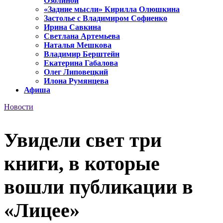
Озолиной
«Задние мысли» Кирилла Олюшкина
Застолье с Владимиром Софиенко
Ирина Савкина
Светлана Артемьева
Наталья Мешкова
Владимир Берштейн
Екатерина Габалова
Олег Липовецкий
Илона Румянцева
Афиша
Новости
Увидели свет три
книги, в которые
вошли публикации в
«Лицее»