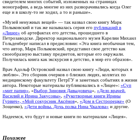
свидетелем многих событий, изложенных на страницах
монографии, а ведь многие из них разворачивались когда Олег
еще и в школу-то не ходил, а то и раньше».
«Музей ненужных вещей» — так назвал свою книгу Марк
Полыковский и так же называлась серия его
публикаций в
«Лицее»
об артефактах его детства, прошедшего в
Петрозаводске. Директор национального музея Карелии Михаил
Гольденберг написал в предисловии: «Эта книга необычная тем,
что автор, Марк Полыковский, представил свое детство как
своеобразную выставку предметов, которые его окружали.
Получилась книга как экскурсия в детство, в мир его образов».
Врач Адольф Островский назвал свою книгу «Люди, которых я
люблю». Это сборник очерков о близких людях, коллегах по
медицинскому факультету ПетрГУ и заметных событиях в жизни
автора. Некоторые материалы публиковались в «Лицее»:
«Суп
«мит папир»
, «
Выбор Зиновия Давыдовича
«,
«Дело врачей.
Василий и Ирина Закусовы»
,
«Рукотворные книги Ирины
Гурвич», «
Мой сокурсник Аксёнов
«,
«Дом в Сестрорецке»
(О
Зощенко),
«Дети войны. Дочь полка Нина Чкалова»
и другие.
Надеемся, что будут и новые книги по материалам «Лицея».
Похожее