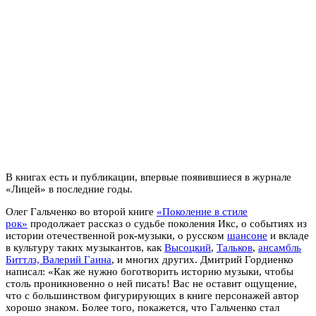
В книгах есть и публикации, впервые появившиеся в журнале
«Лицей» в последние годы.
Олег Гальченко во второй книге
«Поколение в стиле
рок»
продолжает рассказ о судьбе поколения Икс, о событиях из
истории отечественной рок-музыки, о русском
шансоне
и вкладе
в культуру таких музыкантов, как
Высоцкий
,
Тальков
,
ансамбль
Биттлз,
Валерий Гаина
, и многих других. Дмитрий Гордиенко
написал: «Как же нужно боготворить историю музыки, чтобы
столь проникновенно о ней писать! Вас не оставит ощущение,
что с большинством фигурирующих в книге персонажей автор
хорошо знаком. Более того, покажется, что Гальченко стал