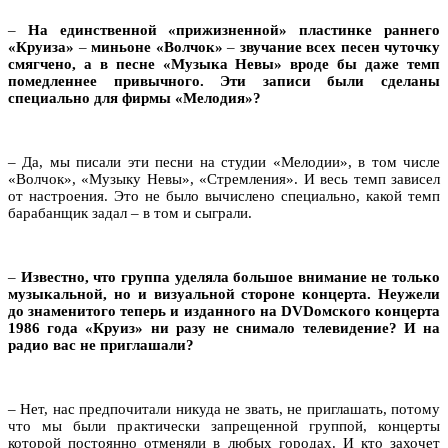
–
На единственной «прижизненной» пластинке раннего
«Круиза»
–
миньоне «Волчок»
–
звучание всех песен чуточку
смягчено, а в песне «Музыка Невы» вроде бы даже темп
помедленнее привычного. Эти записи были сделаны
специально для фирмы «Мелодия»?
– Да, мы писали эти песни на студии «Мелодии», в том числе
«Волчок», «Музыку Невы», «Стремления». И весь темп зависел
от настроения. Это не было вычислено специально, какой темп
барабанщик задал – в том и сыграли.
–
Известно, что группа уделяла большое внимание не только
музыкальной, но и визуальной стороне концерта. Неужели
до знаменитого теперь и изданного на
DVD
омского концерта
1986 года «Круиз» ни разу не снимало телевидение? И на
радио вас не приглашали?
– Нет, нас предпочитали никуда не звать, не приглашать, потому
что мы были практически запрещенной группой, концерты
которой постоянно отменяли в любых городах. И кто захочет