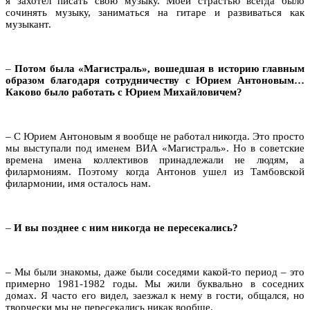
я захотел писать свою музыку. Моей страстью всегда было
сочинять музыку, заниматься на гитаре и развиваться как
музыкант.
–
Потом была «Магистраль», вошедшая в историю главным
образом благодаря сотрудничеству с Юрием Антоновым…
Каково было работать с Юрием Михайловичем?
– С Юрием Антоновым я вообще не работал никогда. Это просто
мы выступали под именем ВИА «Магистраль». Но в советские
времена имена коллективов принадлежали не людям, а
филармониям. Поэтому когда Антонов ушел из Тамбовской
филармонии, имя осталось нам.
–
И вы позднее с ним никогда не пересекались?
– Мы были знакомы, даже были соседями какой-то период – это
примерно 1981-1982 годы. Мы жили буквально в соседних
домах. Я часто его видел, заезжал к нему в гости, общался, но
творчески мы не пересекались никак вообще.