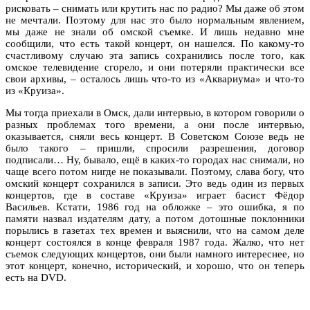
рисковать – снимать или крутить нас по радио? Мы даже об этом
не мечтали. Поэтому для нас это было нормальным явлением,
мы даже не знали об омской съемке. И лишь недавно мне
сообщили, что есть такой концерт, он нашелся. По какому-то
счастливому случаю эта запись сохранились после того, как
омское телевидение сгорело, и они потеряли практически все
свои архивы, – осталось лишь что-то из «Аквариума» и что-то
из «Круиза».
Мы тогда приехали в Омск, дали интервью, в котором говорили о
разных проблемах того времени, а они после интервью,
оказывается, сняли весь концерт. В Советском Союзе ведь не
было такого – пришли, спросили разрешения, договор
подписали… Ну, бывало, ещё в каких-то городах нас снимали, но
чаще всего потом нигде не показывали. Поэтому, слава богу, что
омский концерт сохранился в записи. Это ведь один из первых
концертов, где в составе «Круиза» играет басист Фёдор
Васильев. Кстати, 1986 год на обложке – это ошибка, я по
памяти назвал издателям дату, а потом дотошные поклонники
порылись в газетах тех времен и выяснили, что на самом деле
концерт состоялся в конце февраля 1987 года. Жалко, что нет
съемок следующих концертов, они были намного интереснее, но
этот концерт, конечно, исторический, и хорошо, что он теперь
есть на DVD.