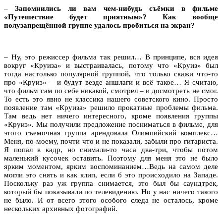
–
Запомнились ли вам чем-нибудь съёмки в фильме
«Путешествие будет приятным»? Как вообще
полузапрещённой группе удалось пробиться на экран?
– Ну, это режиссер фильма так решил… В принципе, вся идея
вокруг «Круиза» и выстраивалась, потому что «Круиз» был
тогда настолько популярной группой, что только скажи что-то
про «Круиз» – и будут везде аншлаги и всё такое… Я считаю,
что фильм сам по себе никакой, смотрел – и досмотреть не смог.
То есть это явно не классика нашего советского кино. Просто
появление там «Круиза» решило прокатные проблемы фильма.
Там ведь нет ничего интересного, кроме появления группы
«Круиз». Мы получили предложение посниматься в фильме, для
этого съемочная группа арендовала Олимпийский комплекс…
Меня, по-моему, почти что и не показали, забыли про гитариста.
Я попал в кадр, но снимали-то часа два-три, чтобы потом
маленький кусочек оставить. Поэтому для меня это не было
ярким моментом, ярким воспоминанием…Ведь на самом деле
могли это снять и как клип, если б это происходило на Западе.
Поскольку раз уж группа снимается, это был бы саундтрек,
который бы показывали по телевидению. Но у нас ничего такого
не было. И от всего этого особого следа не осталось, кроме
нескольких архивных фотографий.