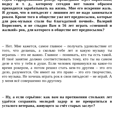
водку и т. д., которому сегодня вот таким образом
приходится зарабатывать на жизнь. Мне его искренне жаль.
Я думаю, что в пятьдесят с лишним лет не надо заниматься
роком. Кроме того в обществе уже нет предпосылок, которые
для рок-музыки стали бы благодатной почвой». Валерий
Борисович, и не стыдно Вам в 56 лет играть «смешной и
жалкий» рок, для которого в обществе нет предпосылок?
– Нет. Мне кажется, самое главное – получать удовольствие от
того, что делаешь, а сколько тебе лет и какую музыку ты
играешь – это не важно. Главное – понимать, кто ты есть такой.
И твоё занятие должно соответствовать тому, кто ты на самом
деле и что у тебя в душе. Если человек прикинулся на какое-то
время рокером, а потом решил стать кем-то другим – это его
дело, разумеется. Он имеет на это право – это его творчество,
его музыка. Не хочешь играть рок в свои пятьдесят – не играй. А
у меня всё совершенно по-другому.
–
Ну, а если серьёзно: как вам на протяжении стольких лет
удаётся сохранять молодой задор и не превратиться в
усталого ветерана, живущего за счёт старых заслуг?