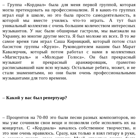
– Группа «Кордиал» была для меня первой группой, которая
могла претендовать на профессионализм. Я в каких-то группах
играл ещё в школе, но это была просто самодеятельность, в
которой мы вместе учились что-то играть. А тут был
уникальный коллектив с очень большим количеством интересных
музыкантов. У нас были обширные гастроли, мы выезжали на
Украину, во многие другие места. Я был моложе их всех. В то же
самое время там играл Саша Кирницкий, который потом стал
басистом группы «Круиз». Руководителем нашим был Марат
Кавалерчик, который потом работал с нами в коллективах
«Магистраль» и «Молодые Голоса». Он был прекрасный
музыкант и прекрасный аранжировщик, грамотно
расписывавший нам всю музыку. Остальные ребята, может, и не
стали знаменитыми, но они были очень профессиональными
музыкантами для того времени.
–
Какой у вас был репертуар?
– Процентов на 70-80 это были песни разных композиторов, но
мы уже сочиняли свои вещи и позволяли себе исполнять их на
концертах. С «Кордиала» началось собственное творчество, и
это мне очень нравилось. Сразу, как только я взял гитару в руки,