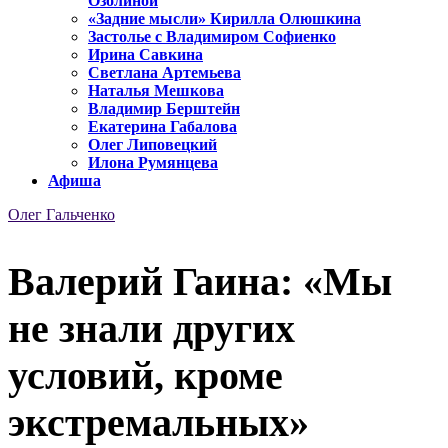
Озолиной
«Задние мысли» Кирилла Олюшкина
Застолье с Владимиром Софиенко
Ирина Савкина
Светлана Артемьева
Наталья Мешкова
Владимир Берштейн
Екатерина Габалова
Олег Липовецкий
Илона Румянцева
Афиша
Олег Гальченко
Валерий Гаина: «Мы
не знали других
условий, кроме
экстремальных»