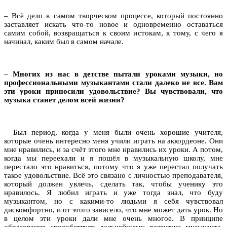
– Всё дело в самом творческом процессе, который постоянно
заставляет искать что-то новое и одновременно оставаться
самим собой, возвращаться к своим истокам, к тому, с чего я
начинал, каким был в самом начале.
–
Многих из нас в детстве пытали уроками музыки, но
профессиональными музыкантами стали далеко не все. Вам
эти уроки приносили удовольствие? Вы чувствовали, что
музыка станет делом всей жизни?
– Был период, когда у меня были очень хорошие учителя,
которые очень интересно меня учили играть на аккордеоне. Они
мне нравились, и за счёт этого мне нравились их уроки. А потом,
когда мы переехали и я пошёл в музыкальную школу, мне
перестало это нравиться, потому что я уже перестал получать
такое удовольствие. Всё это связано с личностью преподавателя,
который должен увлечь, сделать так, чтобы ученику это
нравилось. Я любил играть и уже тогда знал, что буду
музыкантом, но с какими-то людьми я себя чувствовал
дискомфортно, и от этого зависело, что мне может дать урок. Но
в целом эти уроки дали мне очень многое. В принципе
образование способствует дальнейшему развитию музыканта.