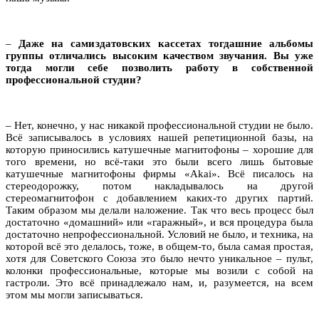
–
Даже на самиздатовских кассетах тогдашние альбомы
группы отличались высоким качеством звучания. Вы уже
тогда могли себе позволить работу в собственной
профессиональной студии?
– Нет, конечно, у нас никакой профессиональной студии не было.
Всё записывалось в условиях нашей репетиционной базы, на
которую приносились катушечные магнитофоны – хорошие для
того времени, но всё-таки это были всего лишь бытовые
катушечные магнитофоны фирмы «Akai». Всё писалось на
стереодорожку, потом накладывалось на другой
стереомагнитофон с добавлением каких-то других партий.
Таким образом мы делали наложение. Так что весь процесс был
достаточно «домашний» или «гаражный», и вся процедура была
достаточно непрофессиональной. Условий не было, и техника, на
которой всё это делалось, тоже, в общем-то, была самая простая,
хотя для Советского Союза это было нечто уникальное – пульт,
колонки профессиональные, которые мы возили с собой на
гастроли. Это всё принадлежало нам, и, разумеется, на всем
этом мы могли записываться.