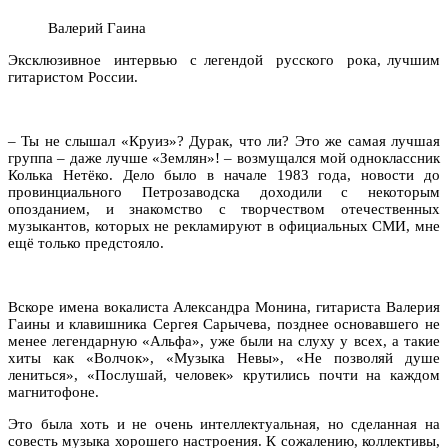
Валерий Гаина
Эксклюзивное интервью с легендой русского рока, лучшим
гитаристом России.
– Ты не слышал «Круиз»? Дурак, что ли? Это же самая лучшая
группа – даже лучше «Землян»! – возмущался мой одноклассник
Колька Нетёко. Дело было в начале 1983 года, новости до
провинциального Петрозаводска доходили с некоторым
опозданием, и знакомство с творчеством отечественных
музыкантов, которых не рекламируют в официальных СМИ, мне
ещё только предстояло.
Вскоре имена вокалиста Александра Монина, гитариста Валерия
Гаины и клавишника Сергея Сарычева, позднее основавшего не
менее легендарную «Альфа», уже были на слуху у всех, а такие
хиты как «Волчок», «Музыка Невы», «Не позволяй душе
лениться», «Послушай, человек» крутились почти на каждом
магнитофоне.
Это была хоть и не очень интеллектуальная, но сделанная на
совесть музыка хорошего настроения. К сожалению, коллективы,