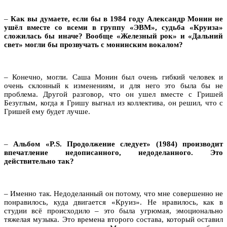
–
Как вы думаете, если бы в 1984 году Александр Монин не
ушёл вместе со всеми в группу «ЭВМ», судьба «Круиза»
сложилась бы иначе? Вообще «Железный рок» и «Дальний
свет» могли бы прозвучать с монинским вокалом?
– Конечно, могли. Саша Монин был очень гибкий человек и
очень склонный к изменениям, и для него это была бы не
проблема. Другой разговор, что он ушел вместе с Гришей
Безуглым, когда я Гришу выгнал из коллектива, он решил, что с
Гришей ему будет лучше.
–
Альбом «
P
.
S
. Продолжение следует» (1984) производит
впечатление недописанного, недоделанного. Это
действительно так?
– Именно так. Недоделанный он потому, что мне совершенно не
понравилось, куда двигается «Круиз». Не нравилось, как в
студии всё происходило – это была угрюмая, эмоционально
тяжелая музыка. Это времена второго состава, который оставил