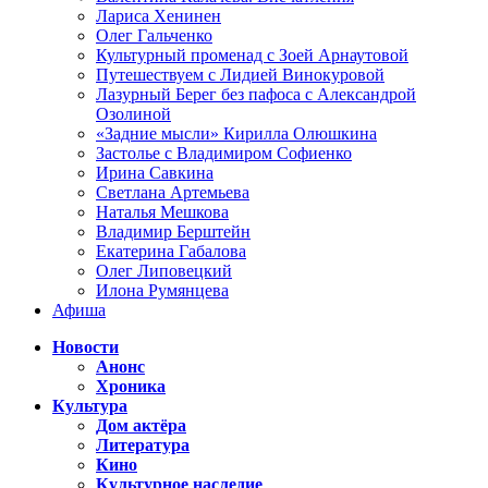
Лариса Хенинен
Олег Гальченко
Культурный променад с Зоей Арнаутовой
Путешествуем с Лидией Винокуровой
Лазурный Берег без пафоса с Александрой
Озолиной
«Задние мысли» Кирилла Олюшкина
Застолье с Владимиром Софиенко
Ирина Савкина
Светлана Артемьева
Наталья Мешкова
Владимир Берштейн
Екатерина Габалова
Олег Липовецкий
Илона Румянцева
Афиша
Новости
Анонс
Хроника
Культура
Дом актёра
Литература
Кино
Культурное наследие