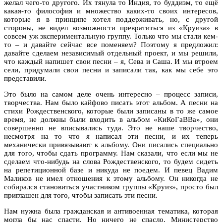
желал чего-то другого. Их тянула то Индия, то буддизм, то ещё
какая-то философия и множество каких-то своих интересов,
которые я в принципе хотел поддерживать, но, с другой
стороны, не видел возможности превратиться из «Круиза» в
совсем уж экспериментальную группу. Только что мы стали кем-
то – и давайте сейчас все поменяем? Поэтому я предложил:
давайте сделаем независимый отдельный проект, и мы решили,
что каждый напишет свои песни – я, Сева и Саша. И мы втроем
сели, придумали свои песни и записали так, как мы себе это
представили.
Это было на самом деле очень интересно – процесс записи,
творчества. Нам было кайфово писать этот альбом. А песни на
стихи Рождественского, которые были записаны в то же самое
время, не должны были входить в альбом «КиКоГаВВа», они
совершенно не вписывались туда. Это не наше творчество,
несмотря на то что я написал эти песни, и их теперь
механически привязывают к альбому. Они писались специально
для того, чтобы сдать программу. Нам сказали, что если мы не
сделаем что-нибудь на слова Рождественского, то будем сидеть
на репетиционной базе и никуда не поедем. И певец Вадим
Маликов не имел отношения к этому альбому. Он никогда не
собирался становиться участником группы «Круиз», просто был
приглашен для того, чтобы записать эти песни.
Нам нужна была гражданская и антивоенная тематика, которая
могла бы нас спасти. Но ничего не спасло. Министерство