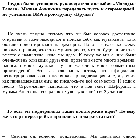
–
Трудно было уговорить руководителя ансамбля «Молодые
Голоса» Матвея Аничкина переделать пусть и старомодный,
но успешный ВИА в рок-группу «Круиз»?
– Не очень трудно, потому что он был человек достаточно
открытый и тоже находился в поиске себя как музыканта, хотя
больше ориентировался на джаз-рок. Но он тянулся ко всему
новому и решил, что это ему интересно, что он будет двигаться
вместе с нами туда, куда мы идём. К тому же мы с ним были
очень-очень близкими друзьями, провели вместе много времени,
написали много музыки – у нас же очень много совместных
произведений. Это так сложилось потом, что официально
регистрировалась одна песня как принадлежащая мне, а другая
как принадлежащая ему, но писалось-то всё совместно. И если о
песне «Стремления» написано, что в ней текст Шаферана, а
музыка Аничкина, всё равно я чувствую в ней своё участие.
–
То есть он поддерживал ваши новаторские идеи? Почему
же в годы перестройки пришлось с ним расстаться?
– Сначала он, конечно, поддерживал. Мы двигались одной