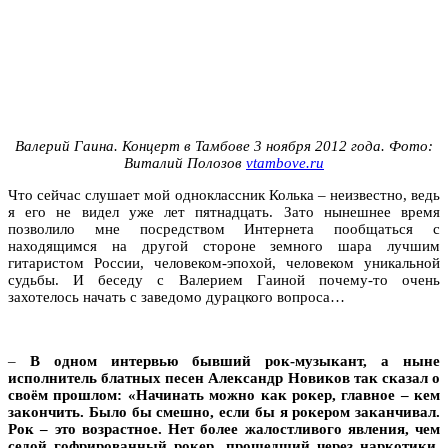
Валерий Гаина. Концерт в Тамбове 3 ноября 2012 года. Фото:
Виталий Полозов
vtambove.ru
Что сейчас слушает мой одноклассник Колька – неизвестно, ведь
я его не видел уже лет пятнадцать. Зато нынешнее время
позволило мне посредством Интернета пообщаться с
находящимся на другой стороне земного шара лучшим
гитаристом России, человеком-эпохой, человеком уникальной
судьбы. И беседу с Валерием Гаиной почему-то очень
захотелось начать с заведомо дурацкого вопроса…
–
В одном интервью бывший рок-музыкант, а ныне
исполнитель блатных песен Александр Новиков так сказал о
своём прошлом: «Начинать можно как рокер, главное – кем
закончить. Было бы смешно, если бы я рокером заканчивал.
Рок – это возрастное. Нет более жалостливого явления, чем
седой гофрированный рокер, прошедший через наркотики,