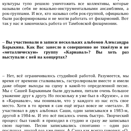
культуры тупо решило уничтожить все коллективы, которые
называли себя не вокально-инструментальными ансамблями, а
рок-группами. И все, кто называл себя рок-группой, официально
были расформированы и не могли работать от филармоний. Вот
так у нас и закончилась работа от Тамбовской филармонии.
–
Вы участвовали в записи нескольких альбомов Александра
Барыкина. Как Вас занесло в совершенно не тяжёлую и не
«металлическую» группу «Карнавал»? Вы хоть раз
выступали с ней на концертах?
– Нет, всё ограничивалось студийной работой. Разумеется, мы
время от времени сталкивались, гастролировали вместе и имели
даже общие выходы на сцену в какой-то определенной песне.
Мы с Сашей Барыкиным были друзьями, питали очень большое
уважение друг к другу. Но поскольку я уже был в «Круизе», а он
в «Карнавале», мы понимали, что у каждого из нас есть свое
место. Хотя в то время я сам ещё играл вовсе не «металл». Я
участвовал в двух альбомах Саши, один записывался в 1983-м,
другой в 1984-м. И это всё писалось очень быстро. Творческий
процесс был такой: я приходил в студию и сразу же записывал
свою партию. Песни записывались спонтанно – один раз
послушал, другой раз уже пишу. А Саша как всегда говорил: «О,