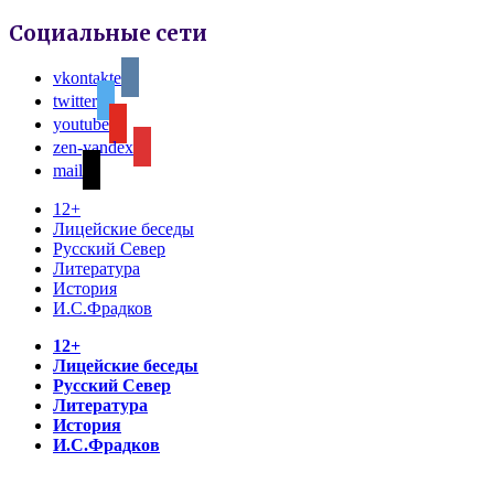
Социальные сети
vkontakte
twitter
youtube
zen-yandex
mail
12+
Лицейские беседы
Русский Север
Литература
История
И.С.Фрадков
12+
Лицейские беседы
Русский Север
Литература
История
И.С.Фрадков