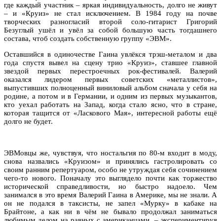
где каждый участник – яркая индивидуальность, долго не живут
– и «Круиз» не стал исключением. В 1984 году на почве
творческих разногласий второй соло-гитарист Григорий
Безуглый ушёл и увёл за собой большую часть тогдашнего
состава, чтоб создать собственную группу «ЭВМ».
Оставшийся в одиночестве Гаина увлёкся трэш-металом и два
года спустя вывел на сцену трио «Круиз», ставшее главной
звездой первых перестроечных рок-фестивалей. Валерий
оказался лидером первых советских «металлистов»,
выпустивших полноценный виниловый альбом сначала у себя на
родине, а потом и в Германии, и одним из первых музыкантов,
кто уехал работать на Запад, когда стало ясно, что в стране,
которая тащится от «Ласкового Мая», интересной работы ещё
долго не будет.
ЭВМовцы же, чувствуя, что ностальгия по 80-м входит в моду,
снова назвались «Круизом» и принялись гастролировать со
своим ранним репертуаром, особо не утруждая себя сочинением
чего-то нового. Поначалу это выглядело почти как торжество
исторической справедливости, но быстро надоело. Чем
занимался в это время Валерий Гаина в Америке, мы не знали. А
он не подался в таксисты, не запел «Мурку» в кабаке на
Брайтоне, а как ни в чём не бывало продолжал заниматься
любимым делом на равных с американцами, – экспериментируя