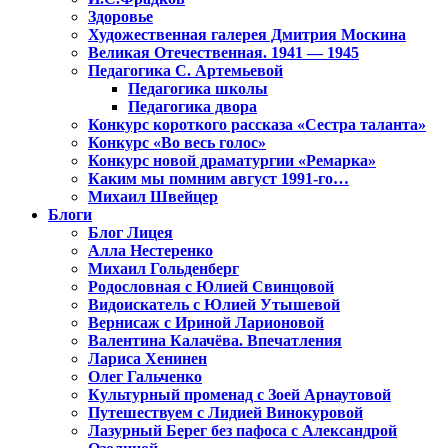
Здоровье
Художественная галерея Дмитрия Москина
Великая Отечественная. 1941 — 1945
Педагогика С. Артемьевой
Педагогика школы
Педагогика двора
Конкурс короткого рассказа «Сестра таланта»
Конкурс «Во весь голос»
Конкурс новой драматургии «Ремарка»
Каким мы помним август 1991-го…
Михаил Швейцер
Блоги
Блог Лицея
Алла Нестеренко
Михаил Гольденберг
Родословная с Юлией Свинцовой
Видоискатель с Юлией Утышевой
Вернисаж с Ириной Ларионовой
Валентина Калачёва. Впечатления
Лариса Хенинен
Олег Гальченко
Культурный променад с Зоей Арнаутовой
Путешествуем с Лидией Винокуровой
Лазурный Берег без пафоса с Александрой