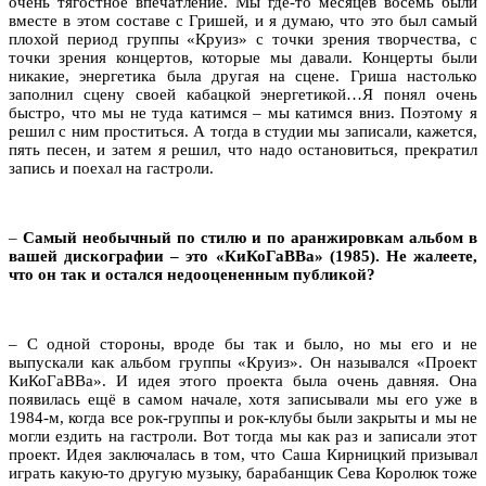
очень тягостное впечатление. Мы где-то месяцев восемь были
вместе в этом составе с Гришей, и я думаю, что это был самый
плохой период группы «Круиз» с точки зрения творчества, с
точки зрения концертов, которые мы давали. Концерты были
никакие, энергетика была другая на сцене. Гриша настолько
заполнил сцену своей кабацкой энергетикой…Я понял очень
быстро, что мы не туда катимся – мы катимся вниз. Поэтому я
решил с ним проститься. А тогда в студии мы записали, кажется,
пять песен, и затем я решил, что надо остановиться, прекратил
запись и поехал на гастроли.
–
Самый необычный по стилю и по аранжировкам альбом в
вашей дискографии – это «КиКоГаВВа» (1985). Не жалеете,
что он так и остался недооцененным публикой?
– С одной стороны, вроде бы так и было, но мы его и не
выпускали как альбом группы «Круиз». Он назывался «Проект
КиКоГаВВа». И идея этого проекта была очень давняя. Она
появилась ещё в самом начале, хотя записывали мы его уже в
1984-м, когда все рок-группы и рок-клубы были закрыты и мы не
могли ездить на гастроли. Вот тогда мы как раз и записали этот
проект. Идея заключалась в том, что Саша Кирницкий призывал
играть какую-то другую музыку, барабанщик Сева Королюк тоже