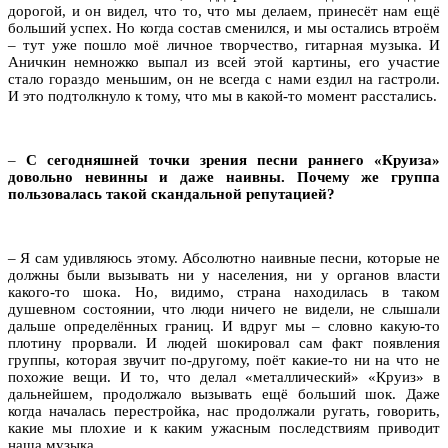
дорогой, и он видел, что то, что мы делаем, принесёт нам ещё
больший успех. Но когда состав сменился, и мы остались втроём
– тут уже пошло моё личное творчество, гитарная музыка. И
Аничкин немножко выпал из всей этой картины, его участие
стало гораздо меньшим, он не всегда с нами ездил на гастроли.
И это подтолкнуло к тому, что мы в какой-то момент расстались.
–
С сегодняшней точки зрения песни раннего «Круиза»
довольно невинны и даже наивны. Почему же группа
пользовалась такой скандальной репутацией?
– Я сам удивляюсь этому. Абсолютно наивные песни, которые не
должны были вызывать ни у населения, ни у органов власти
какого-то шока. Но, видимо, страна находилась в таком
душевном состоянии, что люди ничего не видели, не слышали
дальше определённых границ. И вдруг мы – словно какую-то
плотину прорвали. И людей шокировал сам факт появления
группы, которая звучит по-другому, поёт какие-то ни на что не
похожие вещи. И то, что делал «металлический» «Круиз» в
дальнейшем, продолжало вызывать ещё больший шок. Даже
когда началась перестройка, нас продолжали ругать, говорить,
какие мы плохие и к каким ужасным последствиям приводит
наша музыка.