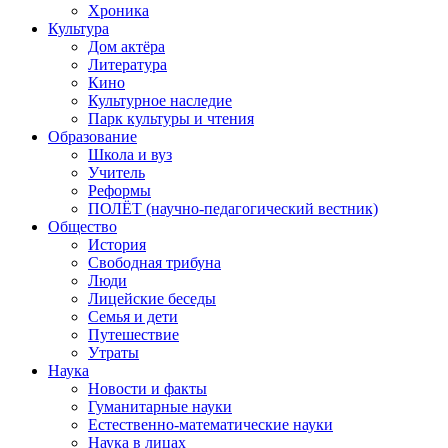
Хроника
Культура
Дом актёра
Литература
Кино
Культурное наследие
Парк культуры и чтения
Образование
Школа и вуз
Учитель
Реформы
ПОЛЁТ (научно-педагогический вестник)
Общество
История
Свободная трибуна
Люди
Лицейские беседы
Семья и дети
Путешествие
Утраты
Наука
Новости и факты
Гуманитарные науки
Естественно-математические науки
Наука в лицах