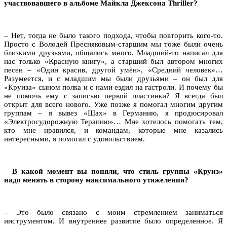
участвовавшего в альбоме Майкла Джексона
Thriller
?
– Нет, тогда не было такого подхода, чтобы повторить кого-то.
Просто с Володей Пресняковым-старшим мы тоже были очень
близкими друзьями, общались много. Младший-то написал для
нас только «Красную книгу», а старший был автором многих
песен – «Один красив, другой умён», «Средний человек»…
Разумеется, и с младшим мы были друзьями – он был для
«Круиза» сыном полка и с нами ездил на гастроли. И почему бы
не помочь ему с записью первой пластинки? Я всегда был
открыт для всего нового. Уже позже я помогал многим другим
группам – я вывез «Шах» в Германию, я продюсировал
«Электросудорожную Терапию»… Мне хотелось помогать тем,
кто мне нравился, и командам, которые мне казались
интересными, я помогал с удовольствием.
–
В какой момент вы поняли, что стиль группы «Круиз»
надо менять в сторону максимального утяжеления?
– Это было связано с моим стремлением заниматься
инструментом. И внутреннее развитие было определенное. Я