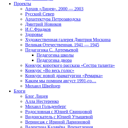
Проекты
Архив «Лицея». 2000 — 2003
Русский Север
Архитектура Петрозаводска
Дмитрий Новиков
И.С.Фрадков
Здоровье
Художественная галерея Дмитрия Москина
Великая Отечественная. 1941 — 1945
Педагогика С. Артемьевой
Педагогика школы
Педагогика двора
Конкурс короткого рассказа «Сестра таланта»
Конкурс «Во весь голос»
Конкурс новой драматургии «Ремарка»
Каким мы помним август 1991-го…
Михаил Швейцер
Блоги
Блог Лицея
Алла Нестеренко
Михаил Гольденберг
Родословная с Юлией Свинцовой
Видоискатель с Юлией Утышевой
Вернисаж с Ириной Ларионовой
Валентина Калачёва. Впечатления