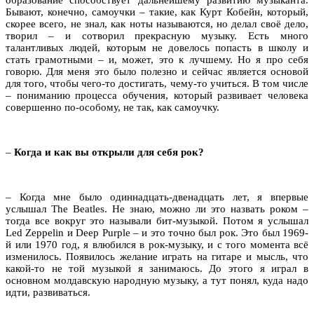
Бывают, конечно, самоучки – такие, как Курт Кобейн, который,
скорее всего, не знал, как ноты называются, но делал своё дело,
творил – и сотворил прекрасную музыку. Есть много
талантливых людей, которым не довелось попасть в школу и
стать грамотными – и, может, это к лучшему. Но я про себя
говорю. Для меня это было полезно и сейчас является основой
для того, чтобы чего-то достигать, чему-то учиться. В том числе
– пониманию процесса обучения, который развивает человека
совершенно по-особому, не так, как самоучку.
–
Когда и как вы открыли для себя рок?
– Когда мне было одиннадцать-двенадцать лет, я впервые
услышал The Beatles. Не знаю, можно ли это назвать роком –
тогда все вокруг это называли бит-музыкой. Потом я услышал
Led Zeppelin и Deep Purple – и это точно был рок. Это был 1969-
й или 1970 год, я влюбился в рок-музыку, и с того момента всё
изменилось. Появилось желание играть на гитаре и мысль, что
какой-то не той музыкой я занимаюсь. До этого я играл в
основном молдавскую народную музыку, а тут понял, куда надо
идти, развиваться.