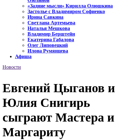
Озолиной
«Задние мысли» Кирилла Олюшкина
Застолье с Владимиром Софиенко
Ирина Савкина
Светлана Артемьева
Наталья Мешкова
Владимир Берштейн
Екатерина Габалова
Олег Липовецкий
Илона Румянцева
Афиша
Новости
Евгений Цыганов и
Юлия Снигирь
сыграют Мастера и
Маргариту