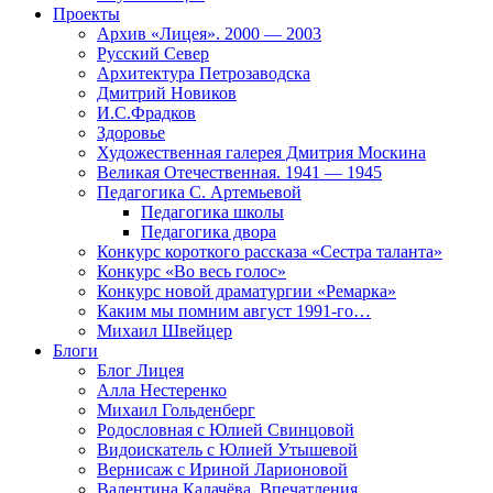
Проекты
Архив «Лицея». 2000 — 2003
Русский Север
Архитектура Петрозаводска
Дмитрий Новиков
И.С.Фрадков
Здоровье
Художественная галерея Дмитрия Москина
Великая Отечественная. 1941 — 1945
Педагогика С. Артемьевой
Педагогика школы
Педагогика двора
Конкурс короткого рассказа «Сестра таланта»
Конкурс «Во весь голос»
Конкурс новой драматургии «Ремарка»
Каким мы помним август 1991-го…
Михаил Швейцер
Блоги
Блог Лицея
Алла Нестеренко
Михаил Гольденберг
Родословная с Юлией Свинцовой
Видоискатель с Юлией Утышевой
Вернисаж с Ириной Ларионовой
Валентина Калачёва. Впечатления