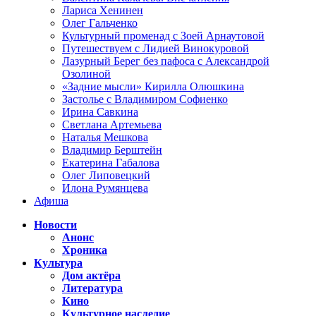
Лариса Хенинен
Олег Гальченко
Культурный променад с Зоей Арнаутовой
Путешествуем с Лидией Винокуровой
Лазурный Берег без пафоса с Александрой
Озолиной
«Задние мысли» Кирилла Олюшкина
Застолье с Владимиром Софиенко
Ирина Савкина
Светлана Артемьева
Наталья Мешкова
Владимир Берштейн
Екатерина Габалова
Олег Липовецкий
Илона Румянцева
Афиша
Новости
Анонс
Хроника
Культура
Дом актёра
Литература
Кино
Культурное наследие