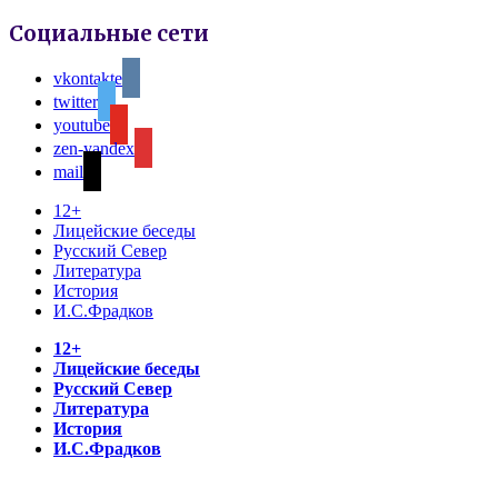
Социальные сети
vkontakte
twitter
youtube
zen-yandex
mail
12+
Лицейские беседы
Русский Север
Литература
История
И.С.Фрадков
12+
Лицейские беседы
Русский Север
Литература
История
И.С.Фрадков