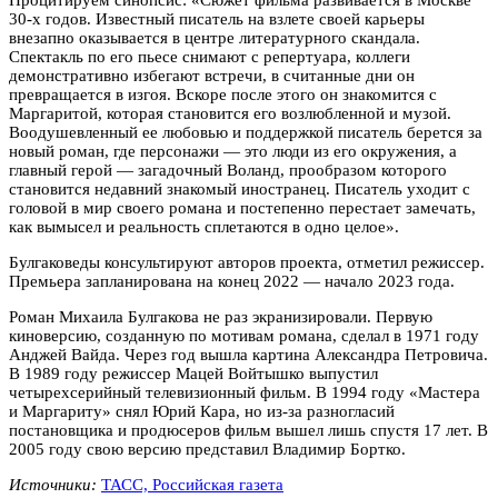
30-х годов. Известный писатель на взлете своей карьеры
внезапно оказывается в центре литературного скандала.
Спектакль по его пьесе снимают с репертуара, коллеги
демонстративно избегают встречи, в считанные дни он
превращается в изгоя. Вскоре после этого он знакомится с
Маргаритой, которая становится его возлюбленной и музой.
Воодушевленный ее любовью и поддержкой писатель берется за
новый роман, где персонажи — это люди из его окружения, а
главный герой — загадочный Воланд, прообразом которого
становится недавний знакомый иностранец. Писатель уходит с
головой в мир своего романа и постепенно перестает замечать,
как вымысел и реальность сплетаются в одно целое».
Булгаковеды консультируют авторов проекта, отметил режиссер.
Премьера запланирована на конец 2022 — начало 2023 года.
Роман Михаила Булгакова не раз экранизировали. Первую
киноверсию, созданную по мотивам романа, сделал в 1971 году
Анджей Вайда. Через год вышла картина Александра Петровича.
В 1989 году режиссер Мацей Войтышко выпустил
четырехсерийный телевизионный фильм. В 1994 году «Мастера
и Маргариту» снял Юрий Кара, но из-за разногласий
постановщика и продюсеров фильм вышел лишь спустя 17 лет. В
2005 году свою версию представил Владимир Бортко.
Источники:
ТАСС,
Российская газета