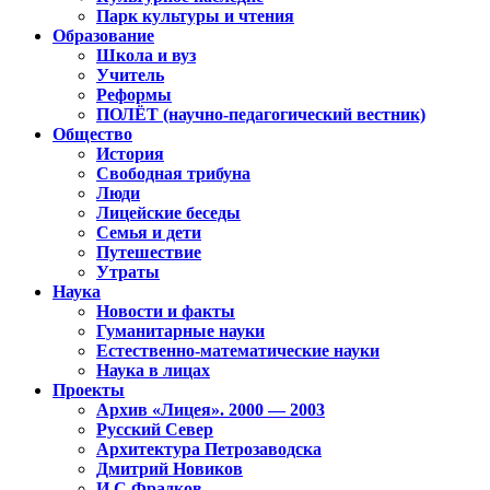
Парк культуры и чтения
Образование
Школа и вуз
Учитель
Реформы
ПОЛЁТ (научно-педагогический вестник)
Общество
История
Свободная трибуна
Люди
Лицейские беседы
Семья и дети
Путешествие
Утраты
Наука
Новости и факты
Гуманитарные науки
Естественно-математические науки
Наука в лицах
Проекты
Архив «Лицея». 2000 — 2003
Русский Север
Архитектура Петрозаводска
Дмитрий Новиков
И.С.Фрадков