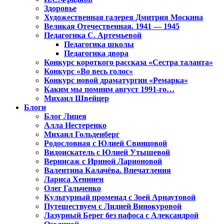
Здоровье
Художественная галерея Дмитрия Москина
Великая Отечественная. 1941 — 1945
Педагогика С. Артемьевой
Педагогика школы
Педагогика двора
Конкурс короткого рассказа «Сестра таланта»
Конкурс «Во весь голос»
Конкурс новой драматургии «Ремарка»
Каким мы помним август 1991-го…
Михаил Швейцер
Блоги
Блог Лицея
Алла Нестеренко
Михаил Гольденберг
Родословная с Юлией Свинцовой
Видоискатель с Юлией Утышевой
Вернисаж с Ириной Ларионовой
Валентина Калачёва. Впечатления
Лариса Хенинен
Олег Гальченко
Культурный променад с Зоей Арнаутовой
Путешествуем с Лидией Винокуровой
Лазурный Берег без пафоса с Александрой