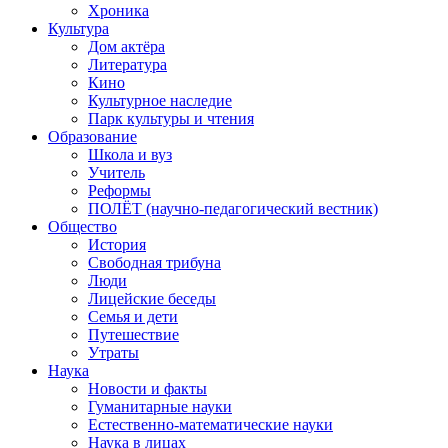
Хроника
Культура
Дом актёра
Литература
Кино
Культурное наследие
Парк культуры и чтения
Образование
Школа и вуз
Учитель
Реформы
ПОЛЁТ (научно-педагогический вестник)
Общество
История
Свободная трибуна
Люди
Лицейские беседы
Семья и дети
Путешествие
Утраты
Наука
Новости и факты
Гуманитарные науки
Естественно-математические науки
Наука в лицах