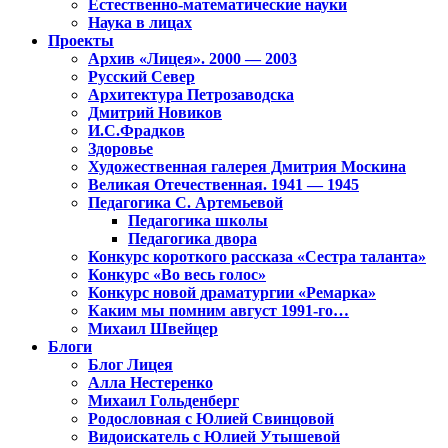
Естественно-математические науки
Наука в лицах
Проекты
Архив «Лицея». 2000 — 2003
Русский Север
Архитектура Петрозаводска
Дмитрий Новиков
И.С.Фрадков
Здоровье
Художественная галерея Дмитрия Москина
Великая Отечественная. 1941 — 1945
Педагогика С. Артемьевой
Педагогика школы
Педагогика двора
Конкурс короткого рассказа «Сестра таланта»
Конкурс «Во весь голос»
Конкурс новой драматургии «Ремарка»
Каким мы помним август 1991-го…
Михаил Швейцер
Блоги
Блог Лицея
Алла Нестеренко
Михаил Гольденберг
Родословная с Юлией Свинцовой
Видоискатель с Юлией Утышевой