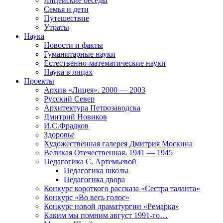
Лицейские беседы
Семья и дети
Путешествие
Утраты
Наука
Новости и факты
Гуманитарные науки
Естественно-математические науки
Наука в лицах
Проекты
Архив «Лицея». 2000 — 2003
Русский Север
Архитектура Петрозаводска
Дмитрий Новиков
И.С.Фрадков
Здоровье
Художественная галерея Дмитрия Москина
Великая Отечественная. 1941 — 1945
Педагогика С. Артемьевой
Педагогика школы
Педагогика двора
Конкурс короткого рассказа «Сестра таланта»
Конкурс «Во весь голос»
Конкурс новой драматургии «Ремарка»
Каким мы помним август 1991-го…