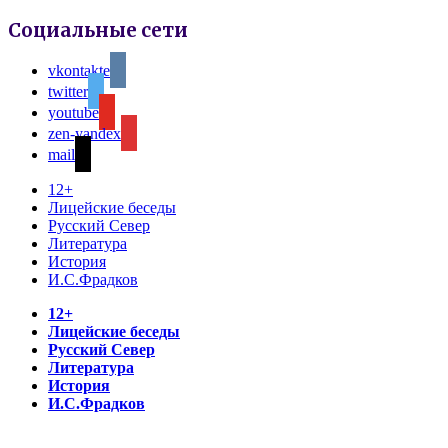
Социальные сети
vkontakte
twitter
youtube
zen-yandex
mail
12+
Лицейские беседы
Русский Север
Литература
История
И.С.Фрадков
12+
Лицейские беседы
Русский Север
Литература
История
И.С.Фрадков