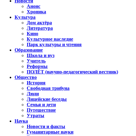
Новости
Анонс
Хроника
Культура
Дом актёра
Литература
Кино
Культурное наследие
Парк культуры и чтения
Образование
Школа и вуз
Учитель
Реформы
ПОЛЁТ (научно-педагогический вестник)
Общество
История
Свободная трибуна
Люди
Лицейские беседы
Семья и дети
Путешествие
Утраты
Наука
Новости и факты
Гуманитарные науки