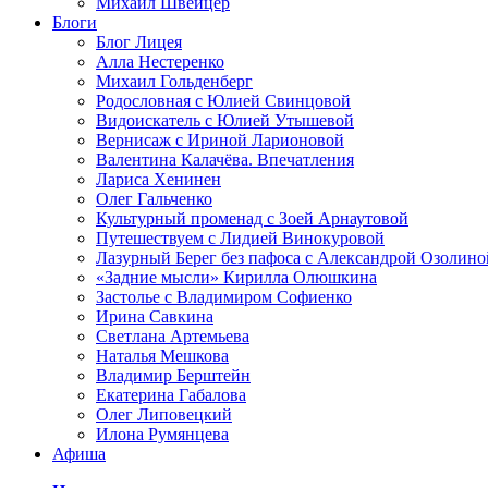
Михаил Швейцер
Блоги
Блог Лицея
Алла Нестеренко
Михаил Гольденберг
Родословная с Юлией Свинцовой
Видоискатель с Юлией Утышевой
Вернисаж с Ириной Ларионовой
Валентина Калачёва. Впечатления
Лариса Хенинен
Олег Гальченко
Культурный променад с Зоей Арнаутовой
Путешествуем с Лидией Винокуровой
Лазурный Берег без пафоса с Александрой Озолино
«Задние мысли» Кирилла Олюшкина
Застолье с Владимиром Софиенко
Ирина Савкина
Светлана Артемьева
Наталья Мешкова
Владимир Берштейн
Екатерина Габалова
Олег Липовецкий
Илона Румянцева
Афиша