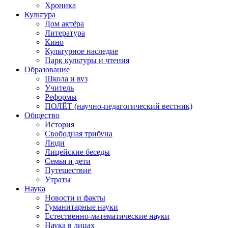
Хроника
Культура
Дом актёра
Литература
Кино
Культурное наследие
Парк культуры и чтения
Образование
Школа и вуз
Учитель
Реформы
ПОЛЁТ (научно-педагогический вестник)
Общество
История
Свободная трибуна
Люди
Лицейские беседы
Семья и дети
Путешествие
Утраты
Наука
Новости и факты
Гуманитарные науки
Естественно-математические науки
Наука в лицах