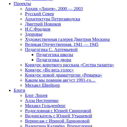
Проекты
Архив «Лицея». 2000 — 2003
Русский Север
Архитектура Петрозаводска
Дмитрий Новиков
И.С.Фрадков
Здоровье
Художественная галерея Дмитрия Москина
Великая Отечественная. 1941 — 1945
Педагогика С. Артемьевой
Педагогика школы
Педагогика двора
Конкурс короткого рассказа «Сестра таланта»
Конкурс «Во весь голос»
Конкурс новой драматургии «Ремарка»
Каким мы помним август 1991-го…
Михаил Швейцер
Блоги
Блог Лицея
Алла Нестеренко
Михаил Гольденберг
Родословная с Юлией Свинцовой
Видоискатель с Юлией Утышевой
Вернисаж с Ириной Ларионовой
Валентина Калачёва. Впечатления