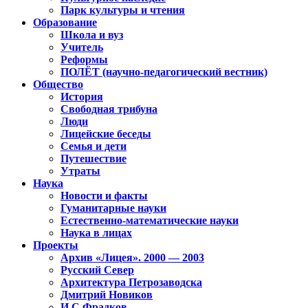
Парк культуры и чтения
Образование
Школа и вуз
Учитель
Реформы
ПОЛЁТ (научно-педагогический вестник)
Общество
История
Свободная трибуна
Люди
Лицейские беседы
Семья и дети
Путешествие
Утраты
Наука
Новости и факты
Гуманитарные науки
Естественно-математические науки
Наука в лицах
Проекты
Архив «Лицея». 2000 — 2003
Русский Север
Архитектура Петрозаводска
Дмитрий Новиков
И.С.Фрадков