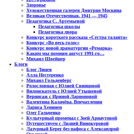
Здоровье
Художественная галерея Дмитрия Москина
Великая Отечественная. 1941 — 1945
Педагогика С. Артемьевой
Педагогика школы
Педагогика двора
Конкурс короткого рассказа «Сестра таланта»
Конкурс «Во весь голос»
Конкурс новой драматургии «Ремарка»
Каким мы помним август 1991-го…
Михаил Швейцер
Блоги
Блог Лицея
Алла Нестеренко
Михаил Гольденберг
Родословная с Юлией Свинцовой
Видоискатель с Юлией Утышевой
Вернисаж с Ириной Ларионовой
Валентина Калачёва. Впечатления
Лариса Хенинен
Олег Гальченко
Культурный променад с Зоей Арнаутовой
Путешествуем с Лидией Винокуровой
Лазурный Берег без пафоса с Александрой