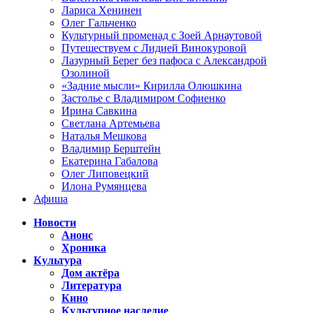
Лариса Хенинен
Олег Гальченко
Культурный променад с Зоей Арнаутовой
Путешествуем с Лидией Винокуровой
Лазурный Берег без пафоса с Александрой
Озолиной
«Задние мысли» Кирилла Олюшкина
Застолье с Владимиром Софиенко
Ирина Савкина
Светлана Артемьева
Наталья Мешкова
Владимир Берштейн
Екатерина Габалова
Олег Липовецкий
Илона Румянцева
Афиша
Новости
Анонс
Хроника
Культура
Дом актёра
Литература
Кино
Культурное наследие