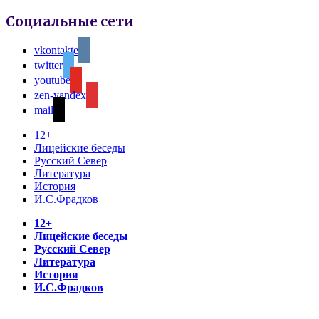
Социальные сети
vkontakte
twitter
youtube
zen-yandex
mail
12+
Лицейские беседы
Русский Север
Литература
История
И.С.Фрадков
12+
Лицейские беседы
Русский Север
Литература
История
И.С.Фрадков