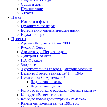
Лицейские беседы
Семья и дети
Путешествие
Утраты
Наука
Новости и факты
Гуманитарные науки
Естественно-математические науки
Наука в лицах
Проекты
Архив «Лицея». 2000 — 2003
Русский Север
Архитектура Петрозаводска
Дмитрий Новиков
И.С.Фрадков
Здоровье
Художественная галерея Дмитрия Москина
Великая Отечественная. 1941 — 1945
Педагогика С. Артемьевой
Педагогика школы
Педагогика двора
Конкурс короткого рассказа «Сестра таланта»
Конкурс «Во весь голос»
Конкурс новой драматургии «Ремарка»
Каким мы помним август 1991-го…