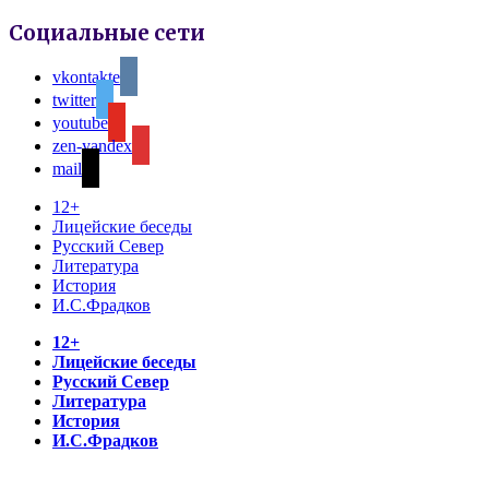
Социальные сети
vkontakte
twitter
youtube
zen-yandex
mail
12+
Лицейские беседы
Русский Север
Литература
История
И.С.Фрадков
12+
Лицейские беседы
Русский Север
Литература
История
И.С.Фрадков