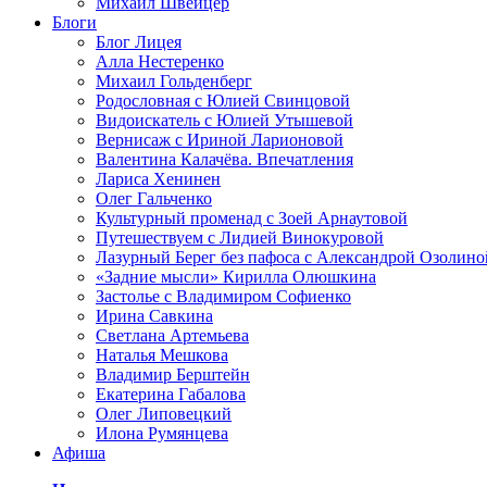
Михаил Швейцер
Блоги
Блог Лицея
Алла Нестеренко
Михаил Гольденберг
Родословная с Юлией Свинцовой
Видоискатель с Юлией Утышевой
Вернисаж с Ириной Ларионовой
Валентина Калачёва. Впечатления
Лариса Хенинен
Олег Гальченко
Культурный променад с Зоей Арнаутовой
Путешествуем с Лидией Винокуровой
Лазурный Берег без пафоса с Александрой Озолино
«Задние мысли» Кирилла Олюшкина
Застолье с Владимиром Софиенко
Ирина Савкина
Светлана Артемьева
Наталья Мешкова
Владимир Берштейн
Екатерина Габалова
Олег Липовецкий
Илона Румянцева
Афиша