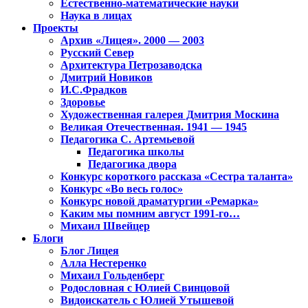
Естественно-математические науки
Наука в лицах
Проекты
Архив «Лицея». 2000 — 2003
Русский Север
Архитектура Петрозаводска
Дмитрий Новиков
И.С.Фрадков
Здоровье
Художественная галерея Дмитрия Москина
Великая Отечественная. 1941 — 1945
Педагогика С. Артемьевой
Педагогика школы
Педагогика двора
Конкурс короткого рассказа «Сестра таланта»
Конкурс «Во весь голос»
Конкурс новой драматургии «Ремарка»
Каким мы помним август 1991-го…
Михаил Швейцер
Блоги
Блог Лицея
Алла Нестеренко
Михаил Гольденберг
Родословная с Юлией Свинцовой
Видоискатель с Юлией Утышевой