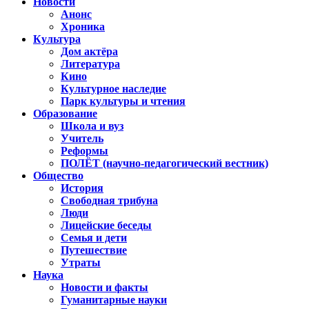
Новости
Анонс
Хроника
Культура
Дом актёра
Литература
Кино
Культурное наследие
Парк культуры и чтения
Образование
Школа и вуз
Учитель
Реформы
ПОЛЁТ (научно-педагогический вестник)
Общество
История
Свободная трибуна
Люди
Лицейские беседы
Семья и дети
Путешествие
Утраты
Наука
Новости и факты
Гуманитарные науки