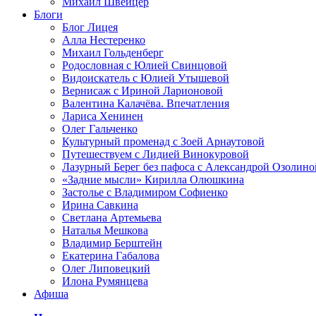
Михаил Швейцер
Блоги
Блог Лицея
Алла Нестеренко
Михаил Гольденберг
Родословная с Юлией Свинцовой
Видоискатель с Юлией Утышевой
Вернисаж с Ириной Ларионовой
Валентина Калачёва. Впечатления
Лариса Хенинен
Олег Гальченко
Культурный променад с Зоей Арнаутовой
Путешествуем с Лидией Винокуровой
Лазурный Берег без пафоса с Александрой Озолино
«Задние мысли» Кирилла Олюшкина
Застолье с Владимиром Софиенко
Ирина Савкина
Светлана Артемьева
Наталья Мешкова
Владимир Берштейн
Екатерина Габалова
Олег Липовецкий
Илона Румянцева
Афиша