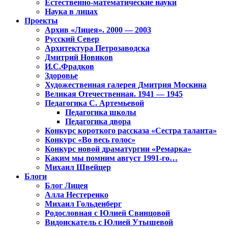
Естественно-математические науки
Наука в лицах
Проекты
Архив «Лицея». 2000 — 2003
Русский Север
Архитектура Петрозаводска
Дмитрий Новиков
И.С.Фрадков
Здоровье
Художественная галерея Дмитрия Москина
Великая Отечественная. 1941 — 1945
Педагогика С. Артемьевой
Педагогика школы
Педагогика двора
Конкурс короткого рассказа «Сестра таланта»
Конкурс «Во весь голос»
Конкурс новой драматургии «Ремарка»
Каким мы помним август 1991-го…
Михаил Швейцер
Блоги
Блог Лицея
Алла Нестеренко
Михаил Гольденберг
Родословная с Юлией Свинцовой
Видоискатель с Юлией Утышевой