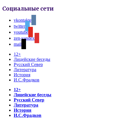
Социальные сети
vkontakte
twitter
youtube
zen-yandex
mail
12+
Лицейские беседы
Русский Север
Литература
История
И.С.Фрадков
12+
Лицейские беседы
Русский Север
Литература
История
И.С.Фрадков