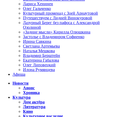
Лариса Хенинен
Олег Гальченко
Культурный променад с Зоей Арнаутовой
Путешествуем с Лидией Винокуровой
Лазурный Берег без пафоса с Александрой
Озолиной
«Задние мысли» Кирилла Олюшкина
Застолье с Владимиром Софиенко
Ирина Савкина
Светлана Артемьева
Наталья Мешкова
Владимир Берштейн
Екатерина Габалова
Олег Липовецкий
Илона Румянцева
Афиша
Новости
Анонс
Хроника
Культура
Дом актёра
Литература
Кино
Культурное наследие