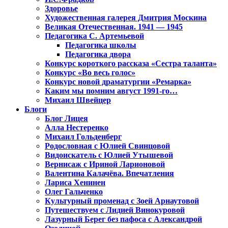
Здоровье
Художественная галерея Дмитрия Москина
Великая Отечественная. 1941 — 1945
Педагогика С. Артемьевой
Педагогика школы
Педагогика двора
Конкурс короткого рассказа «Сестра таланта»
Конкурс «Во весь голос»
Конкурс новой драматургии «Ремарка»
Каким мы помним август 1991-го…
Михаил Швейцер
Блоги
Блог Лицея
Алла Нестеренко
Михаил Гольденберг
Родословная с Юлией Свинцовой
Видоискатель с Юлией Утышевой
Вернисаж с Ириной Ларионовой
Валентина Калачёва. Впечатления
Лариса Хенинен
Олег Гальченко
Культурный променад с Зоей Арнаутовой
Путешествуем с Лидией Винокуровой
Лазурный Берег без пафоса с Александрой