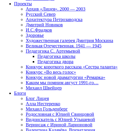
Проекты
Архив «Лицея». 2000 — 2003
Русский Север
Архитектура Петрозаводска
Дмитрий Новиков
И.С.Фрадков
Здоровье
Художественная галерея Дмитрия Москина
Великая Отечественная. 1941 — 1945
Педагогика С. Артемьевой
Педагогика школы
Педагогика двора
Конкурс короткого рассказа «Сестра таланта»
Конкурс «Во весь голос»
Конкурс новой драматургии «Ремарка»
Каким мы помним август 1991-го…
Михаил Швейцер
Блоги
Блог Лицея
Алла Нестеренко
Михаил Гольденберг
Родословная с Юлией Свинцовой
Видоискатель с Юлией Утышевой
Вернисаж с Ириной Ларионовой
Валентина Калачёва. Впечатления