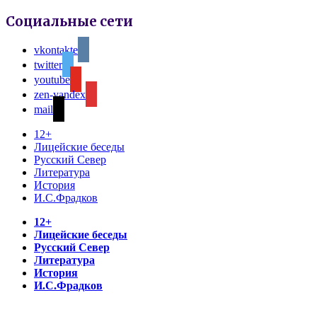
Социальные сети
vkontakte
twitter
youtube
zen-yandex
mail
12+
Лицейские беседы
Русский Север
Литература
История
И.С.Фрадков
12+
Лицейские беседы
Русский Север
Литература
История
И.С.Фрадков