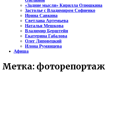
Озолиной
«Задние мысли» Кирилла Олюшкина
Застолье с Владимиром Софиенко
Ирина Савкина
Светлана Артемьева
Наталья Мешкова
Владимир Берштейн
Екатерина Габалова
Олег Липовецкий
Илона Румянцева
Афиша
Метка:
фоторепортаж