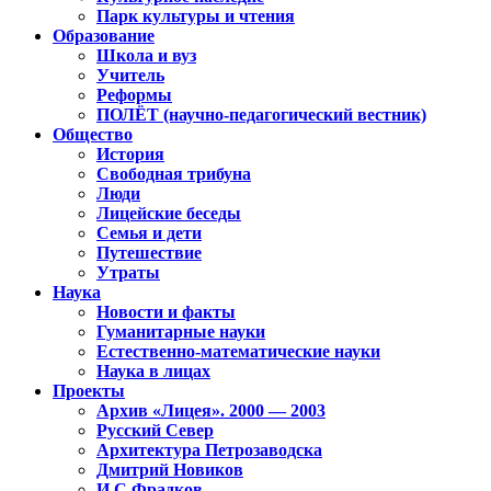
Парк культуры и чтения
Образование
Школа и вуз
Учитель
Реформы
ПОЛЁТ (научно-педагогический вестник)
Общество
История
Свободная трибуна
Люди
Лицейские беседы
Семья и дети
Путешествие
Утраты
Наука
Новости и факты
Гуманитарные науки
Естественно-математические науки
Наука в лицах
Проекты
Архив «Лицея». 2000 — 2003
Русский Север
Архитектура Петрозаводска
Дмитрий Новиков
И.С.Фрадков