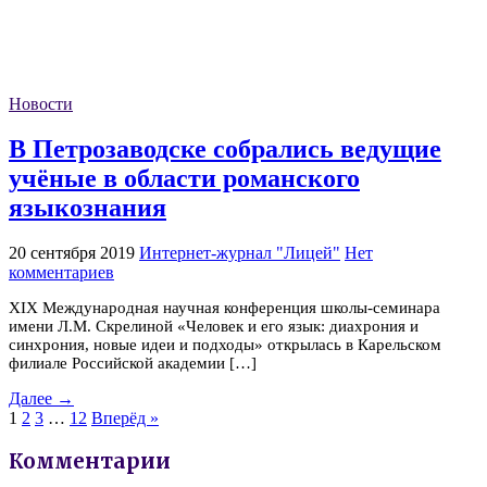
Новости
В Петрозаводске собрались ведущие
учёные в области романского
языкознания
20 сентября 2019
Интернет-журнал "Лицей"
Нет
комментариев
ХIX Международная научная конференция школы-семинара
имени Л.М. Скрелиной «Человек и его язык: диахрония и
синхрония, новые идеи и подходы» открылась в Карельском
филиале Российской академии […]
Далее →
1
2
3
…
12
Вперёд »
Комментарии