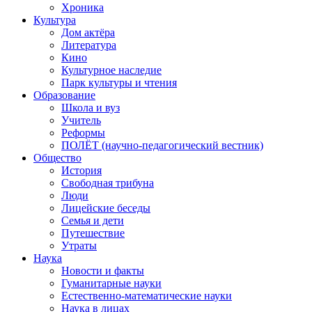
Хроника
Культура
Дом актёра
Литература
Кино
Культурное наследие
Парк культуры и чтения
Образование
Школа и вуз
Учитель
Реформы
ПОЛЁТ (научно-педагогический вестник)
Общество
История
Свободная трибуна
Люди
Лицейские беседы
Семья и дети
Путешествие
Утраты
Наука
Новости и факты
Гуманитарные науки
Естественно-математические науки
Наука в лицах