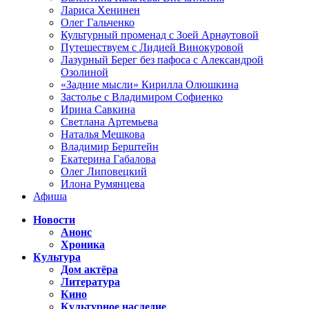
Лариса Хенинен
Олег Гальченко
Культурный променад с Зоей Арнаутовой
Путешествуем с Лидией Винокуровой
Лазурный Берег без пафоса с Александрой
Озолиной
«Задние мысли» Кирилла Олюшкина
Застолье с Владимиром Софиенко
Ирина Савкина
Светлана Артемьева
Наталья Мешкова
Владимир Берштейн
Екатерина Габалова
Олег Липовецкий
Илона Румянцева
Афиша
Новости
Анонс
Хроника
Культура
Дом актёра
Литература
Кино
Культурное наследие