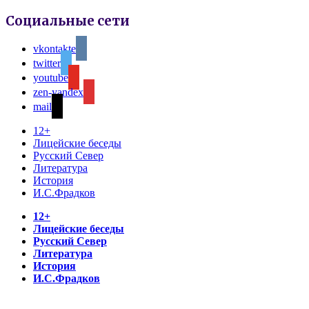
Социальные сети
vkontakte
twitter
youtube
zen-yandex
mail
12+
Лицейские беседы
Русский Север
Литература
История
И.С.Фрадков
12+
Лицейские беседы
Русский Север
Литература
История
И.С.Фрадков