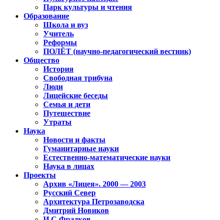
Парк культуры и чтения
Образование
Школа и вуз
Учитель
Реформы
ПОЛЁТ (научно-педагогический вестник)
Общество
История
Свободная трибуна
Люди
Лицейские беседы
Семья и дети
Путешествие
Утраты
Наука
Новости и факты
Гуманитарные науки
Естественно-математические науки
Наука в лицах
Проекты
Архив «Лицея». 2000 — 2003
Русский Север
Архитектура Петрозаводска
Дмитрий Новиков
И.С.Фрадков