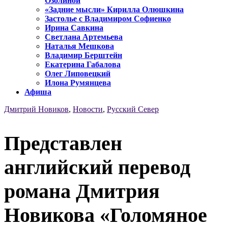
Озолиной
«Задние мысли» Кирилла Олюшкина
Застолье с Владимиром Софиенко
Ирина Савкина
Светлана Артемьева
Наталья Мешкова
Владимир Берштейн
Екатерина Габалова
Олег Липовецкий
Илона Румянцева
Афиша
Дмитрий Новиков
,
Новости
,
Русский Север
Представлен
английский перевод
романа Дмитрия
Новикова «Голомяное