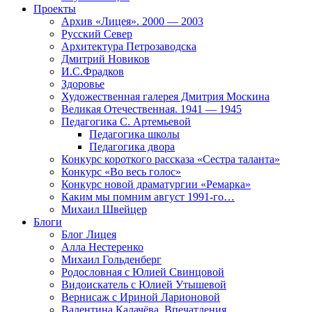
Проекты
Архив «Лицея». 2000 — 2003
Русский Север
Архитектура Петрозаводска
Дмитрий Новиков
И.С.Фрадков
Здоровье
Художественная галерея Дмитрия Москина
Великая Отечественная. 1941 — 1945
Педагогика С. Артемьевой
Педагогика школы
Педагогика двора
Конкурс короткого рассказа «Сестра таланта»
Конкурс «Во весь голос»
Конкурс новой драматургии «Ремарка»
Каким мы помним август 1991-го…
Михаил Швейцер
Блоги
Блог Лицея
Алла Нестеренко
Михаил Гольденберг
Родословная с Юлией Свинцовой
Видоискатель с Юлией Утышевой
Вернисаж с Ириной Ларионовой
Валентина Калачёва. Впечатления