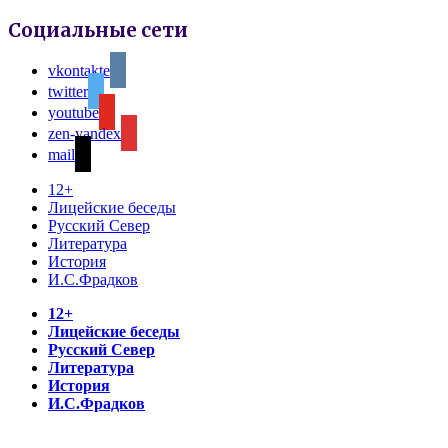
Социальные сети
vkontakte
twitter
youtube
zen-yandex
mail
12+
Лицейские беседы
Русский Север
Литература
История
И.С.Фрадков
12+
Лицейские беседы
Русский Север
Литература
История
И.С.Фрадков