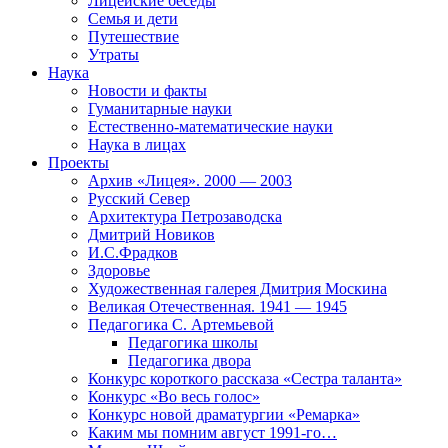
Лицейские беседы
Семья и дети
Путешествие
Утраты
Наука
Новости и факты
Гуманитарные науки
Естественно-математические науки
Наука в лицах
Проекты
Архив «Лицея». 2000 — 2003
Русский Север
Архитектура Петрозаводска
Дмитрий Новиков
И.С.Фрадков
Здоровье
Художественная галерея Дмитрия Москина
Великая Отечественная. 1941 — 1945
Педагогика С. Артемьевой
Педагогика школы
Педагогика двора
Конкурс короткого рассказа «Сестра таланта»
Конкурс «Во весь голос»
Конкурс новой драматургии «Ремарка»
Каким мы помним август 1991-го…