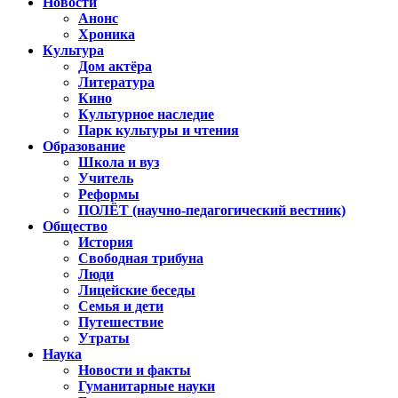
Новости
Анонс
Хроника
Культура
Дом актёра
Литература
Кино
Культурное наследие
Парк культуры и чтения
Образование
Школа и вуз
Учитель
Реформы
ПОЛЁТ (научно-педагогический вестник)
Общество
История
Свободная трибуна
Люди
Лицейские беседы
Семья и дети
Путешествие
Утраты
Наука
Новости и факты
Гуманитарные науки