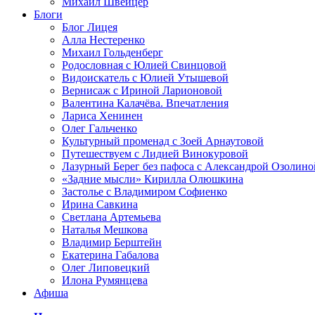
Михаил Швейцер
Блоги
Блог Лицея
Алла Нестеренко
Михаил Гольденберг
Родословная с Юлией Свинцовой
Видоискатель с Юлией Утышевой
Вернисаж с Ириной Ларионовой
Валентина Калачёва. Впечатления
Лариса Хенинен
Олег Гальченко
Культурный променад с Зоей Арнаутовой
Путешествуем с Лидией Винокуровой
Лазурный Берег без пафоса с Александрой Озолино
«Задние мысли» Кирилла Олюшкина
Застолье с Владимиром Софиенко
Ирина Савкина
Светлана Артемьева
Наталья Мешкова
Владимир Берштейн
Екатерина Габалова
Олег Липовецкий
Илона Румянцева
Афиша