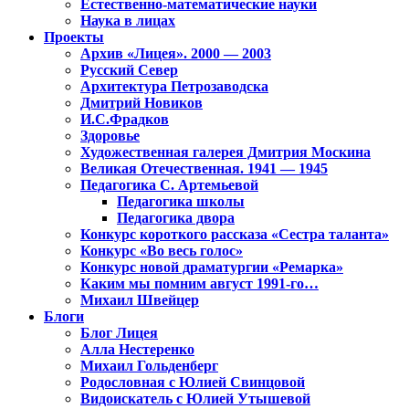
Естественно-математические науки
Наука в лицах
Проекты
Архив «Лицея». 2000 — 2003
Русский Север
Архитектура Петрозаводска
Дмитрий Новиков
И.С.Фрадков
Здоровье
Художественная галерея Дмитрия Москина
Великая Отечественная. 1941 — 1945
Педагогика С. Артемьевой
Педагогика школы
Педагогика двора
Конкурс короткого рассказа «Сестра таланта»
Конкурс «Во весь голос»
Конкурс новой драматургии «Ремарка»
Каким мы помним август 1991-го…
Михаил Швейцер
Блоги
Блог Лицея
Алла Нестеренко
Михаил Гольденберг
Родословная с Юлией Свинцовой
Видоискатель с Юлией Утышевой