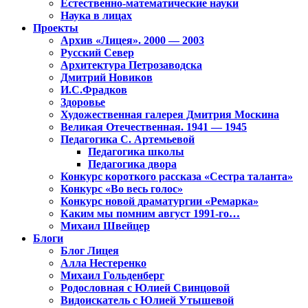
Естественно-математические науки
Наука в лицах
Проекты
Архив «Лицея». 2000 — 2003
Русский Север
Архитектура Петрозаводска
Дмитрий Новиков
И.С.Фрадков
Здоровье
Художественная галерея Дмитрия Москина
Великая Отечественная. 1941 — 1945
Педагогика С. Артемьевой
Педагогика школы
Педагогика двора
Конкурс короткого рассказа «Сестра таланта»
Конкурс «Во весь голос»
Конкурс новой драматургии «Ремарка»
Каким мы помним август 1991-го…
Михаил Швейцер
Блоги
Блог Лицея
Алла Нестеренко
Михаил Гольденберг
Родословная с Юлией Свинцовой
Видоискатель с Юлией Утышевой