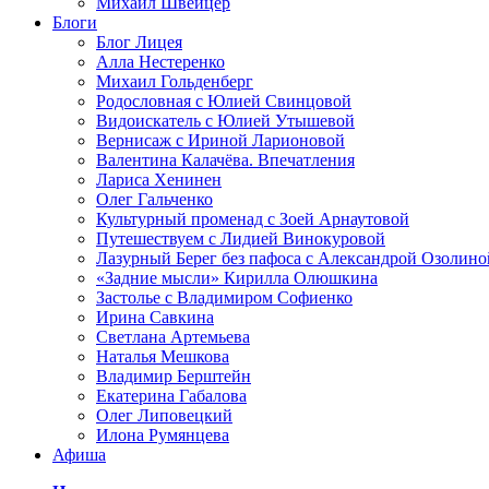
Михаил Швейцер
Блоги
Блог Лицея
Алла Нестеренко
Михаил Гольденберг
Родословная с Юлией Свинцовой
Видоискатель с Юлией Утышевой
Вернисаж с Ириной Ларионовой
Валентина Калачёва. Впечатления
Лариса Хенинен
Олег Гальченко
Культурный променад с Зоей Арнаутовой
Путешествуем с Лидией Винокуровой
Лазурный Берег без пафоса с Александрой Озолино
«Задние мысли» Кирилла Олюшкина
Застолье с Владимиром Софиенко
Ирина Савкина
Светлана Артемьева
Наталья Мешкова
Владимир Берштейн
Екатерина Габалова
Олег Липовецкий
Илона Румянцева
Афиша