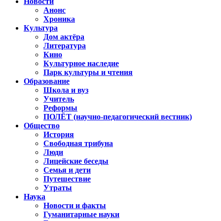
Новости
Анонс
Хроника
Культура
Дом актёра
Литература
Кино
Культурное наследие
Парк культуры и чтения
Образование
Школа и вуз
Учитель
Реформы
ПОЛЁТ (научно-педагогический вестник)
Общество
История
Свободная трибуна
Люди
Лицейские беседы
Семья и дети
Путешествие
Утраты
Наука
Новости и факты
Гуманитарные науки