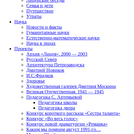
Лицейские беседы
Семья и дети
Путешествие
Утраты
Наука
Новости и факты
Гуманитарные науки
Естественно-математические науки
Наука в лицах
Проекты
Архив «Лицея». 2000 — 2003
Русский Север
Архитектура Петрозаводска
Дмитрий Новиков
И.С.Фрадков
Здоровье
Художественная галерея Дмитрия Москина
Великая Отечественная. 1941 — 1945
Педагогика С. Артемьевой
Педагогика школы
Педагогика двора
Конкурс короткого рассказа «Сестра таланта»
Конкурс «Во весь голос»
Конкурс новой драматургии «Ремарка»
Каким мы помним август 1991-го…