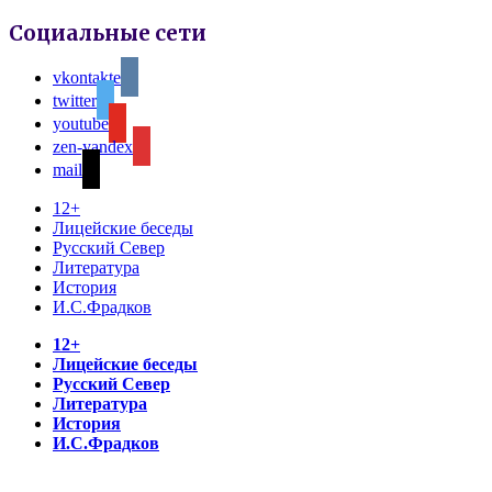
Социальные сети
vkontakte
twitter
youtube
zen-yandex
mail
12+
Лицейские беседы
Русский Север
Литература
История
И.С.Фрадков
12+
Лицейские беседы
Русский Север
Литература
История
И.С.Фрадков