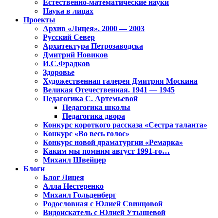
Естественно-математические науки
Наука в лицах
Проекты
Архив «Лицея». 2000 — 2003
Русский Север
Архитектура Петрозаводска
Дмитрий Новиков
И.С.Фрадков
Здоровье
Художественная галерея Дмитрия Москина
Великая Отечественная. 1941 — 1945
Педагогика С. Артемьевой
Педагогика школы
Педагогика двора
Конкурс короткого рассказа «Сестра таланта»
Конкурс «Во весь голос»
Конкурс новой драматургии «Ремарка»
Каким мы помним август 1991-го…
Михаил Швейцер
Блоги
Блог Лицея
Алла Нестеренко
Михаил Гольденберг
Родословная с Юлией Свинцовой
Видоискатель с Юлией Утышевой