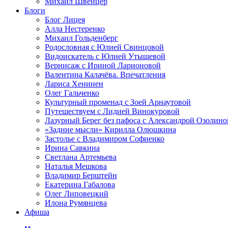
Михаил Швейцер
Блоги
Блог Лицея
Алла Нестеренко
Михаил Гольденберг
Родословная с Юлией Свинцовой
Видоискатель с Юлией Утышевой
Вернисаж с Ириной Ларионовой
Валентина Калачёва. Впечатления
Лариса Хенинен
Олег Гальченко
Культурный променад с Зоей Арнаутовой
Путешествуем с Лидией Винокуровой
Лазурный Берег без пафоса с Александрой Озолино
«Задние мысли» Кирилла Олюшкина
Застолье с Владимиром Софиенко
Ирина Савкина
Светлана Артемьева
Наталья Мешкова
Владимир Берштейн
Екатерина Габалова
Олег Липовецкий
Илона Румянцева
Афиша