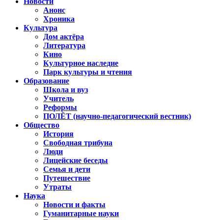
Новости
Анонс
Хроника
Культура
Дом актёра
Литература
Кино
Культурное наследие
Парк культуры и чтения
Образование
Школа и вуз
Учитель
Реформы
ПОЛЁТ (научно-педагогический вестник)
Общество
История
Свободная трибуна
Люди
Лицейские беседы
Семья и дети
Путешествие
Утраты
Наука
Новости и факты
Гуманитарные науки