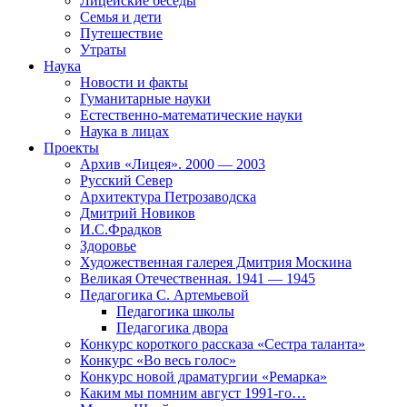
Лицейские беседы
Семья и дети
Путешествие
Утраты
Наука
Новости и факты
Гуманитарные науки
Естественно-математические науки
Наука в лицах
Проекты
Архив «Лицея». 2000 — 2003
Русский Север
Архитектура Петрозаводска
Дмитрий Новиков
И.С.Фрадков
Здоровье
Художественная галерея Дмитрия Москина
Великая Отечественная. 1941 — 1945
Педагогика С. Артемьевой
Педагогика школы
Педагогика двора
Конкурс короткого рассказа «Сестра таланта»
Конкурс «Во весь голос»
Конкурс новой драматургии «Ремарка»
Каким мы помним август 1991-го…