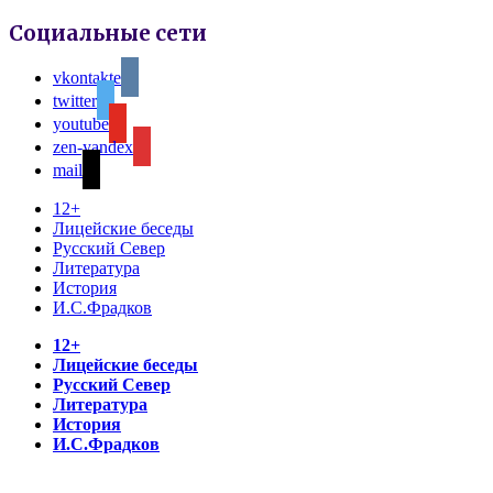
Социальные сети
vkontakte
twitter
youtube
zen-yandex
mail
12+
Лицейские беседы
Русский Север
Литература
История
И.С.Фрадков
12+
Лицейские беседы
Русский Север
Литература
История
И.С.Фрадков