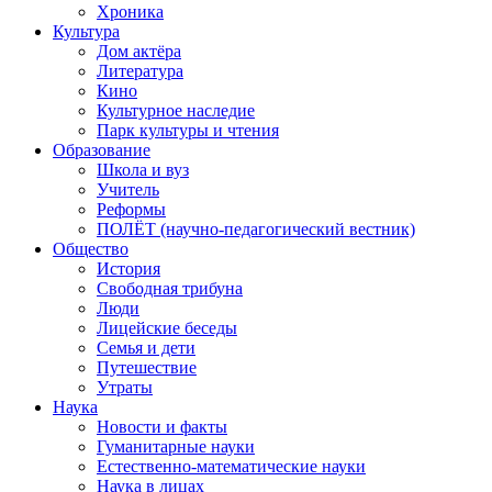
Хроника
Культура
Дом актёра
Литература
Кино
Культурное наследие
Парк культуры и чтения
Образование
Школа и вуз
Учитель
Реформы
ПОЛЁТ (научно-педагогический вестник)
Общество
История
Свободная трибуна
Люди
Лицейские беседы
Семья и дети
Путешествие
Утраты
Наука
Новости и факты
Гуманитарные науки
Естественно-математические науки
Наука в лицах