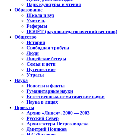
Парк культуры и чтения
Образование
Школа и вуз
Учитель
Реформы
ПОЛЁТ (научно-педагогический вестник)
Общество
История
Свободная трибуна
Люди
Лицейские беседы
Семья и дети
Путешествие
Утраты
Наука
Новости и факты
Гуманитарные науки
Естественно-математические науки
Наука в лицах
Проекты
Архив «Лицея». 2000 — 2003
Русский Север
Архитектура Петрозаводска
Дмитрий Новиков
И.С.Фрадков