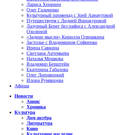
Лариса Хенинен
Олег Гальченко
Культурный променад с Зоей Арнаутовой
Путешествуем с Лидией Винокуровой
Лазурный Берег без пафоса с Александрой
Озолиной
«Задние мысли» Кирилла Олюшкина
Застолье с Владимиром Софиенко
Ирина Савкина
Светлана Артемьева
Наталья Мешкова
Владимир Берштейн
Екатерина Габалова
Олег Липовецкий
Илона Румянцева
Афиша
Новости
Анонс
Хроника
Культура
Дом актёра
Литература
Кино
Культурное наследие