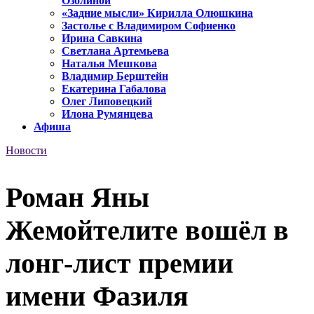
Озолиной
«Задние мысли» Кирилла Олюшкина
Застолье с Владимиром Софиенко
Ирина Савкина
Светлана Артемьева
Наталья Мешкова
Владимир Берштейн
Екатерина Габалова
Олег Липовецкий
Илона Румянцева
Афиша
Новости
Роман Яны
Жемойтелите вошёл в
лонг-лист премии
имени Фазиля