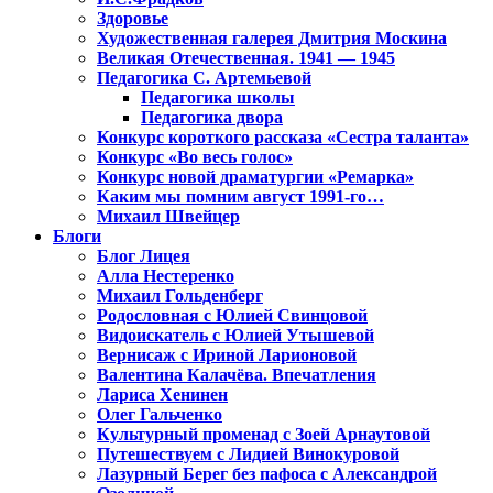
Здоровье
Художественная галерея Дмитрия Москина
Великая Отечественная. 1941 — 1945
Педагогика С. Артемьевой
Педагогика школы
Педагогика двора
Конкурс короткого рассказа «Сестра таланта»
Конкурс «Во весь голос»
Конкурс новой драматургии «Ремарка»
Каким мы помним август 1991-го…
Михаил Швейцер
Блоги
Блог Лицея
Алла Нестеренко
Михаил Гольденберг
Родословная с Юлией Свинцовой
Видоискатель с Юлией Утышевой
Вернисаж с Ириной Ларионовой
Валентина Калачёва. Впечатления
Лариса Хенинен
Олег Гальченко
Культурный променад с Зоей Арнаутовой
Путешествуем с Лидией Винокуровой
Лазурный Берег без пафоса с Александрой