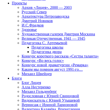
Проекты
Архив «Лицея». 2000 — 2003
Русский Север
Архитектура Петрозаводска
Дмитрий Новиков
И.С.Фрадков
Здоровье
Художественная галерея Дмитрия Москина
Великая Отечественная. 1941 — 1945
Педагогика С. Артемьевой
Педагогика школы
Педагогика двора
Конкурс короткого рассказа «Сестра таланта»
Конкурс «Во весь голос»
Конкурс новой драматургии «Ремарка»
Каким мы помним август 1991-го…
Михаил Швейцер
Блоги
Блог Лицея
Алла Нестеренко
Михаил Гольденберг
Родословная с Юлией Свинцовой
Видоискатель с Юлией Утышевой
Вернисаж с Ириной Ларионовой
Валентина Калачёва. Впечатления