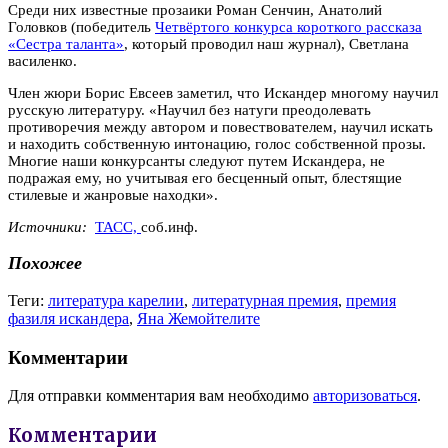
Среди них известные прозаики Роман Сенчин, Анатолий
Головков (победитель
Четвёртого конкурса короткого рассказа
«Сестра таланта»
, который проводил наш журнал), Светлана
василенко.
Член жюри Борис Евсеев заметил, что Искандер многому научил
русскую литературу. «Научил без натуги преодолевать
противоречия между автором и повествователем, научил искать
и находить собственную интонацию, голос собственной прозы.
Многие наши конкурсанты следуют путем Искандера, не
подражая ему, но учитывая его бесценный опыт, блестящие
стилевые и жанровые находки».
Источники:
ТАСС,
соб.инф.
Похожее
Теги:
литература карелии
,
литературная премия
,
премия
фазиля искандера
,
Яна Жемойтелите
Комментарии
Для отправки комментария вам необходимо
авторизоваться
.
Комментарии