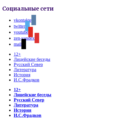
Социальные сети
vkontakte
twitter
youtube
zen-yandex
mail
12+
Лицейские беседы
Русский Север
Литература
История
И.С.Фрадков
12+
Лицейские беседы
Русский Север
Литература
История
И.С.Фрадков