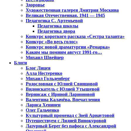
Здоровье
Художественная галерея Дмитрия Москина
Великая Отечественная. 1941 — 1945
Педагогика С. Артемьевой
Педагогика школы
Педагогика двора
Конкурс короткого рассказа «Сестра таланта»
Конкурс «Во весь голос»
Конкурс новой драматургии «Ремарка»
Каким мы помним август 1991-го…
Михаил Швейцер
Блоги
Блог Лицея
Алла Нестеренко
Михаил Гольденберг
Родословная с Юлией Свинцовой
Видоискатель с Юлией Утышевой
Вернисаж с Ириной Ларионовой
Валентина Калачёва. Впечатления
Лариса Хенинен
Олег Гальченко
Культурный променад с Зоей Арнаутовой
Путешествуем с Лидией Винокуровой
Лазурный Берег без пафоса с Александрой