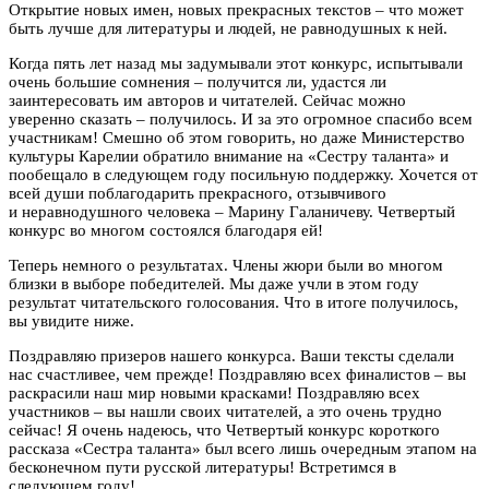
Открытие новых имен, новых прекрасных текстов – что может
быть лучше для литературы и людей, не равнодушных к ней.
Когда пять лет назад мы задумывали этот конкурс, испытывали
очень большие сомнения – получится ли, удастся ли
заинтересовать им авторов и читателей. Сейчас можно
уверенно сказать – получилось. И за это огромное спасибо всем
участникам! Смешно об этом говорить, но даже Министерство
культуры Карелии обратило внимание на «Сестру таланта» и
пообещало в следующем году посильную поддержку. Хочется от
всей души поблагодарить прекрасного, отзывчивого
и неравнодушного человека – Марину Галаничеву. Четвертый
конкурс во многом состоялся благодаря ей!
Теперь немного о результатах. Члены жюри были во многом
близки в выборе победителей. Мы даже учли в этом году
результат читательского голосования. Что в итоге получилось,
вы увидите ниже.
Поздравляю призеров нашего конкурса. Ваши тексты сделали
нас счастливее, чем прежде! Поздравляю всех финалистов – вы
раскрасили наш мир новыми красками! Поздравляю всех
участников – вы нашли своих читателей, а это очень трудно
сейчас! Я очень надеюсь, что Четвертый конкурс короткого
рассказа «Сестра таланта» был всего лишь очередным этапом на
бесконечном пути русской литературы! Встретимся в
следующем году!