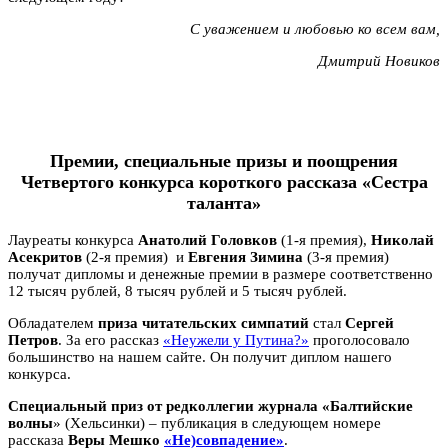
С уважением и любовью ко всем вам,
Дмитрий Новиков
Премии, специальные призы и поощрения
Четвертого конкурса короткого рассказа «Сестра
таланта»
Лауреаты конкурса
Анатолий Головков
(1-я премия),
Николай
Асекритов
(2-я премия)
и
Евгения Зимина
(3-я премия)
получат дипломы и денежные премии в размере соответственно
12 тысяч рублей, 8 тысяч рублей и 5 тысяч рублей.
Обладателем
приза читательских симпатий
стал
Сергей
Петров
. За его рассказ
«Неужели у Путина?»
проголосовало
большинство на нашем сайте. Он получит диплом нашего
конкурса.
Специальный приз от редколлегии журнала «Балтийские
волны
» (Хельсинки) – публикация в следующем номере
рассказа
Веры Мешко
«Не)совпадение»
.