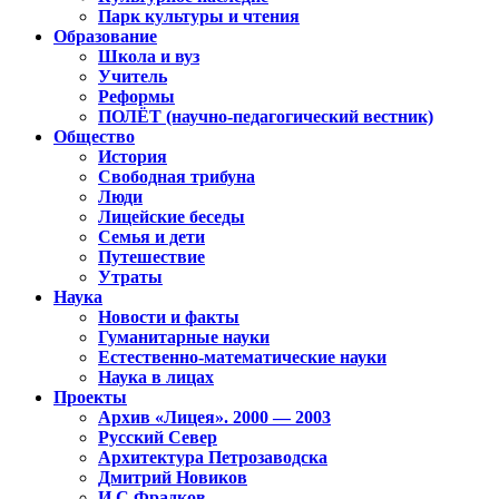
Парк культуры и чтения
Образование
Школа и вуз
Учитель
Реформы
ПОЛЁТ (научно-педагогический вестник)
Общество
История
Свободная трибуна
Люди
Лицейские беседы
Семья и дети
Путешествие
Утраты
Наука
Новости и факты
Гуманитарные науки
Естественно-математические науки
Наука в лицах
Проекты
Архив «Лицея». 2000 — 2003
Русский Север
Архитектура Петрозаводска
Дмитрий Новиков
И.С.Фрадков