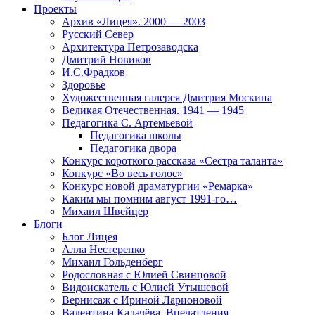
Проекты
Архив «Лицея». 2000 — 2003
Русский Север
Архитектура Петрозаводска
Дмитрий Новиков
И.С.Фрадков
Здоровье
Художественная галерея Дмитрия Москина
Великая Отечественная. 1941 — 1945
Педагогика С. Артемьевой
Педагогика школы
Педагогика двора
Конкурс короткого рассказа «Сестра таланта»
Конкурс «Во весь голос»
Конкурс новой драматургии «Ремарка»
Каким мы помним август 1991-го…
Михаил Швейцер
Блоги
Блог Лицея
Алла Нестеренко
Михаил Гольденберг
Родословная с Юлией Свинцовой
Видоискатель с Юлией Утышевой
Вернисаж с Ириной Ларионовой
Валентина Калачёва. Впечатления