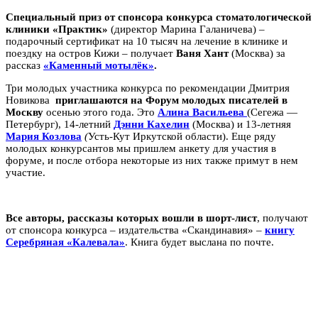
Специальный приз от спонсора конкурса стоматологической
клиники «Практик»
(директор Марина Галаничева) –
подарочный сертификат на 10 тысяч на лечение в клинике и
поездку на остров Кижи – получает
Ваня Хант
(Москва) за
рассказ
«Каменный мотылёк»
.
Три молодых участника конкурса по рекомендации Дмитрия
Новикова
приглашаются на Форум молодых писателей в
Москву
осенью этого года. Это
Алина Васильева
(Сегежа —
Петербург), 14-летний
Дэнни Кахелин
(Москва) и 13-летняя
Мария Козлова
(
Усть-Кут Иркутской области). Еще ряду
молодых конкурсантов мы пришлем анкету для участия в
форуме, и после отбора некоторые из них также примут в нем
участие.
Все авторы, рассказы которых вошли в шорт-лист
, получают
от спонсора конкурса – издательства «Скандинавия» –
книгу
Серебряная «Калевала»
. Книга будет выслана по почте.