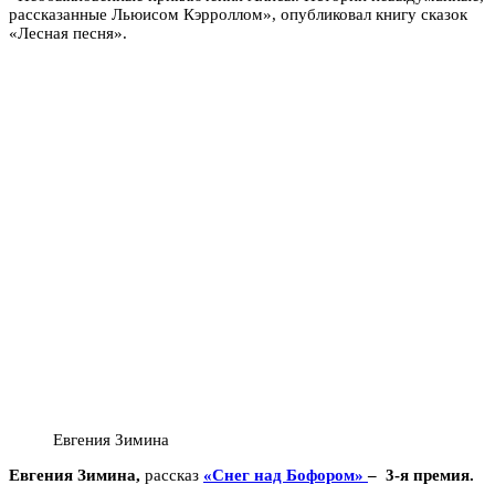
рассказанные Льюисом Кэрроллом», опубликовал книгу сказок
«Лесная песня».
Евгения Зимина
Евгения Зимина,
рассказ
«Снег над Бофором»
– 3-я премия.