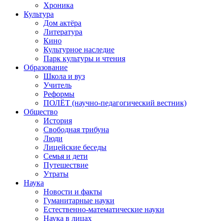
Хроника
Культура
Дом актёра
Литература
Кино
Культурное наследие
Парк культуры и чтения
Образование
Школа и вуз
Учитель
Реформы
ПОЛЁТ (научно-педагогический вестник)
Общество
История
Свободная трибуна
Люди
Лицейские беседы
Семья и дети
Путешествие
Утраты
Наука
Новости и факты
Гуманитарные науки
Естественно-математические науки
Наука в лицах