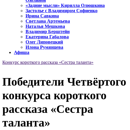
Озолиной
«Задние мысли» Кирилла Олюшкина
Застолье с Владимиром Софиенко
Ирина Савкина
Светлана Артемьева
Наталья Мешкова
Владимир Берштейн
Екатерина Габалова
Олег Липовецкий
Илона Румянцева
Афиша
Конкурс короткого рассказа «Сестра таланта»
Победители Четвёртого
конкурса короткого
рассказа «Сестра
таланта»