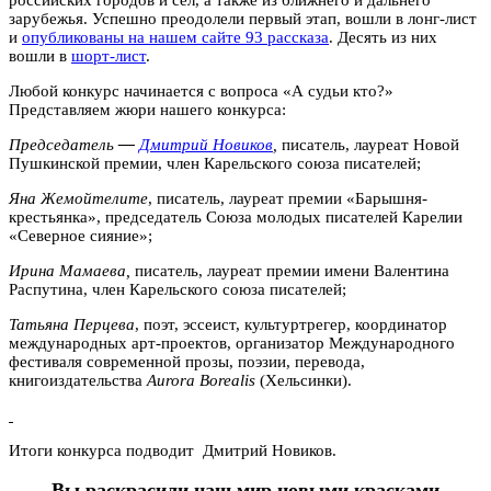
зарубежья. Успешно преодолели первый этап, вошли в лонг-лист
и
опубликованы на нашем сайте 93 рассказа
. Десять из них
вошли в
шорт-лист
.
Любой конкурс начинается с вопроса «А судьи кто?»
Представляем жюри нашего конкурса:
Председатель
—
Дмитрий Новиков
,
писатель, лауреат Новой
Пушкинской премии, член Карельского союза писателей;
Яна Жемойтелите
, писатель, лауреат премии «Барышня-
крестьянка», председатель Союза молодых писателей Карелии
«Северное сияние»;
Ирина Мамаева,
писатель, лауреат премии имени Валентина
Распутина, член Карельского союза писателей;
Татьяна Перцева
, поэт, эссеист, культуртрегер, координатор
международных арт-проектов, организатор Международного
фестиваля современной прозы, поэзии, перевода,
книгоиздательства
Aurora Borealis
(Хельсинки).
Итоги конкурса подводит Дмитрий Новиков.
Вы раскрасили наш мир новыми красками