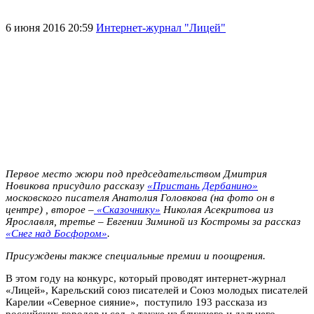
6 июня 2016 20:59
Интернет-журнал "Лицей"
Первое место жюри под председательством Дмитрия
Новикова присудило рассказу
«Пристань Дербанино»
московского писателя Анатолия Головкова (на фото он в
центре) , второе –
«Сказочнику»
Николая Асекритова из
Ярославля, третье – Евгении Зиминой из Костромы за рассказ
«Снег над Босфором»
.
Присуждены также специальные премии и поощрения.
В этом году на конкурс, который проводят интернет-журнал
«Лицей», Карельский союз писателей и Союз молодых писателей
Карелии «Северное сияние»,
поступило 193 рассказа из
российских городов и сел, а также из ближнего и дальнего