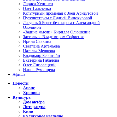
Лариса Хенинен
Олег Гальченко
Культурный променад с Зоей Арнаутовой
Путешествуем с Лидией Винокуровой
Лазурный Берег без пафоса с Александрой
Озолиной
«Задние мысли» Кирилла Олюшкина
Застолье с Владимиром Софиенко
Ирина Савкина
Светлана Артемьева
Наталья Мешкова
Владимир Берштейн
Екатерина Габалова
Олег Липовецкий
Илона Румянцева
Афиша
Новости
Анонс
Хроника
Культура
Дом актёра
Литература
Кино
Культурное наследие