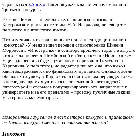
С рассказом
«Ангел»
Евгения уже была победителем нашего
Третьего конкурса.
Евгения Зимина – преподаватель английского языка в
Костромском университете им. Н.А. Некрасова, переводит с
польского и английского языков.
Что изменилось в ее жизни после после предыдущего нашего
конкурса? «У меня вышел перевод стихотворения Шинейд
Моррисси в «Иностранке» в сентябре прошлого года, а в августе
этого года перевод Шимборской выйдет, тоже в «Иностранке».
Еще надеюсь, что будет целая книга переводов Тымотеуша
Карповича (с польского), но редактор пишет мне, что выход
книги задерживается по финансовым причинам. Однако к осени
обещал, что увижу я Карповича в собственном переводе. Также
в последнее время я увлекаюсь современной шотландской
литературой и стараюсь популяризировать это направление в
университете и за его пределами – провожу публичные лекции,
мастер-классы, семинары».
Поздравляем лауреатов и всех авторов конкурса и приглашаем
на Пятый конкурс. Следите за нашими новостями!
Похожее