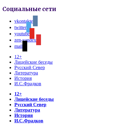
Социальные сети
vkontakte
twitter
youtube
zen-yandex
mail
12+
Лицейские беседы
Русский Север
Литература
История
И.С.Фрадков
12+
Лицейские беседы
Русский Север
Литература
История
И.С.Фрадков