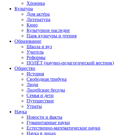
Хроника
Культура
Дом актёра
Литература
Кино
Культурное наследие
Парк культуры и чтения
Образование
Школа и вуз
Учитель
Реформы
ПОЛЁТ (научно-педагогический вестник)
Общество
История
Свободная трибуна
Люди
Лицейские беседы
Семья и дети
Путешествие
Утраты
Наука
Новости и факты
Гуманитарные науки
Естественно-математические науки
Наука в лицах