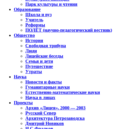
Парк культуры и чтения
Образование
Школа и вуз
Учитель
Реформы
ПОЛЁТ (научно-педагогический вестник)
Общество
История
Свободная трибуна
Люди
Лицейские беседы
Семья и дети
Путешествие
Утраты
Наука
Новости и факты
Гуманитарные науки
Естественно-математические науки
Наука в лицах
Проекты
Архив «Лицея». 2000 — 2003
Русский Север
Архитектура Петрозаводска
Дмитрий Новиков
И.С.Фрадков