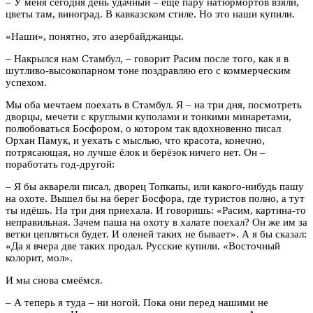
– У меня сегодня день удачный – ещё пару натюрмортов взяли,
цветы там, виноград. В кавказском стиле. Но это наши купили.
«Наши», понятно, это азербайджанцы.
– Накрылся нам Стамбул, – говорит Расим после того, как я в
шутливо-высокопарном тоне поздравляю его с коммерческим
успехом.
Мы оба мечтаем поехать в Стамбул. Я – на три дня, посмотреть
дворцы, мечети с круглыми куполами и тонкими минаретами,
полюбоваться Босфором, о котором так вдохновенно писал
Орхан Памук, и уехать с мыслью, что красота, конечно,
потрясающая, но лучше ёлок и берёзок ничего нет. Он –
поработать год-другой:
– Я бы акварели писал, дворец Топкапы, или какого-нибудь пашу
на охоте. Вышел бы на берег Босфора, где туристов полно, а тут
ты идёшь. На три дня приехала. И говоришь: «Расим, картина-то
неправильная. Зачем паша на охоту в халате поехал? Он же им за
ветки цепляться будет. И оленей таких не бывает». А я бы сказал:
«Да я вчера две таких продал. Русские купили. «Восточный
колорит, мол».
И мы снова смеёмся.
– А теперь я туда – ни ногой. Пока они перед нашими не