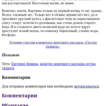
как расторговался! Восточная магия, не иначе.
Конечно, магия. Картины только на первый взгляд те же: храмы,
Волга, снежный лес. Только вот в облике церкви нет-нет, да и
проглянет круглый купол, а фиолетовые тени на нарисованном
снегу станут золотисто-розовыми, как стены домов старого
Баку. И в стального цвета волжской воде на холсте вдруг
проступит ясный мазок, по-южному бирюзовый, словно воды
Босфора.
Условия участия в конкурсе короткого рассказа «Сестра
таланта»
Похожее
Теги:
Евгения Зимина
,
конкурс короткого рассказа сестра
таланта
Комментарии
Для отправки комментария вам необходимо
авторизоваться
.
Комментарии
ВКонтакте