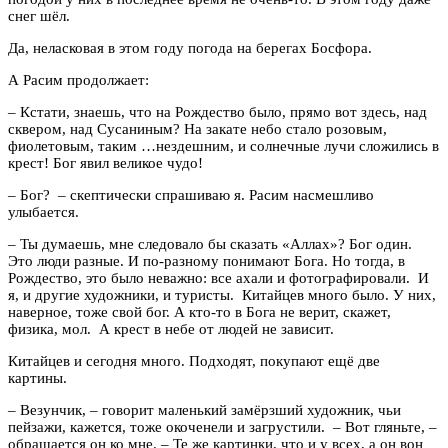
снег шёл.
Да, неласковая в этом году погода на берегах Босфора.
А Расим продолжает:
– Кстати, знаешь, что на Рождество было, прямо вот здесь, над
сквером, над Сусаниным? На закате небо стало розовым,
фиолетовым, таким …нездешним, и солнечные лучи сложились в
крест! Бог явил великое чудо!
– Бог? – скептически спрашиваю я. Расим насмешливо
улыбается.
– Ты думаешь, мне следовало бы сказать «Аллах»? Бог один.
Это люди разные. И по-разному понимают Бога. Но тогда, в
Рождество, это было неважно: все ахали и фотографировали. И
я, и другие художники, и туристы. Китайцев много было. У них,
наверное, тоже свой бог. А кто-то в Бога не верит, скажет,
физика, мол. А крест в небе от людей не зависит.
Китайцев и сегодня много. Подходят, покупают ещё две
картины.
– Везунчик, – говорит маленький замёрзший художник, чьи
пейзажи, кажется, тоже окоченели и загрустили. – Вот гляньте, –
обращается он ко мне. – Те же картинки, что и у всех, а он вон