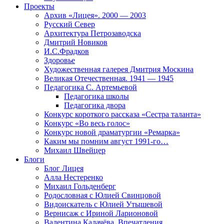
Проекты
Архив «Лицея». 2000 — 2003
Русский Север
Архитектура Петрозаводска
Дмитрий Новиков
И.С.Фрадков
Здоровье
Художественная галерея Дмитрия Москина
Великая Отечественная. 1941 — 1945
Педагогика С. Артемьевой
Педагогика школы
Педагогика двора
Конкурс короткого рассказа «Сестра таланта»
Конкурс «Во весь голос»
Конкурс новой драматургии «Ремарка»
Каким мы помним август 1991-го…
Михаил Швейцер
Блоги
Блог Лицея
Алла Нестеренко
Михаил Гольденберг
Родословная с Юлией Свинцовой
Видоискатель с Юлией Утышевой
Вернисаж с Ириной Ларионовой
Валентина Калачёва. Впечатления