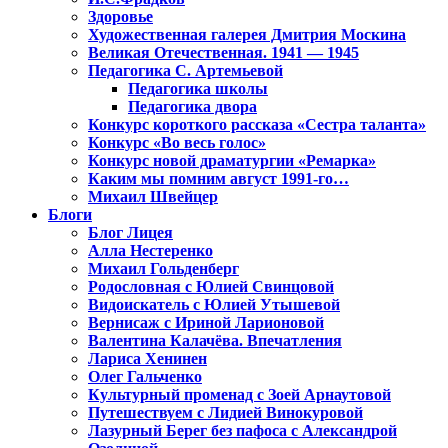
Здоровье
Художественная галерея Дмитрия Москина
Великая Отечественная. 1941 — 1945
Педагогика С. Артемьевой
Педагогика школы
Педагогика двора
Конкурс короткого рассказа «Сестра таланта»
Конкурс «Во весь голос»
Конкурс новой драматургии «Ремарка»
Каким мы помним август 1991-го…
Михаил Швейцер
Блоги
Блог Лицея
Алла Нестеренко
Михаил Гольденберг
Родословная с Юлией Свинцовой
Видоискатель с Юлией Утышевой
Вернисаж с Ириной Ларионовой
Валентина Калачёва. Впечатления
Лариса Хенинен
Олег Гальченко
Культурный променад с Зоей Арнаутовой
Путешествуем с Лидией Винокуровой
Лазурный Берег без пафоса с Александрой