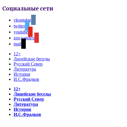
Социальные сети
vkontakte
twitter
youtube
zen-yandex
mail
12+
Лицейские беседы
Русский Север
Литература
История
И.С.Фрадков
12+
Лицейские беседы
Русский Север
Литература
История
И.С.Фрадков