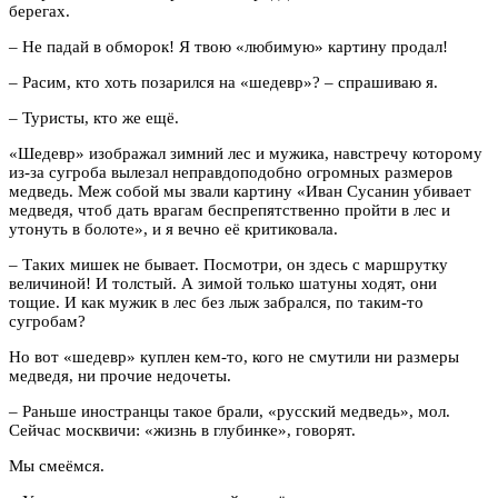
берегах.
– Не падай в обморок! Я твою «любимую» картину продал!
– Расим, кто хоть позарился на «шедевр»? – спрашиваю я.
– Туристы, кто же ещё.
«Шедевр» изображал зимний лес и мужика, навстречу которому
из-за сугроба вылезал неправдоподобно огромных размеров
медведь. Меж собой мы звали картину «Иван Сусанин убивает
медведя, чтоб дать врагам беспрепятственно пройти в лес и
утонуть в болоте», и я вечно её критиковала.
– Таких мишек не бывает. Посмотри, он здесь с маршрутку
величиной! И толстый. А зимой только шатуны ходят, они
тощие. И как мужик в лес без лыж забрался, по таким-то
сугробам?
Но вот «шедевр» куплен кем-то, кого не смутили ни размеры
медведя, ни прочие недочеты.
– Раньше иностранцы такое брали, «русский медведь», мол.
Сейчас москвичи: «жизнь в глубинке», говорят.
Мы смеёмся.