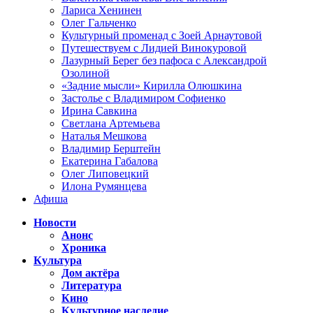
Лариса Хенинен
Олег Гальченко
Культурный променад с Зоей Арнаутовой
Путешествуем с Лидией Винокуровой
Лазурный Берег без пафоса с Александрой
Озолиной
«Задние мысли» Кирилла Олюшкина
Застолье с Владимиром Софиенко
Ирина Савкина
Светлана Артемьева
Наталья Мешкова
Владимир Берштейн
Екатерина Габалова
Олег Липовецкий
Илона Румянцева
Афиша
Новости
Анонс
Хроника
Культура
Дом актёра
Литература
Кино
Культурное наследие