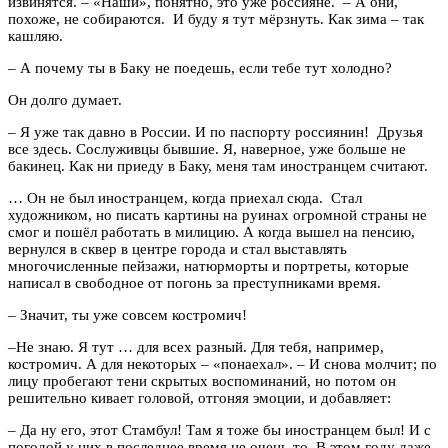
извинятся. – «Наши», понятно, это уже россияне. – А они,
похоже, не собираются. И буду я тут мёрзнуть. Как зима – так
кашляю.
– А почему ты в Баку не поедешь, если тебе тут холодно?
Он долго думает.
– Я уже так давно в России. И по паспорту россиянин! Друзья
все здесь. Сослуживцы бывшие. Я, наверное, уже больше не
бакинец. Как ни приеду в Баку, меня там иностранцем считают.
… Он не был иностранцем, когда приехал сюда. Стал
художником, но писать картины на руинах огромной страны не
смог и пошёл работать в милицию. А когда вышел на пенсию,
вернулся в сквер в центре города и стал выставлять
многочисленные пейзажи, натюрморты и портреты, которые
написал в свободное от погонь за преступниками время.
– Значит, ты уже совсем костромич!
–Не знаю. Я тут … для всех разный. Для тебя, например,
костромич. А для некоторых – «понаехал». – И снова молчит; по
лицу пробегают тени скрытых воспоминаний, но потом он
решительно кивает головой, отгоняя эмоции, и добавляет:
– Да ну его, этот Стамбул! Там я тоже бы иностранцем был! И с
погодой у них в последнее время не очень-то. В этом году даже