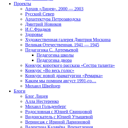
Проекты
Архив «Лицея». 2000 — 2003
Русский Север
Архитектура Петрозаводска
Дмитрий Новиков
И.С.Фрадков
Здоровье
Художественная галерея Дмитрия Москина
Великая Отечественная. 1941 — 1945
Педагогика С. Артемьевой
Педагогика школы
Педагогика двора
Конкурс короткого рассказа «Сестра таланта»
Конкурс «Во весь голос»
Конкурс новой драматургии «Ремарка»
Каким мы помним август 1991-го…
Михаил Швейцер
Блоги
Блог Лицея
Алла Нестеренко
Михаил Гольденберг
Родословная с Юлией Свинцовой
Видоискатель с Юлией Утышевой
Вернисаж с Ириной Ларионовой
Валентина Калачёва. Впечатления