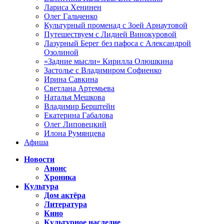
Лариса Хенинен
Олег Гальченко
Культурный променад с Зоей Арнаутовой
Путешествуем с Лидией Винокуровой
Лазурный Берег без пафоса с Александрой
Озолиной
«Задние мысли» Кирилла Олюшкина
Застолье с Владимиром Софиенко
Ирина Савкина
Светлана Артемьева
Наталья Мешкова
Владимир Берштейн
Екатерина Габалова
Олег Липовецкий
Илона Румянцева
Афиша
Новости
Анонс
Хроника
Культура
Дом актёра
Литература
Кино
Культурное наследие