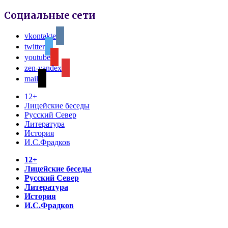
Социальные сети
vkontakte
twitter
youtube
zen-yandex
mail
12+
Лицейские беседы
Русский Север
Литература
История
И.С.Фрадков
12+
Лицейские беседы
Русский Север
Литература
История
И.С.Фрадков