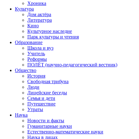
Хроника
Культура
Дом актёра
Литература
Кино
Культурное наследие
Парк культуры и чтения
Образование
Школа и вуз
Учитель
Реформы
ПОЛЁТ (научно-педагогический вестник)
Общество
История
Свободная трибуна
Люди
Лицейские беседы
Семья и дети
Путешествие
Утраты
Наука
Новости и факты
Гуманитарные науки
Естественно-математические науки
Наука в лицах