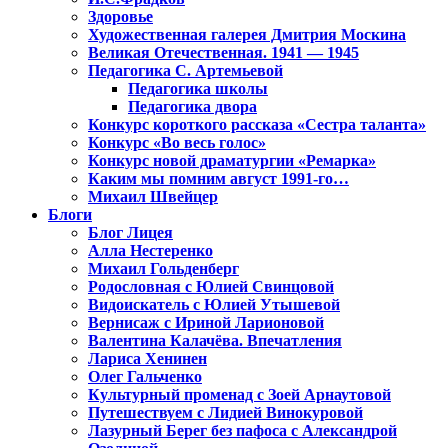
Здоровье
Художественная галерея Дмитрия Москина
Великая Отечественная. 1941 — 1945
Педагогика С. Артемьевой
Педагогика школы
Педагогика двора
Конкурс короткого рассказа «Сестра таланта»
Конкурс «Во весь голос»
Конкурс новой драматургии «Ремарка»
Каким мы помним август 1991-го…
Михаил Швейцер
Блоги
Блог Лицея
Алла Нестеренко
Михаил Гольденберг
Родословная с Юлией Свинцовой
Видоискатель с Юлией Утышевой
Вернисаж с Ириной Ларионовой
Валентина Калачёва. Впечатления
Лариса Хенинен
Олег Гальченко
Культурный променад с Зоей Арнаутовой
Путешествуем с Лидией Винокуровой
Лазурный Берег без пафоса с Александрой