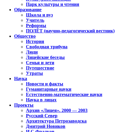
Парк культуры и чтения
Образование
Школа и вуз
Учитель
Реформы
ПОЛЁТ (научно-педагогический вестник)
Общество
История
Свободная трибуна
Люди
Лицейские беседы
Семья и дети
Путешествие
Утраты
Наука
Новости и факты
Гуманитарные науки
Естественно-математические науки
Наука в лицах
Проекты
Архив «Лицея». 2000 — 2003
Русский Север
Архитектура Петрозаводска
Дмитрий Новиков
И.С.Фрадков