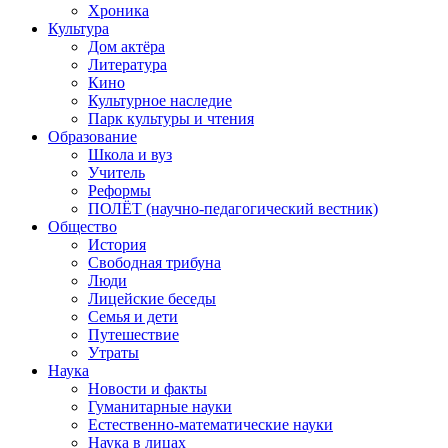
Хроника
Культура
Дом актёра
Литература
Кино
Культурное наследие
Парк культуры и чтения
Образование
Школа и вуз
Учитель
Реформы
ПОЛЁТ (научно-педагогический вестник)
Общество
История
Свободная трибуна
Люди
Лицейские беседы
Семья и дети
Путешествие
Утраты
Наука
Новости и факты
Гуманитарные науки
Естественно-математические науки
Наука в лицах