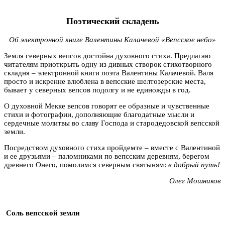
Поэтический складень
Об электронной книге Валентины Калачевой «Вепсское небо»
Земля северных вепсов достойна духовного стиха. Предлагаю
читателям приоткрыть одну из дивных створок стихотворного
складня – электронной книги поэта Валентины Калачевой. Валя
просто и искренне влюблена в вепсские шелтозерские места,
бывает у северных вепсов подолгу и не единожды в год.
О духовной Мекке вепсов говорят ее образные и чувственные
стихи и фотографии, дополняющие благодатные мысли и
сердечные молитвы во славу Господа и стародедовской вепсской
земли.
Посредством духовного стиха пройдемте – вместе с Валентиной
и ее друзьями – паломниками по вепсским деревням, берегом
древнего Онего, помолимся северным святыням:
в добрый путь!
Олег Мошников
Соль вепсской земли