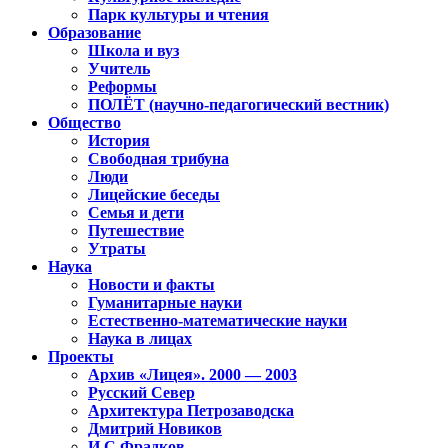
Парк культуры и чтения
Образование
Школа и вуз
Учитель
Реформы
ПОЛЁТ (научно-педагогический вестник)
Общество
История
Свободная трибуна
Люди
Лицейские беседы
Семья и дети
Путешествие
Утраты
Наука
Новости и факты
Гуманитарные науки
Естественно-математические науки
Наука в лицах
Проекты
Архив «Лицея». 2000 — 2003
Русский Север
Архитектура Петрозаводска
Дмитрий Новиков
И.С.Фрадков