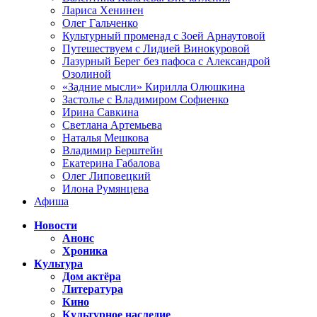
Лариса Хенинен
Олег Гальченко
Культурный променад с Зоей Арнаутовой
Путешествуем с Лидией Винокуровой
Лазурный Берег без пафоса с Александрой
Озолиной
«Задние мысли» Кирилла Олюшкина
Застолье с Владимиром Софиенко
Ирина Савкина
Светлана Артемьева
Наталья Мешкова
Владимир Берштейн
Екатерина Габалова
Олег Липовецкий
Илона Румянцева
Афиша
Новости
Анонс
Хроника
Культура
Дом актёра
Литература
Кино
Культурное наследие