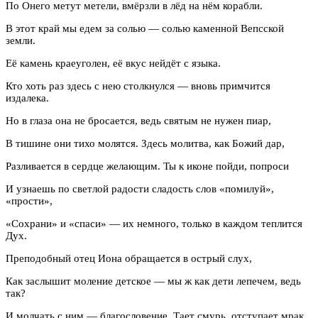
По Онего метут метели, вмёрзли в лёд на нём корабли.
В этот край мы едем за солью — солью каменной Вепсской
земли.
Её камень краеуголен, её вкус нейдёт с языка.
Кто хоть раз здесь с нею столкнулся — вновь примчится
издалека.
Но в глаза она не бросается, ведь святым не нужен пиар,
В тишине они тихо молятся. Здесь молитва, как Божий дар,
Разливается в сердце желающим. Ты к иконе пойди, попроси
И узнаешь по светлой радости сладость слов «помилуй»,
«прости»,
«Сохрани» и «спаси» — их немного, только в каждом теплится
Дух.
Преподобный отец Иона обращается в острый слух,
Как заслышит моление детское — мы ж как дети лепечем, ведь
так?
И молчать с ним — благословение. Тает смурь, отступает мрак.