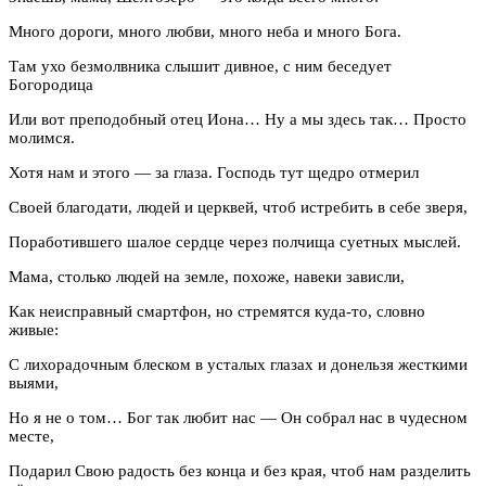
Много дороги, много любви, много неба и много Бога.
Там ухо безмолвника слышит дивное, с ним беседует
Богородица
Или вот преподобный отец Иона… Ну а мы здесь так… Просто
молимся.
Хотя нам и этого — за глаза. Господь тут щедро отмерил
Своей благодати, людей и церквей, чтоб истребить в себе зверя,
Поработившего шалое сердце через полчища суетных мыслей.
Мама, столько людей на земле, похоже, навеки зависли,
Как неисправный смартфон, но стремятся куда-то, словно
живые:
С лихорадочным блеском в усталых глазах и донельзя жесткими
выями,
Но я не о том… Бог так любит нас — Он собрал нас в чудесном
месте,
Подарил Свою радость без конца и без края, чтоб нам разделить