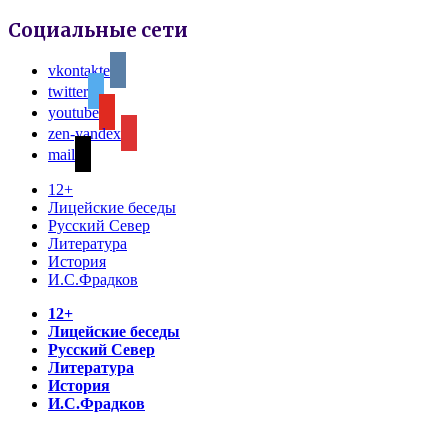
Социальные сети
vkontakte
twitter
youtube
zen-yandex
mail
12+
Лицейские беседы
Русский Север
Литература
История
И.С.Фрадков
12+
Лицейские беседы
Русский Север
Литература
История
И.С.Фрадков