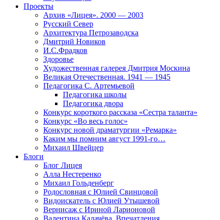
Проекты
Архив «Лицея». 2000 — 2003
Русский Север
Архитектура Петрозаводска
Дмитрий Новиков
И.С.Фрадков
Здоровье
Художественная галерея Дмитрия Москина
Великая Отечественная. 1941 — 1945
Педагогика С. Артемьевой
Педагогика школы
Педагогика двора
Конкурс короткого рассказа «Сестра таланта»
Конкурс «Во весь голос»
Конкурс новой драматургии «Ремарка»
Каким мы помним август 1991-го…
Михаил Швейцер
Блоги
Блог Лицея
Алла Нестеренко
Михаил Гольденберг
Родословная с Юлией Свинцовой
Видоискатель с Юлией Утышевой
Вернисаж с Ириной Ларионовой
Валентина Калачёва. Впечатления