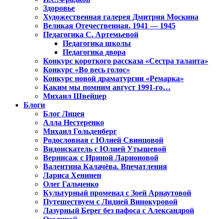
Здоровье
Художественная галерея Дмитрия Москина
Великая Отечественная. 1941 — 1945
Педагогика С. Артемьевой
Педагогика школы
Педагогика двора
Конкурс короткого рассказа «Сестра таланта»
Конкурс «Во весь голос»
Конкурс новой драматургии «Ремарка»
Каким мы помним август 1991-го…
Михаил Швейцер
Блоги
Блог Лицея
Алла Нестеренко
Михаил Гольденберг
Родословная с Юлией Свинцовой
Видоискатель с Юлией Утышевой
Вернисаж с Ириной Ларионовой
Валентина Калачёва. Впечатления
Лариса Хенинен
Олег Гальченко
Культурный променад с Зоей Арнаутовой
Путешествуем с Лидией Винокуровой
Лазурный Берег без пафоса с Александрой